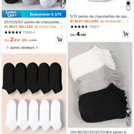
Économiser 0,07€
5/10 paires de chaussettes de sport
pour hommes noires et blanches po
#1 BEST-SELLERS
de Antibactérien Chaussettes montantes pour hommes
20/10/5/3/1 paires de chaussettes
ur l'extérieur, printemps/été
basses en pur coton pour hommes,
(100+)
#2 BEST-SELLERS
de Coton Chaussettes montantes pour hommes
blanc/noir, absorbantes, douces et r
(1000+)
4
espirantes, convenant pour un usag
Dès
,14€
2
e décontracté/toutes saisons, coule
Dès
,91€
-2%
2,98€
ur aléatoire
1
autres vendeurs
5
100/80/50/30/20/10/8/4 paires de