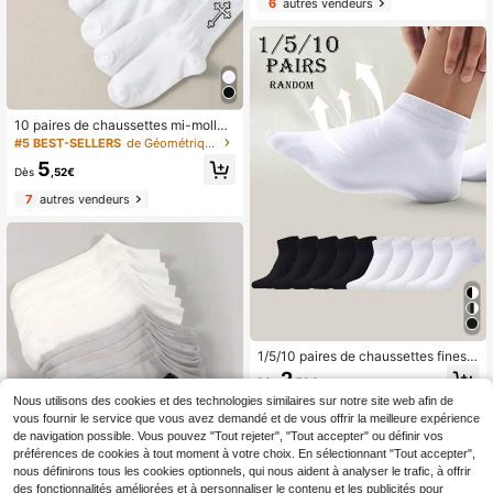
6
autres vendeurs
le minimaliste, pour un usage quotid
ien
10 paires de chaussettes mi-mollet
unisexes à motif croix noir et blanc,
#5 BEST-SELLERS
de Géométrique Chaussettes montantes pour hommes
couleur unie minimaliste, polyvalent
5
es pour un port quotidien
Dès
,52€
7
autres vendeurs
1/5/10 paires de chaussettes fines e
t respirantes à coupe basse noires e
2
Dès
,78€
t blanches pour hommes, convenan
t aux voyages, vacances et activité
Nous utilisons des cookies et des technologies similaires sur notre site web afin de
10
autres vendeurs
s extérieures
vous fournir le service que vous avez demandé et de vous offrir la meilleure expérience
de navigation possible. Vous pouvez "Tout rejeter", "Tout accepter" ou définir vos
préférences de cookies à tout moment à votre choix. En sélectionnant "Tout accepter",
nous définirons tous les cookies optionnels, qui nous aident à analyser le trafic, à offrir
des fonctionnalités améliorées et à personnaliser le contenu et les publicités pour