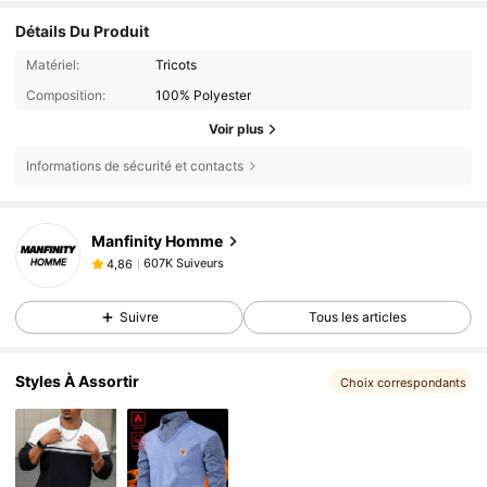
Détails Du Produit
Matériel:
Tricots
Composition:
100% Polyester
Voir plus
Informations de sécurité et contacts
607K Suiveurs
4,86
Manfinity Homme
607K Suiveurs
4,86
607K Suiveurs
4,86
Suivre
Tous les articles
607K Suiveurs
4,86
607K Suiveurs
4,86
Styles À Assortir
Choix correspondants
607K Suiveurs
4,86
607K Suiveurs
4,86
607K Suiveurs
4,86