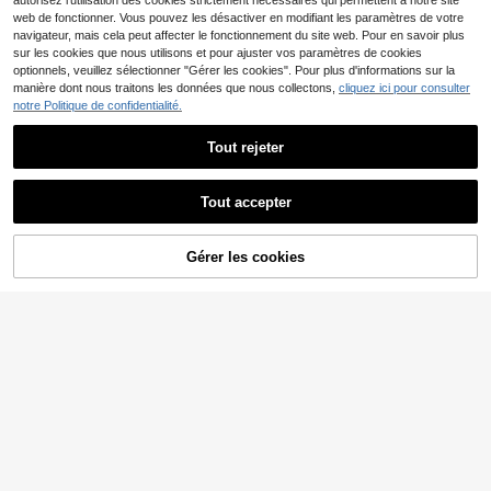
autorisez l'utilisation des cookies strictement nécessaires qui permettent à notre site
web de fonctionner. Vous pouvez les désactiver en modifiant les paramètres de votre
navigateur, mais cela peut affecter le fonctionnement du site web. Pour en savoir plus
sur les cookies que nous utilisons et pour ajuster vos paramètres de cookies
optionnels, veuillez sélectionner "Gérer les cookies". Pour plus d'informations sur la
manière dont nous traitons les données que nous collectons,
cliquez ici pour consulter
notre Politique de confidentialité.
Tout rejeter
Tout accepter
5
8
Marcello Vane Pull hom
Pull-shirt décontracté à manches lo
Entrepôt UE
Gérer les cookies
18
AJOUTER AU PANIER
me à motif géométrique bicolore, po
ngues, col montant, fermeture éclai
#1 BEST-SELLERS
de Bleu marine Pulls pour hommes
,99€
ur l'automne et l'hiver, Top à manch
r, coupe ample et confortable, coule
17
,44€
es longues
ur unie pour homme