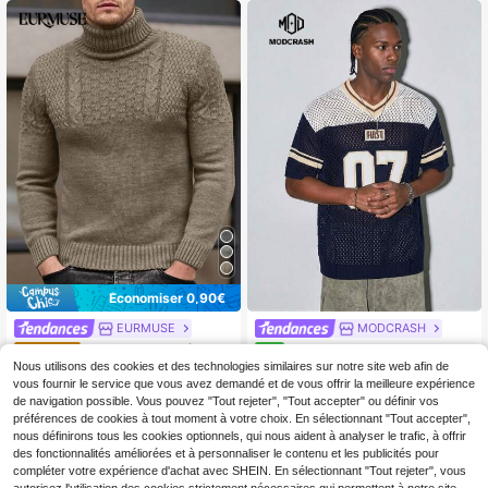
Économiser 0,90€
EURMUSE
MODCRASH
EURMUSE Pull décontra
Modcrash Nouveau maillot de
Entrepôt UE
NEW
12
17
cté à col montant en maille torsadé
football d'été pour homme, style str
Nous utilisons des cookies et des technologies similaires sur notre site web afin de
,56€
-6%
13,46€
,99€
e de couleur unie
eet mode, en maille structurée, cou
vous fournir le service que vous avez demandé et de vous offrir la meilleure expérience
pe ample, manches courtes, col en
de navigation possible. Vous pouvez "Tout rejeter", "Tout accepter" ou définir vos
V, sport
préférences de cookies à tout moment à votre choix. En sélectionnant "Tout accepter",
nous définirons tous les cookies optionnels, qui nous aident à analyser le trafic, à offrir
des fonctionnalités améliorées et à personnaliser le contenu et les publicités pour
compléter votre expérience d'achat avec SHEIN. En sélectionnant "Tout rejeter", vous