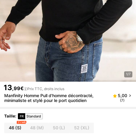
1/7
13
,99€
Prix TTC, droits inclus
Manfinity Homme Pull d'homme décontracté,
5,00
minimaliste et stylé pour le port quotidien
(7)
Taille
:
FR
Standard
15 left
46
(S)
48
(M)
50
(L)
52
(XL)