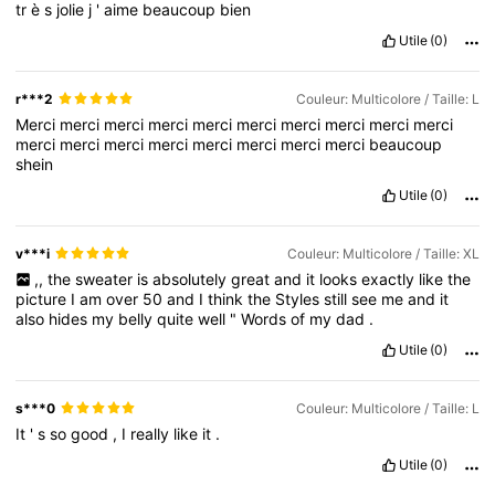
tr
è
s
jolie
j
'
aime
beaucoup
bien
Utile
(0)
r***2
Couleur: Multicolore / Taille: L
Merci
merci
merci
merci
merci
merci
merci
merci
merci
merci
merci
merci
merci
merci
merci
merci
merci
merci
beaucoup
shein
Utile
(0)
v***i
Couleur: Multicolore / Taille: XL
,,
the
sweater
is
absolutely
great
and
it
looks
exactly
like
the
picture
I
am
over
50
and
I
think
the
Styles
still
see
me
and
it
also
hides
my
belly
quite
well
"
Words
of
my
dad
.
Utile
(0)
s***0
Couleur: Multicolore / Taille: L
It
'
s
so
good
,
I
really
like
it
.
Utile
(0)