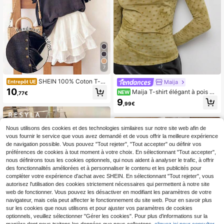
casions.
7
SHEIN 100% Coton T-sh
Maija
Entrepôt UE
irt col rond pour femmes avec volan
10
Maija T-shirt élégant à pois co
NEW
,77€
ts aux poignets, design rivet à la mo
upe slim pour femme, style citadin
9
de et minimaliste, un cadeau pour le
,99€
s amis
Nous utilisons des cookies et des technologies similaires sur notre site web afin de
vous fournir le service que vous avez demandé et de vous offrir la meilleure expérience
de navigation possible. Vous pouvez "Tout rejeter", "Tout accepter" ou définir vos
préférences de cookies à tout moment à votre choix. En sélectionnant "Tout accepter",
nous définirons tous les cookies optionnels, qui nous aident à analyser le trafic, à offrir
des fonctionnalités améliorées et à personnaliser le contenu et les publicités pour
compléter votre expérience d'achat avec SHEIN. En sélectionnant "Tout rejeter", vous
autorisez l'utilisation des cookies strictement nécessaires qui permettent à notre site
web de fonctionner. Vous pouvez les désactiver en modifiant les paramètres de votre
navigateur, mais cela peut affecter le fonctionnement du site web. Pour en savoir plus
sur les cookies que nous utilisons et pour ajuster vos paramètres de cookies
optionnels, veuillez sélectionner "Gérer les cookies". Pour plus d'informations sur la