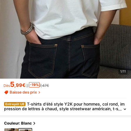
1/11
5
,99€
-19%
7,47€
Dès
Baisse des prix
T-shirts d'été style Y2K pour hommes, col rond, im
Entrepôt UE
pression de lettres à chaud, style streetwear américain, t-s
hirt en coton
Couleur: Blanc