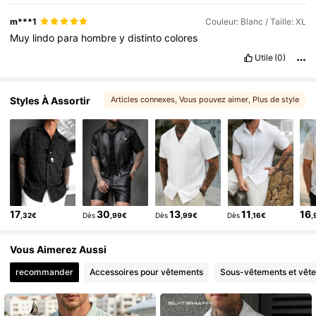
m***1
Couleur: Blanc / Taille: XL
Muy
lindo
para
hombre
y
distinto
colores
Utile
(0)
Styles À Assortir
Articles connexes
, Vous pouvez aimer
, Plus de style
17
30
13
11
16
,32€
Dès
,99€
Dès
,99€
Dès
,16€
,
Vous Aimerez Aussi
recommander
Accessoires pour vêtements
Sous-vêtements et vêt