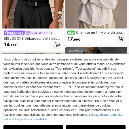
20
Chemise en lin Monarch pour
SIGLOCORE
NEW
homme - Manches longues, fermet
17
SIGLOCORE Débardeur d'été décon
,99€
ure boutonnée, coupe moderne et d
tracté pour hommes, couleur unie, c
14
écontractée
,99€
ol échancré
Nous utilisons des cookies et des technologies similaires sur notre site web afin de
vous fournir le service que vous avez demandé et de vous offrir la meilleure expérience
de navigation possible. Vous pouvez "Tout rejeter", "Tout accepter" ou définir vos
préférences de cookies à tout moment à votre choix. En sélectionnant "Tout accepter",
nous définirons tous les cookies optionnels, qui nous aident à analyser le trafic, à offrir
des fonctionnalités améliorées et à personnaliser le contenu et les publicités pour
compléter votre expérience d'achat avec SHEIN. En sélectionnant "Tout rejeter", vous
autorisez l'utilisation des cookies strictement nécessaires qui permettent à notre site
web de fonctionner. Vous pouvez les désactiver en modifiant les paramètres de votre
navigateur, mais cela peut affecter le fonctionnement du site web. Pour en savoir plus
sur les cookies que nous utilisons et pour ajuster vos paramètres de cookies
optionnels, veuillez sélectionner "Gérer les cookies". Pour plus d'informations sur la
manière dont nous traitons les données que nous collectons,
cliquez ici pour consulter
notre Politique de confidentialité.
6