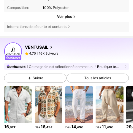
Composition:
100% Polyester
Voir plus
Informations de sécurité et contacts
16K Suiveurs
4,70
VENTUSAIL
16K Suiveurs
4,70
j***1
est en train de naviguer
16K Suiveurs
4,70
Ce magasin est sélectionné comme un
「Boutique tendance」
16K Suiveurs
4,70
Suivre
Tous les articles
16K Suiveurs
4,70
16K Suiveurs
4,70
16K Suiveurs
4,70
16K Suiveurs
4,70
16K Suiveurs
4,70
16
16
14
11
29
,92€
Dès
,49€
Dès
,49€
Dès
,49€
16K Suiveurs
4,70