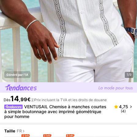
1/9
Généré par l'IA
14
,99€
Dès
Prix incluant la TVA et les droits de douane
VENTUSAIL Chemise à manches courtes
4,75
à simple boutonnage avec imprimé géométrique
(4)
pour homme
Taille
FR
4 left
4 left
8 left