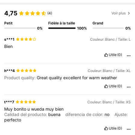
16K Suiveurs
4,70
4,75
(4)
Voir plus
Petit
Fidèle à la taille
Grand
0%
100%
0%
s***1
Couleur: Blanc / Taille: L
Bien
Utile
(0)
h***4
Couleur: Blanc / Taille: XL
Product quality:
Great
quality
excellent
for
warm
weather
Utile
(0)
t***7
Couleur: Blanc / Taille: XS
Muy
bonito
u
wueda
muy
bien
Calidad del producto:
buena
diferencia de color:
no
Ajuste:
perfecto
Utile
(0)