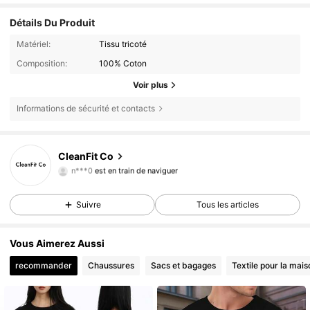
Détails Du Produit
Matériel:
Tissu tricoté
Composition:
100% Coton
Voir plus
Informations de sécurité et contacts
16 Suiveurs
4,63
CleanFit Co
n***0
est en train de naviguer
16 Suiveurs
4,63
16 Suiveurs
4,63
Suivre
Tous les articles
Vous Aimerez Aussi
recommander
Chaussures
Sacs et bagages
Textile pour la mais