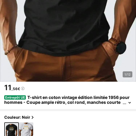
1/12
11
,56€
T-shirt en coton vintage édition limitée 1956 pour
Entrepôt UE
hommes - Coupe ample rétro, col rond, manches courte
s, imprimé étoile usé, lavage machine, plusieurs couleurs
- Tenue décontractée, cadeau d'anniversaire pour hommes, p
orter toute saison, vêtement nostalgique, tissu respirant
Couleur: Noir