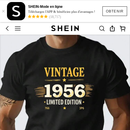
SHEIN-Mode en ligne
×
OBTENIR
Téléchargez l'APP & bénéficiez plus d'avantages !
(18,717)