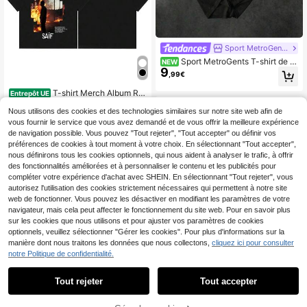
Sport MetroGents
Sport MetroGents T-shirt de s
NEW
9
port fitness décontracté à manches
,99€
courtes avec imprimé de barre d'hal
tères pour hommes
T-shirt Merch Album Ra
Entrepôt UE
11
pper Saif Si Vous Saviez pour Hom
,98€
me et Femme, Mode Hip Hop, Été, 1
Nous utilisons des cookies et des technologies similaires sur notre site web afin de
00% Coton, Manches Courtes
vous fournir le service que vous avez demandé et de vous offrir la meilleure expérience
de navigation possible. Vous pouvez "Tout rejeter", "Tout accepter" ou définir vos
préférences de cookies à tout moment à votre choix. En sélectionnant "Tout accepter",
nous définirons tous les cookies optionnels, qui nous aident à analyser le trafic, à offrir
des fonctionnalités améliorées et à personnaliser le contenu et les publicités pour
compléter votre expérience d'achat avec SHEIN. En sélectionnant "Tout rejeter", vous
autorisez l'utilisation des cookies strictement nécessaires qui permettent à notre site
web de fonctionner. Vous pouvez les désactiver en modifiant les paramètres de votre
navigateur, mais cela peut affecter le fonctionnement du site web. Pour en savoir plus
sur les cookies que nous utilisons et pour ajuster vos paramètres de cookies
optionnels, veuillez sélectionner "Gérer les cookies". Pour plus d'informations sur la
manière dont nous traitons les données que nous collectons,
cliquez ici pour consulter
T-shirt imprimé double f
Entrepôt UE
notre Politique de confidentialité.
12
ace du film Twilight pour hommes et
,45€
femmes, t-shirt en coton vintage ov
Tout rejeter
Tout accepter
ersize d'été, vêtements esthétique
T-shirts Merch du rappe
Entrepôt UE
s, t-shirt de mode
12
ur français Jul, vêtements mode hip
,38€
-hop pour hommes et femmes, t-shi