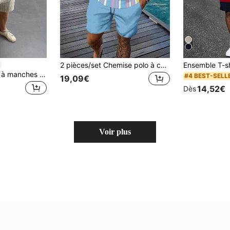
2 pièces/set Chemise polo à col zippé imprimée et short pour homme, tenue de plage, de sport et de vacances décontractée de couleur vive pour le printemps/été
Ensemble chemise à manches courtes à simple boutonnage et short pour hommes grandes tailles GloMan.Tenues confortables, style décontracté d'été de plage à rayures et blocs de couleurs, vacances, quotidien.Pour mari/papa
#4 BEST-SELL
19,09€
14,52€
Dès
Voir plus