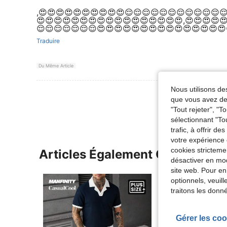
,😍😍😍😍😍😍😍😍😍😍😌😌😌😌😌😌😌😌😌😌😌
😍😍😍😍😍😍😍😍😍😍😍😍😍😍😍😍😍,😍😍😍😍
😌😌😌😌😌😌😌😍😍😍😍😍😍😍😍😍😍😍😍😍😍😍
Traduire
Du Même Article
Nous utilisons des
Voir Plus D
que vous avez dem
"Tout rejeter", "
sélectionnant "To
trafic, à offrir d
votre expérience 
cookies stricteme
Articles Également Consultés
désactiver en mod
site web. Pour en
optionnels, veuil
traitons les donn
Gérer les coo