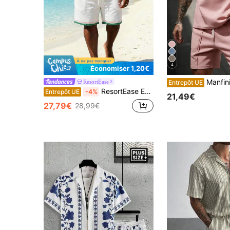
4
Économiser 1,20€
Manfinity Homme Ensemble t-shirt grande taille pour hommes, t-shirt à manches courtes en tissu molletonné doux à col rond et short à taille élastique avec c
ResortEase
Entrepôt UE
ResortEase Ensemble chemise à manches courtes et short imprimé carte pour homme grande taille, tenue d'été mode vacances, vêtements de plage, style Miami, confortable grande taille, j'aime mon petit ami
Entrepôt UE
-4%
21,49€
27,79€
28,99€