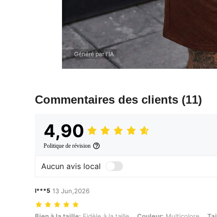
Généré par l'IA
Commentaires des clients
(11)
4,90
Politique de révision
Aucun avis local
l***5
13 Jun,2026
Bien à la taille: Fidèle à la taille, Couleur: Multicolore, Taille: 5XL
Bien à la taille:
Fidèle à la taille
Couleur:
Multicolore
Tai