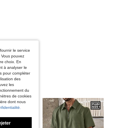
fournir le service
e. Vous pouvez
re choix. En
nt à analyser le
tés pour compléter
lisation des
uvez les
fonctionnement du
amètres de cookies
nière dont nous
fidentialité.
ejeter