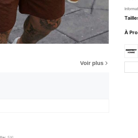
Informat
Taill
À Pr
Voir plus
lle:
5XL