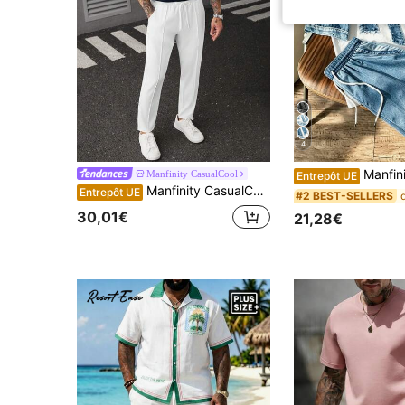
4
Manfinity Homme Ensemble deux pièces décontracté pour homme grande taille, t-shirt à manches courtes style denim vintage américain avec blocs de couleurs et imprimé lettre NY, chemise à
Manfinity CasualCool
Entrepôt UE
Manfinity CasualCool Ensemble décontracté pour homme grande taille avec polo à manches courtes bicolore et pantalon long pour un usage quotidien
Entrepôt UE
#2 BEST-SELLERS
30,01€
21,28€