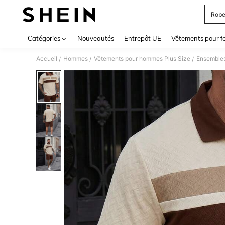
Robe
Use up 
Catégories
Nouveautés
Entrepôt UE
Vêtements pour 
Accueil
Hommes
Vêtements pour hommes Plus Size
Ensemble
/
/
/