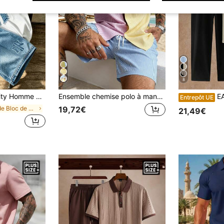
8
 manches courtes minimaliste de rue, short à taille élastique avec cordon de serrage, ensemble unisexe décontracté, tenue de vacances décontractée, t-shirt graphique pour homme, top à manches mi-longues graphique cadeau pour la petite amie, tenue d'été essentielle pour sorties décontractées
Ensemble chemise polo à manches courtes et short décontracté à rayures et couleurs contrastées pour hommes grande taille
EASEVO Ensemble polo 
Entrepôt UE
de Bloc de couleurs Ensembles de t-shirts grande t
19,72€
21,49€