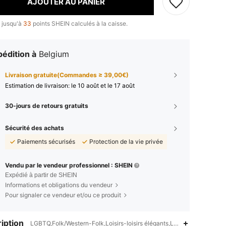
AJOUTER AU PANIER
 jusqu'à
33
points SHEIN calculés à la caisse.
édition à
Belgium
Livraison gratuite(Commandes ≥ 39,00€)
Estimation de livraison:
le 10 août et le 17 août
30-jours de retours gratuits
Sécurité des achats
Paiements sécurisés
Protection de la vie privée
Vendu par le vendeur professionnel : SHEIN
Expédié à partir de SHEIN
Informations et obligations du vendeur
Pour signaler ce vendeur et/ou ce produit
iption
LGBTQ,Folk/Western-Folk,Loisirs-loisirs élégants,Lavage à la main, n