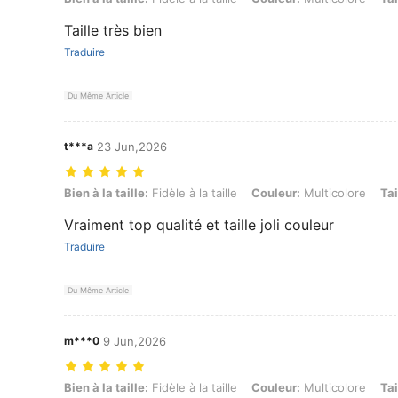
Taille très bien
Traduire
Du Même Article
t***a
23 Jun,2026
Bien à la taille: Fidèle à la taille, Couleur: Multicolore, Taille: 6XL
Bien à la taille:
Fidèle à la taille
Couleur:
Multicolore
Tai
Vraiment top qualité et taille joli couleur
Traduire
Du Même Article
m***0
9 Jun,2026
Bien à la taille: Fidèle à la taille, Couleur: Multicolore, Taille: 6XL
Bien à la taille:
Fidèle à la taille
Couleur:
Multicolore
Tai