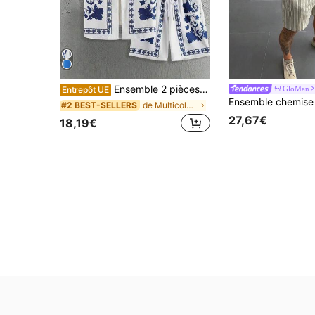
Ensemble 2 pièces pour hommes grande taille : chemise d'été décontractée avec imprimé 3D numérique sur col et short à cordon de serrage à la taille
GloMan
Entrepôt UE
de Multicolore Ensembles de chemises grande taille
#2 BEST-SELLERS
27,67€
18,19€