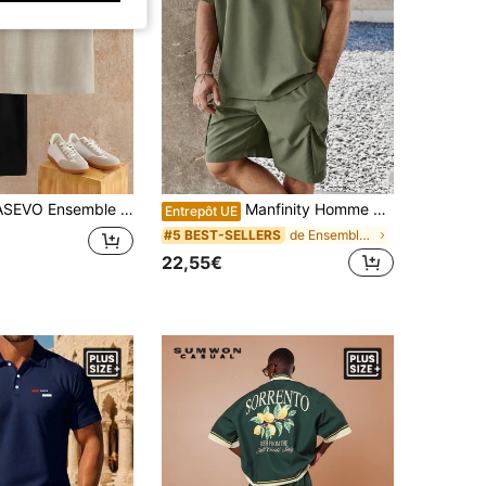
à manches courtes et demi-boutonnage pour hommes grande taille avec pantalon décontracté à poches et cordon de serrage, vacances, cadeaux pour la fête des pères, football
Manfinity Homme Ensemble De Chemise Et De Shorts De Couleur Unie Pour Hommes De Grande Taille
Entrepôt UE
de Ensembles polo grande taille pour hommes
#5 BEST-SELLERS
22,55€