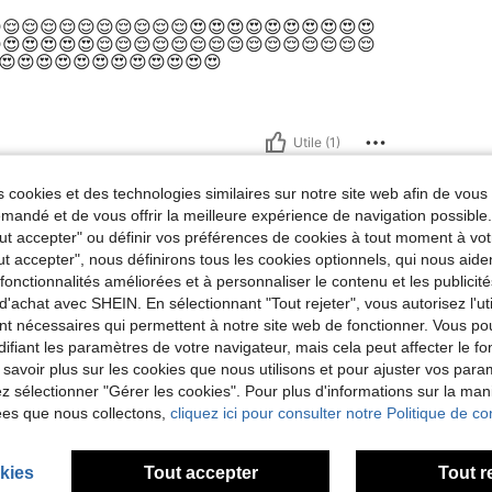
😌😌😌😌😌😌😌😌😌😌😍😍😍😍😍😍😍😍😍😍
😍😍😍😍😍😌😌😌😌😌😌😌😌😌😌😌😌😌😌😌
😍😍😍😍😍😍😍😍😍😍😍😍
Utile (1)
 cookies et des technologies similaires sur notre site web afin de vous 
'avis
andé et de vous offrir la meilleure expérience de navigation possibl
Tout accepter" ou définir vos préférences de cookies à tout moment à vot
ut accepter", nous définirons tous les cookies optionnels, qui nous aide
es fonctionnalités améliorées et à personnaliser le contenu et les publici
d'achat avec SHEIN. En sélectionnant "Tout rejeter", vous autorisez l'uti
nt nécessaires qui permettent à notre site web de fonctionner. Vous po
ifiant les paramètres de votre navigateur, mais cela peut affecter le 
 savoir plus sur les cookies que nous utilisons et pour ajuster vos par
lez sélectionner "Gérer les cookies". Pour plus d'informations sur la ma
ées que nous collectons,
cliquez ici pour consulter notre Politique de con
kies
Tout accepter
Tout r