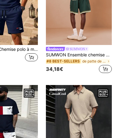
2 pièces/Set Chemise polo à manches courtes et short d'été pour hommes grande taille, Ensemble chemise polo
SUMWON
SUMWON Ensemble chemise de bowling à manches courtes avec boutons, imprimé citron de Sorrento, grande taille, ensemble deux pièces coordonné pour l'été, style Riviera italienne
de patte de boutonnage Ensembles de chemises grand
#8 BEST-SELLERS
34,18€