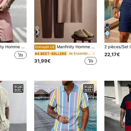
5
ordon, ensemble 2 pièces pour les loisirs, les fêtes, les sorties, les sports, le bureau simple, style japonais classique printemps/été à manches courtes, ensemble best-seller classique, convient pour un usage personnel ou en cadeau pour les amis
Manfinity Homme Ensemble décontracté grande taille pour hommes avec col jacquard et manches courtes, polo à manches courtes en maille jacquard et pantalon long tissé, tenue cadeau pour mari, petit ami ou ami, convient pour les sorties quotidiennes, les rassemblements entre amis ou les moments de détente le week-end, ensemble deux pièces pour hommes best-seller INS.
Entrepôt UE
de Ensembles polo grande taille pour hommes
#4 BEST-SELLERS
22,17€
31,99€