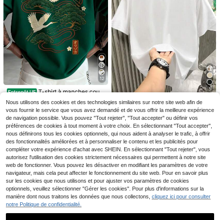
nt pour hommes - la chemise blanc
he parfaite, chemises pour hommes
col V, chemise pour hommes, chemi
se habillée à col pour hommes, che
mise à manches courtes à demi-bo
utonnage pour hommes, hauts pour
hommes, Top d'été pour hommes, v
acances, cadeaux pour la fête des
pères
12
5
6
5
T-shirt à manches court
Entrepôt UE
Manfinity Homme Chem
1 pièce Débardeur déco
Entrepôt UE
Entrepôt UE
es Zrgoth pour hommes, décontract
#1 BEST-SELLERS
de Vert foncé T-shirts pour hommes
12
ise à manches courtes à demi-bout
8
ntracté à col rond avec imprimé gra
Resyla T-shirt décontra
Nous utilisons des cookies et des technologies similaires sur notre site web afin de
Entrepôt UE
,99€
Dès
,87€
é, polyvalent, minimaliste, imprimé
9
onnage pour hommes, coupe slim, u
phique pour hommes, été
cté pour homme à manches courte
#2 BEST-SELLERS
de Tissu T-shirts pour hommes
vous fournir le service que vous avez demandé et de vous offrir la meilleure expérience
Dès
,49€
grue japonaise, streetwear
nie blanche, décontractée et formel
s et couleur unie simple
9
de navigation possible. Vous pouvez "Tout rejeter", "Tout accepter" ou définir vos
,40€
le
préférences de cookies à tout moment à votre choix. En sélectionnant "Tout accepter",
nous définirons tous les cookies optionnels, qui nous aident à analyser le trafic, à offrir
des fonctionnalités améliorées et à personnaliser le contenu et les publicités pour
compléter votre expérience d'achat avec SHEIN. En sélectionnant "Tout rejeter", vous
autorisez l'utilisation des cookies strictement nécessaires qui permettent à notre site
web de fonctionner. Vous pouvez les désactiver en modifiant les paramètres de votre
navigateur, mais cela peut affecter le fonctionnement du site web. Pour en savoir plus
sur les cookies que nous utilisons et pour ajuster vos paramètres de cookies
optionnels, veuillez sélectionner "Gérer les cookies". Pour plus d'informations sur la
manière dont nous traitons les données que nous collectons,
cliquez ici pour consulter
notre Politique de confidentialité.