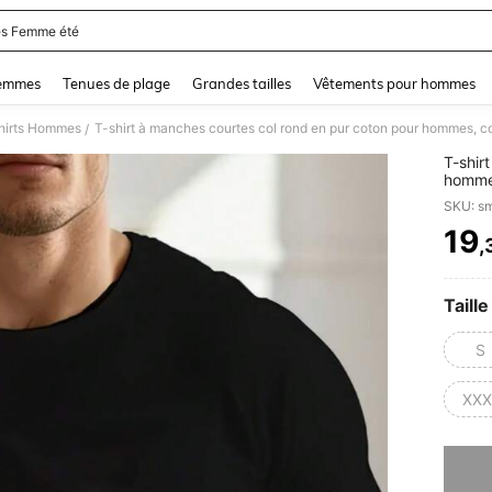
s Femme été
and down arrow keys to navigate search Dernière recherche and Rechercher et Tr
femmes
Tenues de plage
Grandes tailles
Vêtements pour hommes
hirts Hommes
/
T-shir
hommes
graphi
SKU: s
19
,
PR
Taille
S
XXX
Désolés,