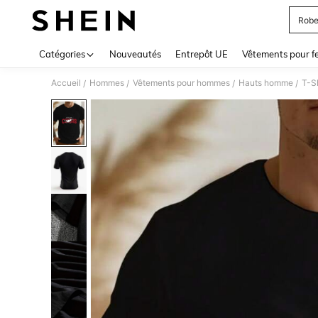
Robe
Use up 
Catégories
Nouveautés
Entrepôt UE
Vêtements pour 
Accueil
Hommes
Vêtements pour hommes
Hauts homme
T-S
/
/
/
/