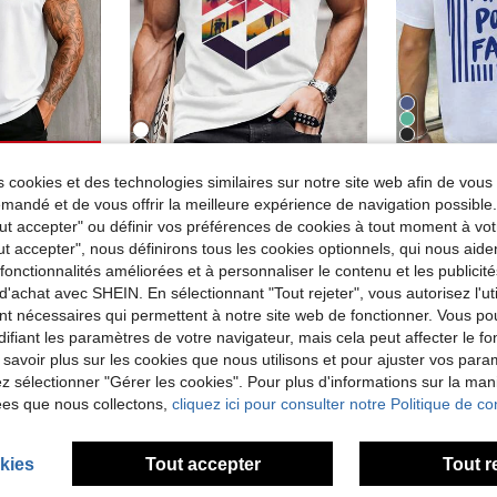
4
omiser 0,32€
 cookies et des technologies similaires sur notre site web afin de vous 
T-shirt décontracté à col rond et manches courtes pour hommes avec motif géométrique de coucher de soleil sur la plage
T-shirt streetwea
-20%
Entrepôt UE
ond de couleur unie pour homme en été
andé et de vous offrir la meilleure expérience de navigation possibl
#3 BEST-SELL
8,39€
10,49€
Tout accepter" ou définir vos préférences de cookies à tout moment à vot
de Décontracté - Décontracté moderne Hauts pour ho
7,99€
ut accepter", nous définirons tous les cookies optionnels, qui nous aide
es fonctionnalités améliorées et à personnaliser le contenu et les publici
d'achat avec SHEIN. En sélectionnant "Tout rejeter", vous autorisez l'uti
nt nécessaires qui permettent à notre site web de fonctionner. Vous po
ifiant les paramètres de votre navigateur, mais cela peut affecter le 
 savoir plus sur les cookies que nous utilisons et pour ajuster vos par
lez sélectionner "Gérer les cookies". Pour plus d'informations sur la ma
ées que nous collectons,
cliquez ici pour consulter notre Politique de con
kies
Tout accepter
Tout r