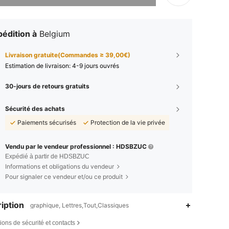
édition à
Belgium
Livraison gratuite(Commandes ≥ 39,00€)
Estimation de livraison:
4-9 jours ouvrés
30-jours de retours gratuits
Sécurité des achats
Paiements sécurisés
Protection de la vie privée
Vendu par le vendeur professionnel : HDSBZUC
Expédié à partir de HDSBZUC
Informations et obligations du vendeur
Pour signaler ce vendeur et/ou ce produit
iption
graphique, Lettres,Tout,Classiques
4,65
150
24
ions de sécurité et contacts
4,65
150
24