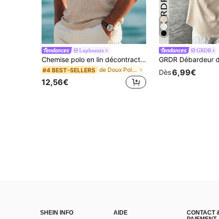
Luphoenix
GRDR
Chemise polo en lin décontractée pour hommes, marron, convient pour les déplacements et les activités de plein air
de Doux Polos pour hommes
#4 BEST-SELLERS
6,99€
Dès
12,56€
SHEIN INFO
AIDE
CONTACT 