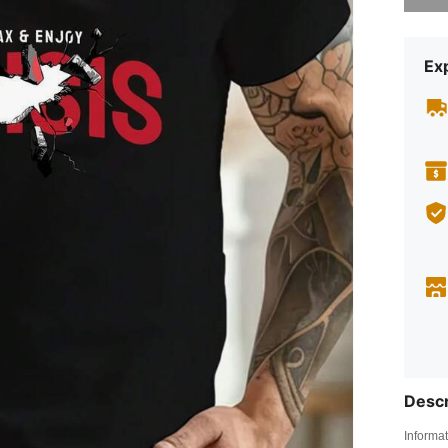
Exp
Descr
Informat