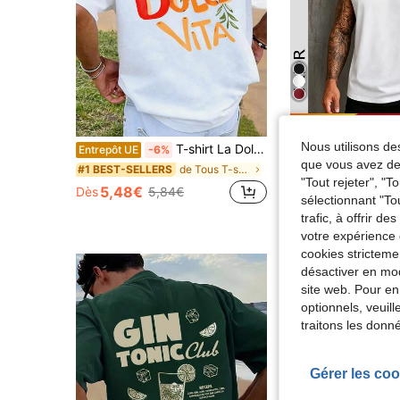
Écon
Nous utilisons des
T-shirt La Dolce Vita avec motif citron italien, t-shirt décontracté pour hommes, ample et confortable, style rétro de villégiature d'Europe du Sud, t
GRDR
Entrepôt UE
-6%
GRDR Débardeur décontracté ample à col r
que vous avez dem
-5%
de Tous T-shirts pour hommes
#1 BEST-SELLERS
"Tout rejeter", "
#6 BEST-SELLERS
5,48€
Dès
5,84€
sélectionnant "To
6,05€
Dès
6,37€
trafic, à offrir d
votre expérience 
cookies stricteme
désactiver en mod
site web. Pour en
optionnels, veuil
traitons les donn
Gérer les coo