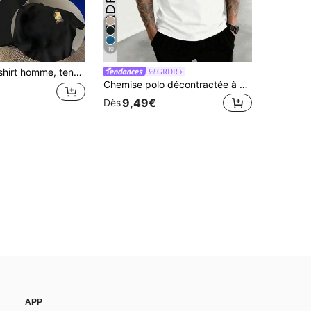
10
e d'été homme, chemise streetwear y2k homme, hauts en coton, t-shirts femme, style années 90, cadeau pour la fête des pères, tenue de festival homme
GRDR
Chemise polo décontractée à manches courtes pour hommes GRDR, idéale pour les déplacements
9,49€
Dès
APP