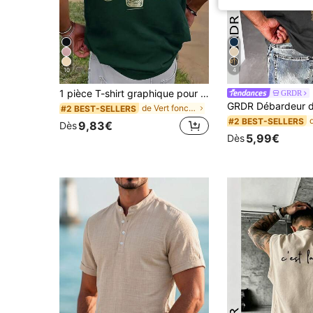
10
4
1 pièce T-shirt graphique pour hommes, vêtements d'été décontractés pour vacances à la plage, imprimé, coupe ample, manches courtes
GRDR
de Vert foncé T-shirts pour hommes
#2 BEST-SELLERS
#2 BEST-SELLERS
9,83€
Dès
5,99€
Dès