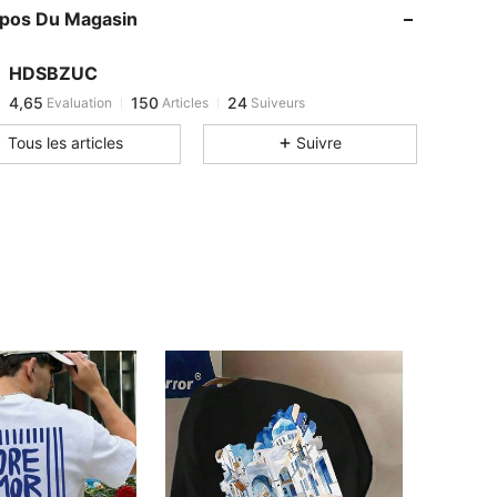
opos Du Magasin
4,65
150
24
4,65
150
24
HDSBZUC
4,65
150
24
Evaluation
Articles
Suiveurs
n***3
est en train de naviguer
Tous les articles
Suivre