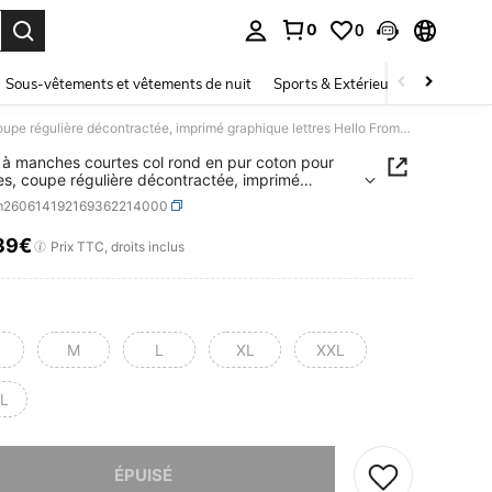
0
0
ouver. Press Enter to select.
Sous-vêtements et vêtements de nuit
Sports & Extérieur
Enfants
T-shirt à manches courtes col rond en pur coton pour hommes, coupe régulière décontractée, imprimé graphique lettres Hello From Crisis
t à manches courtes col rond en pur coton pour
, coupe régulière décontractée, imprimé
que lettres Hello From Crisis
m260614192169362214000
39€
ICE AND AVAILABILITY
Prix TTC, droits inclus
M
L
XL
XXL
L
 ce produit est épuisé.
ÉPUISÉ