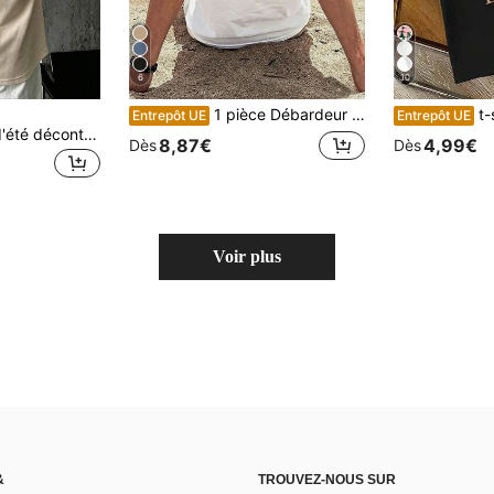
6
10
1 pièce Débardeur décontracté à col rond avec imprimé graphique pour hommes, été
t-shirt homme, tenu
Entrepôt UE
Entrepôt UE
GRDR Débardeur d'été décontracté pour hommes, style minimaliste imprimé, coupe ample, col rond, sans manches | Gilet polyvalent
8,87€
4,99€
Dès
Dès
Voir plus
&
TROUVEZ-NOUS SUR