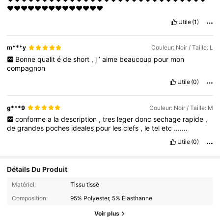
❤️❤️❤️❤️❤️❤️❤️❤️❤️❤️❤️❤️❤️❤️
Utile
(1)
m***y
Couleur: Noir / Taille: L
Bonne
qualit
é
de
short
,
j
’
aime
beaucoup
pour
mon
compagnon
Utile
(0)
g***9
Couleur: Noir / Taille: M
conforme
a
la
description
,
tres
leger
donc
sechage
rapide
,
de
grandes
poches
ideales
pour
les
clefs
,
le
tel
etc
.......
Utile
(0)
Détails Du Produit
Matériel:
Tissu tissé
Composition:
95% Polyester, 5% Élasthanne
Voir plus