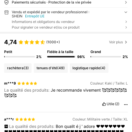
Paiements sécurisés · Protection de la vie privée
Vendu et expédié par le vendeur professionnel :
SHEIN
Entrepôt UE
Informations et obligations du vendeur
Pour signaler ce vendeur et/ou ce produit
4,74
(1000+)
Voir plus
Petit
Fidèle à la taille
Grand
2%
96%
2%
rachètera
(3)
tenues d'été
(49)
logistique rapide
(4)
m***9
Couleur: Kaki / Taille: L
La qualité des produits:
Je
recommande
vivement
🥰🥰🥰🥰🥰🥰
🥰🥰🥰
Utile
(2)
a***r
Couleur: Militaire verte / Taille: XL
La qualité des produits:
Bon
qualit
é
j
'
adore
❤️❤️❤️❤️❤️❤️❤️
❤️❤️❤️❤️❤️❤️❤️❤️❤️❤️❤️❤️❤️❤️❤️❤️❤️❤️❤️❤️❤️❤️❤️❤️❤️❤️❤️❤️❤️