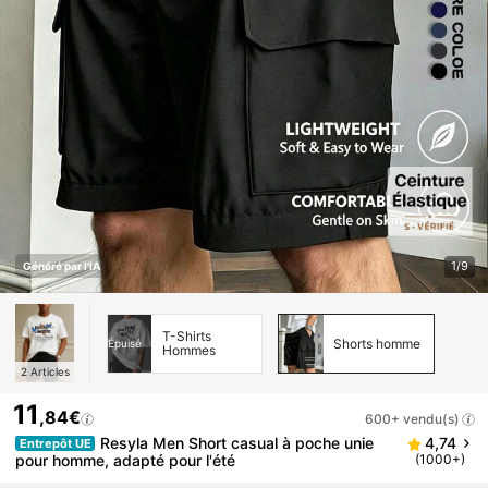
1/9
Généré par l'IA
T-Shirts
Shorts homme
Épuisé
Hommes
2
Articles
11
,84€
600+ vendu(s)
Resyla Men Short casual à poche unie
4,74
Entrepôt UE
pour homme, adapté pour l'été
(1000+)