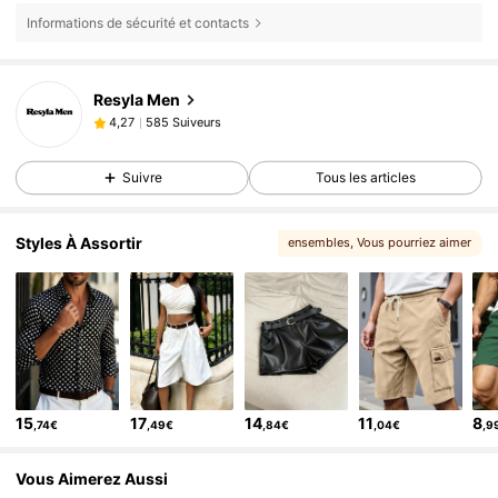
Informations de sécurité et contacts
585 Suiveurs
4,27
Resyla Men
585 Suiveurs
4,27
m***2
est en train de naviguer
585 Suiveurs
4,27
Suivre
Tous les articles
585 Suiveurs
4,27
585 Suiveurs
4,27
Styles À Assortir
ensembles
, Vous pourriez aimer
585 Suiveurs
4,27
585 Suiveurs
4,27
585 Suiveurs
4,27
585 Suiveurs
4,27
585 Suiveurs
4,27
15
17
14
11
8
,74€
,49€
,84€
,04€
,9
585 Suiveurs
4,27
Vous Aimerez Aussi