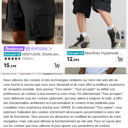
10
4
VENTUSAIL
Manfinity Hypemode Sh
Entrepôt UE
VENTUSAIL Shorts ampl
Entrepôt UE
orts cargo oversize avec cordon de
es à cordon de serrage de couleur u
12
(1000+)
,06€
serrage et poches rabattables pour
nie pour hommes, shorts cargo noirs
15
hommes
décontractés d'été pour hommes av
,34€
ec poches à cordon, shorts décontr
actés pour vacances
Nous utilisons des cookies et des technologies similaires sur notre site web afin de
vous fournir le service que vous avez demandé et de vous offrir la meilleure expérience
de navigation possible. Vous pouvez "Tout rejeter", "Tout accepter" ou définir vos
préférences de cookies à tout moment à votre choix. En sélectionnant "Tout accepter",
nous définirons tous les cookies optionnels, qui nous aident à analyser le trafic, à offrir
des fonctionnalités améliorées et à personnaliser le contenu et les publicités pour
compléter votre expérience d'achat avec SHEIN. En sélectionnant "Tout rejeter", vous
autorisez l'utilisation des cookies strictement nécessaires qui permettent à notre site
web de fonctionner. Vous pouvez les désactiver en modifiant les paramètres de votre
navigateur, mais cela peut affecter le fonctionnement du site web. Pour en savoir plus
sur les cookies que nous utilisons et pour ajuster vos paramètres de cookies