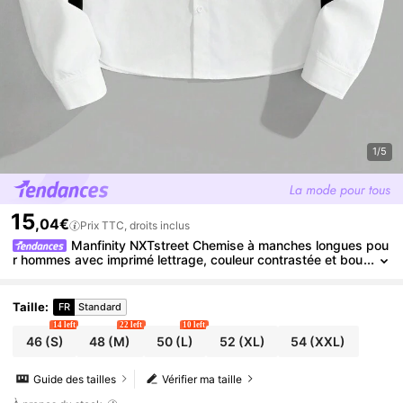
1/5
15
,04€
Prix TTC, droits inclus
Manfinity NXTstreet Chemise à manches longues pou
r hommes avec imprimé lettrage, couleur contrastée et bou
tons devant, coupe ample
Taille
:
FR
Standard
14 left
22 left
10 left
46
(S)
48
(M)
50
(L)
52
(XL)
54
(XXL)
Guide des tailles
Vérifier ma taille