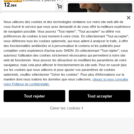
Entrepôt UE
12
hirts réguliers imprimés de lettre, en
,59€
coton pour hommes
Nous utilisons des cookies et des technologies similaires sur notre site web afin de
vous fournir le service que vous avez demandé et de vous offrir la meilleure expérience
de navigation possible. Vous pouvez "Tout rejeter", "Tout accepter" ou définir vos
préférences de cookies à tout moment à votre choix. En sélectionnant "Tout accepter",
nous définirons tous les cookies optionnels, qui nous aident à analyser le trafic, à offrir
des fonctionnalités améliorées et à personnaliser le contenu et les publicités pour
compléter votre expérience d'achat avec SHEIN. En sélectionnant "Tout rejeter", vous
autorisez l'utilisation des cookies strictement nécessaires qui permettent à notre site
web de fonctionner. Vous pouvez les désactiver en modifiant les paramètres de votre
navigateur, mais cela peut affecter le fonctionnement du site web. Pour en savoir plus
sur les cookies que nous utilisons et pour ajuster vos paramètres de cookies
optionnels, veuillez sélectionner "Gérer les cookies". Pour plus d'informations sur la
manière dont nous traitons les données que nous collectons,
cliquez ici pour consulter
notre Politique de confidentialité.
8
11
Manfinity Homme Chem
Entrepôt UE
Tout rejeter
Tout accepter
Économiser 0,12€
ise à manches courtes confortable
#2 BEST-SELLERS
de De plein air Chemises pour hommes
de couleur unie pour hommes, col la
16
Resyla Men Chemise dé
Dès
,33€
Entrepôt UE
rge minimaliste à double bouton, co
Gérer les cookies
AJOUTER AU PANIER
contractée/d'affaires à manches co
#1 BEST-SELLERS
de Bleu et blanc Chemises pour hommes
nvenant aux occasions formelles ou
urtes et à rayures, à simple boutonn
décontractées, vacances, dîners, b
12
,37€
12,49€
age pour hommes
ureau, tenue décontractée à la mais
on, polyvalente, chemise en tissu c
onfortable, idéale pour soi-même o
u en cadeau