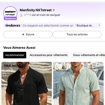
36K Suiveurs
4,83
Manfinity NXTstreet
n***8
est en train de naviguer
36K Suiveurs
4,83
36K Suiveurs
4,83
Ce magasin est sélectionné comme un
「Boutique tendance」
Suivre
Tous les articles
Vous Aimerez Aussi
recommander
Accessoires pour vêtements
Sous-vêtements et vêt