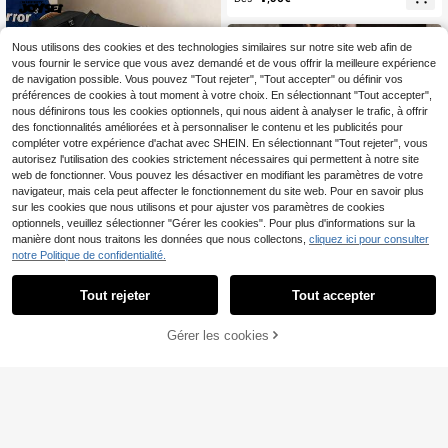
Bleu clair, adapté pour un usage qu
otidien et des vêtements de sport d
écontractés, col rond, manches cou
rtes, avec motif de ville arabe
Nous utilisons des cookies et des technologies similaires sur notre site web afin de
vous fournir le service que vous avez demandé et de vous offrir la meilleure expérience
de navigation possible. Vous pouvez "Tout rejeter", "Tout accepter" ou définir vos
préférences de cookies à tout moment à votre choix. En sélectionnant "Tout accepter",
nous définirons tous les cookies optionnels, qui nous aident à analyser le trafic, à offrir
des fonctionnalités améliorées et à personnaliser le contenu et les publicités pour
compléter votre expérience d'achat avec SHEIN. En sélectionnant "Tout rejeter", vous
autorisez l'utilisation des cookies strictement nécessaires qui permettent à notre site
web de fonctionner. Vous pouvez les désactiver en modifiant les paramètres de votre
navigateur, mais cela peut affecter le fonctionnement du site web. Pour en savoir plus
sur les cookies que nous utilisons et pour ajuster vos paramètres de cookies
optionnels, veuillez sélectionner "Gérer les cookies". Pour plus d'informations sur la
manière dont nous traitons les données que nous collectons,
cliquez ici pour consulter
notre Politique de confidentialité.
21
Manfinity Joysei
Tout rejeter
Tout accepter
Manfinity Joysei T-shirt
Entrepôt UE
décontracté pour hommes, couleur
T-Shirts Hommes
#2 BEST-SELLERS
de Appliques T-shirts pour hommes
Entrepôt UE
Gérer les cookies
unie, lettres de dessin animé en reli
AJOUTER AU PANIER
13
11
ef, été
,50€
,87€
-1%
11,99€