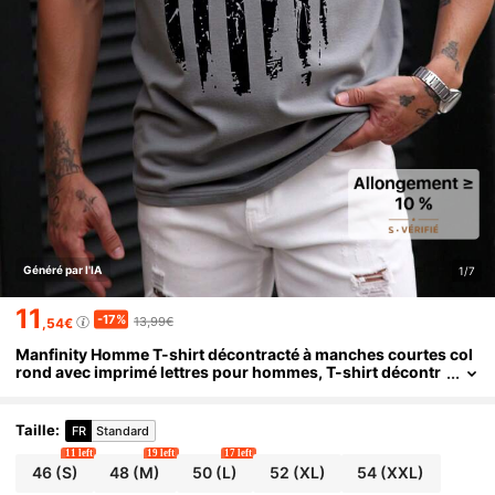
Généré par l'IA
1/7
11
-17%
13,99€
,54€
Manfinity Homme T-shirt décontracté à manches courtes col
rond avec imprimé lettres pour hommes, T-shirt décontr
acté à manches courtes col rond avec imprimé lettres po
ur hommes, T-shirt décontracté à imprimé drapeau américai
n pour hommes, style décontracté convenant pour le 4 juillet
Taille
:
FR
Standard
11 left
19 left
17 left
46
(S)
48
(M)
50
(L)
52
(XL)
54
(XXL)