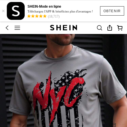
SHEIN-Mode en ligne
×
OBTENIR
Téléchargez l'APP & bénéficiez plus d'avantages !
(18,717)