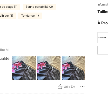
Informat
 de plage (1)
Bonne portabilité (2)
Taill
d'hiver (1)
Tendance (1)
À Pr
lle:
M
alité
Utile (0)