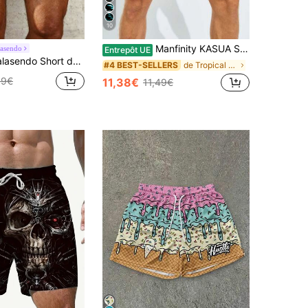
10
Manfinity KASUA Short de plage décontracté pour hommes avec poches en biais, cordon de serrage à la taille, imprimé tout-sur-tout
lasendo
Entrepôt UE
t de plage décontracté pour homme avec taille à cordon de serrage, poches et blocs de couleurs, vacances et congés
de Tropical Shorts de plage pour hommes
#4 BEST-SELLERS
49€
11,38€
11,49€