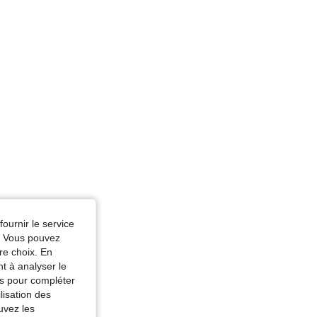
: L
fournir le service
e. Vous pouvez
re choix. En
nt à analyser le
tés pour compléter
lisation des
uvez les