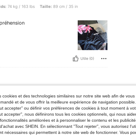
 / 163 lbs, Taille: 89 cm / 35 in, Hanches: 109 cm / 43 in, Couleur: Multicolore, Taille
ids:
74 kg / 163 lbs
Taille:
89 cm / 35 in
mpréhension
Utile (0)
lle:
L
 cookies et des technologies similaires sur notre site web afin de vous 
andé et de vous offrir la meilleure expérience de navigation possibl
Tout accepter" ou définir vos préférences de cookies à tout moment à vot
ut accepter", nous définirons tous les cookies optionnels, qui nous aide
es fonctionnalités améliorées et à personnaliser le contenu et les publici
d'achat avec SHEIN. En sélectionnant "Tout rejeter", vous autorisez l'uti
nt nécessaires qui permettent à notre site web de fonctionner. Vous po