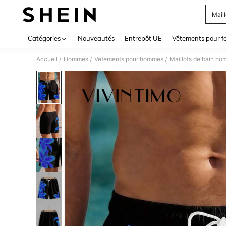
Mail
Use up 
Catégories
Nouveautés
Entrepôt UE
Vêtements pour 
Accueil
Hommes
Vêtements pour hommes
Maillots de bain h
/
/
/