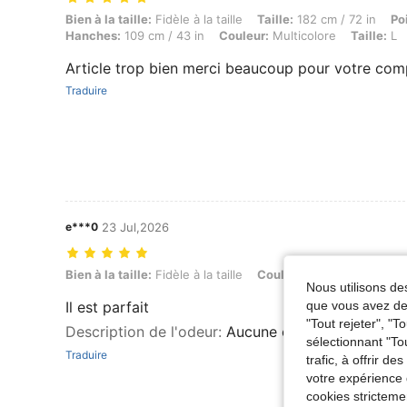
Bien à la taille: Fidèle à la taille, Taille: 182 cm / 72 in, Poids: 74 kg
Bien à la taille:
Fidèle à la taille
Taille:
182 cm / 72 in
Po
Hanches:
109 cm / 43 in
Couleur:
Multicolore
Taille:
L
Article trop bien merci beaucoup pour votre co
Traduire
e***0
23 Jul,2026
Bien à la taille: Fidèle à la taille, Couleur: Multicolore, Taille: L
Bien à la taille:
Fidèle à la taille
Couleur:
Multicolore
Tai
Nous utilisons des
Il est parfait
que vous avez dem
"Tout rejeter", "
Description de l'odeur
:
Aucune odeur
sélectionnant "To
Traduire
trafic, à offrir d
votre expérience 
cookies stricteme