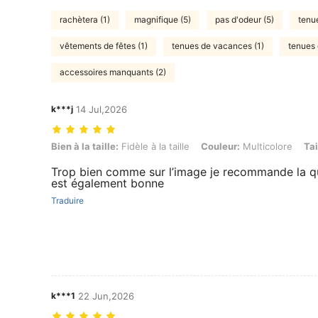
rachètera (1)
magnifique (5)
pas d'odeur (5)
tenue
vêtements de fêtes (1)
tenues de vacances (1)
tenues 
accessoires manquants (2)
k***j
14 Jul,2026
Bien à la taille: Fidèle à la taille, Couleur: Multicolore, Taille: M
Bien à la taille:
Fidèle à la taille
Couleur:
Multicolore
Tai
Trop bien comme sur l’image je recommande la qu
est également bonne
Traduire
k***1
22 Jun,2026