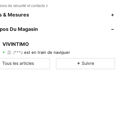
ions de sécurité et contacts
es & Mesures
opos Du Magasin
VIVINTIMO
4,69
303
4.8K
j***y
est en train de naviguer
4,69
303
4.8K
Tous les articles
Suivre
4,69
303
4.8K
4,69
303
4.8K
4,69
303
4.8K
4,69
303
4.8K