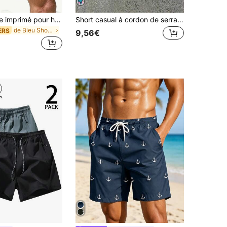
Short de plage imprimé pour hommes avec cordon de serrage et impression 3D exquise de crâne. Convient pour l'été, la plage, la piscine et les stations balnéaires, style hawaïen
Short casual à cordon de serrage et séchage rapide à couleur contrastante pour homme, convient pour un usage quotidien, les vacances et la plage
de Bleu Shorts de plage pour hommes
ERS
9,56€