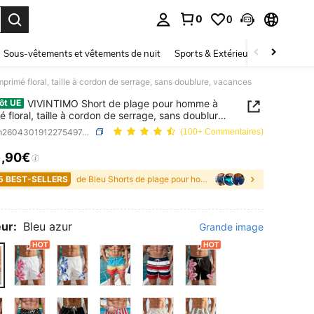
0
0
ouver. Press Enter to select.
Sous-vêtements et vêtements de nuit
Sports & Extérieur
Enfants
rimé floral, taille à cordon de serrage, sans doublure, vacances
VIVINTIMO Short de plage pour homme à
ôt UE
é floral, taille à cordon de serrage, sans doublure,
ces
SKU: sm260430191227549748618
(100+ Commentaires)
8
,90€
ICE AND AVAILABILITY
5 BEST-SELLERS
de Bleu Shorts de plage pour hommes
ur:
Bleu azur
Grande image