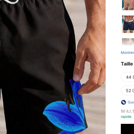
Montrer
Taille
44 
52 
Gui
​50 (L),
rapide
.