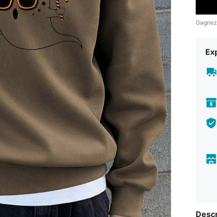
Gagnez
Exp
Descr