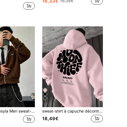
16,33€
16,36€
7
weat-shirt à capuche casual pour hommes avec broderie numérique, automne/hiver, Top à manches longues
sweat-shirt à capuche décontracté et polyvalent pour hommes avec poche kangourou et cordon de serrage, imprimé graphique de lettres, pour l'automne/l'hiver
18,49€