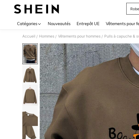
Robe
Use up 
Catégories
Nouveautés
Entrepôt UE
Vêtements pour 
Accueil
Hommes
Vêtements pour hommes
Pulls à capuche & 
/
/
/