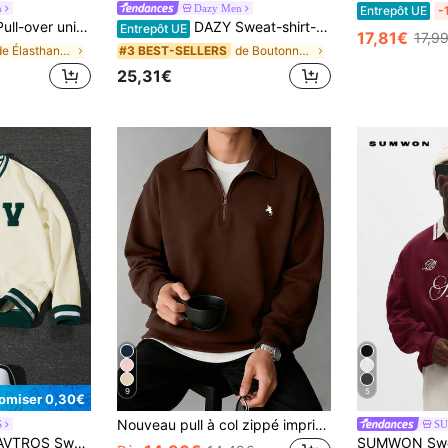
n
Dazy Men
Entrepôt UE
-
nicolore pour homme, automne
DAZY Sweat-shirt-shirt décontracté en polaire pour hommes avec broderie de lettre, automne/hiver
Entrepôt UE
17,81€
17,9
de Élasthanne Sweats pour hommes
de Boutonné sur le devant Sweats pour hommes
#3 BEST-SELLERS
25,31€
9
5
omiser 0,30€
Nouveau pull à col zippé imprimé, style décontracté à la mode pour hommes, arrivée automne/hiver
S
S
 décontracté pour hommes avec lettres floquées, col V ample. Sweat-shirt-shirt jersey Y2K, pour le tennis, pour l'automne, Top à manches longues