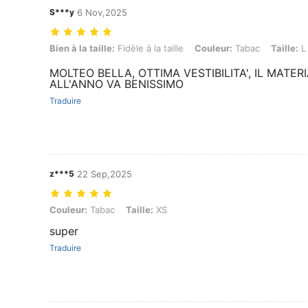
S***y
6 Nov,2025
Bien à la taille: Fidèle à la taille, Couleur: Tabac, Taille: L
Bien à la taille:
Fidèle à la taille
Couleur:
Tabac
Taille:
L
MOLTEO BELLA, OTTIMA VESTIBILITA', IL MATER
ALL'ANNO VA BENISSIMO
Traduire
z***5
22 Sep,2025
Couleur: Tabac, Taille: XS
Couleur:
Tabac
Taille:
XS
super
Traduire