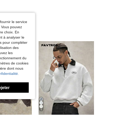
fournir le service
e. Vous pouvez
re choix. En
nt à analyser le
tés pour compléter
lisation des
uvez les
fonctionnement du
amètres de cookies
nière dont nous
fidentialité.
ejeter
5