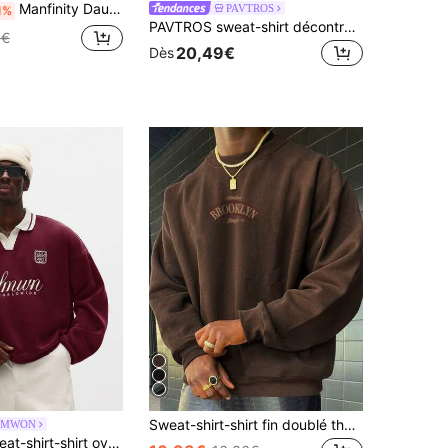
Manfinity Dauomo sweat-shirt à capuche décontracté pour hommes à imprimé lettres, manches longues, style Y2K
PAVTROS
1%
PAVTROS sweat-shirt décontracté polyvalent à col blocs de couleurs pour hommes
9€
20,49€
Dès
Sweat-shirt-shirt fin doublé thermique pour homme, coupe slim, col ras-du-cou, imprimé lettres, style minimaliste vintage décontracté high street
UMWON
SUMWON Sweat-shirt-shirt oversize à col polo brodé, manches longues, coupe ample, col rond, streetwear casual