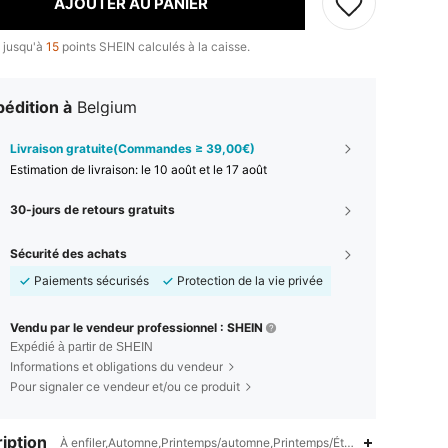
AJOUTER AU PANIER
 jusqu'à
15
points SHEIN calculés à la caisse.
édition à
Belgium
Livraison gratuite(Commandes ≥ 39,00€)
Estimation de livraison:
le 10 août et le 17 août
30-jours de retours gratuits
Sécurité des achats
Paiements sécurisés
Protection de la vie privée
Vendu par le vendeur professionnel : SHEIN
Expédié à partir de SHEIN
Informations et obligations du vendeur
Pour signaler ce vendeur et/ou ce produit
iption
À enfiler,Automne,Printemps/automne,Printemps/Été/Automne,Confor