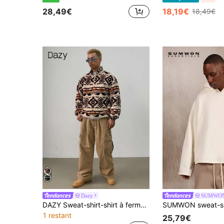
28,49€
18,19€
18,49€
Dazy
SUMWO
DAZY Sweat-shirt-shirt à fermeture éclair avec motif floral doublé de sherpa pour hommes, quart-zip, automne/hiver
1 restant
25,79€