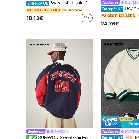
Sweat-shirt-shirt à broderie de lettres pour hommes, automne, Top à manches longues
Dazy Me
Entrepôt UE
DAZY Pull-over u
Entrepôt UE
de Broderie Sweats pour hommes
#1 BEST-SELLERS
#2 BEST-SELLERS
18,13€
24,76€
Écon
SUMWON
PAVTRO
SUMWON Sweat-shirt-shirt oversize à blocs de couleurs avec logo appliqué varsity et numéro au dos, col ras-du-cou, manches longues, Top pullover
PAVTROS Sweat-shirt-shirt
NEW
Entrepôt UE
-1%