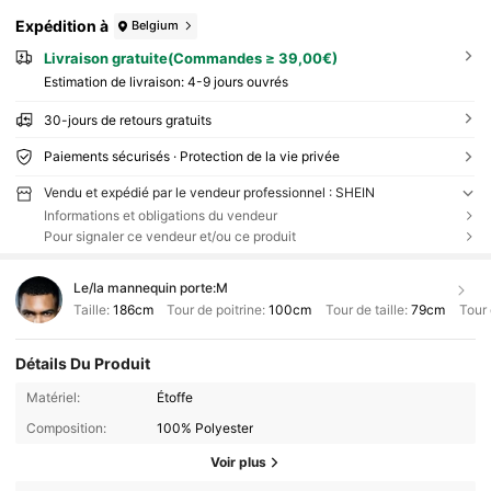
Expédition à
Belgium
Livraison gratuite(Commandes ≥ 39,00€)
Estimation de livraison:
4-9 jours ouvrés
30-jours de retours gratuits
Paiements sécurisés · Protection de la vie privée
Vendu et expédié par le vendeur professionnel : SHEIN
Informations et obligations du vendeur
Pour signaler ce vendeur et/ou ce produit
Le/la mannequin porte:
M
Taille:
186cm
Tour de poitrine:
100cm
Tour de taille:
79cm
Tour 
Détails Du Produit
Matériel:
Étoffe
Composition:
100% Polyester
Voir plus