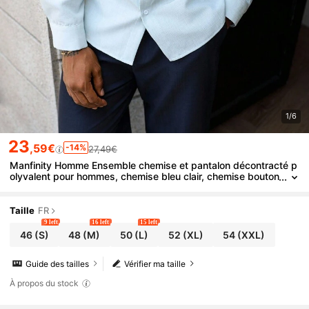
1/6
23
,59€
-14%
27,49€
Manfinity Homme Ensemble chemise et pantalon décontracté p
olyvalent pour hommes, chemise bleu clair, chemise bouton
née bleu clair
Taille
FR
9 left
16 left
15 left
46
(S)
48
(M)
50
(L)
52
(XL)
54
(XXL)
Guide des tailles
Vérifier ma taille
À propos du stock