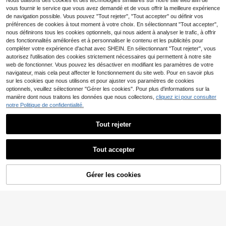
Nous utilisons des cookies et des technologies similaires sur notre site web afin de
,99€
ng de couleur unie pour hommes
vous fournir le service que vous avez demandé et de vous offrir la meilleure expérience
de navigation possible. Vous pouvez "Tout rejeter", "Tout accepter" ou définir vos
préférences de cookies à tout moment à votre choix. En sélectionnant "Tout accepter",
nous définirons tous les cookies optionnels, qui nous aident à analyser le trafic, à offrir
des fonctionnalités améliorées et à personnaliser le contenu et les publicités pour
compléter votre expérience d'achat avec SHEIN. En sélectionnant "Tout rejeter", vous
autorisez l'utilisation des cookies strictement nécessaires qui permettent à notre site
web de fonctionner. Vous pouvez les désactiver en modifiant les paramètres de votre
navigateur, mais cela peut affecter le fonctionnement du site web. Pour en savoir plus
sur les cookies que nous utilisons et pour ajuster vos paramètres de cookies
optionnels, veuillez sélectionner "Gérer les cookies". Pour plus d'informations sur la
manière dont nous traitons les données que nous collectons,
cliquez ici pour consulter
notre Politique de confidentialité.
Tout rejeter
GOLDREDY
GOLDREDY Ensemble 2 pièces hom
Tout accepter
5
me couleur unie, chemise à manche
25
,16€
s longues et pantalon coupe ample
GloMan
à double poche, style décontracté
Gérer les cookies
minimaliste, adapté pour le Ramada
AJOUTER AU PANIER
Ensemble 2 pièces che
Entrepôt UE
n, les sorties, les trajets et le style d
mise et short en tricot pour hommes
#1 BEST-SELLERS
de Multicolore Ensembles de chemises pour hommes
e rue, nouveauté été
GloMan, Top texturé jacquard rayé,
(1000+)
convient pour les vacances, la plag
23
e, les vacances d'été hawaïennes,
,83€
cadeau pour papa/mari, tenue de vil
légiature