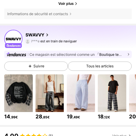
Voir plus
Informations de sécurité et contacts
332K Suiveurs
4,81
SWAVVY
l***e
est en train de naviguer
332K Suiveurs
4,81
332K Suiveurs
4,81
Ce magasin est sélectionné comme un
「Boutique tendance」
332K Suiveurs
4,81
Suivre
Tous les articles
332K Suiveurs
4,81
332K Suiveurs
4,81
332K Suiveurs
4,81
332K Suiveurs
4,81
332K Suiveurs
4,81
14
28
19
18
2
,99€
,85€
,49€
,12€
332K Suiveurs
4,81
332K Suiveurs
4,81
4,00
(1)
Voir plus