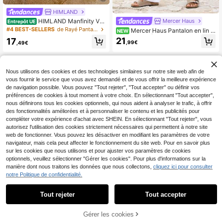
HIMLAND
Mercer Haus
HIMLAND Manfinity VC
Entrepôt UE
AY Pantalon décontracté pour hom
#4 BEST-SELLERS
de Rayé Pantalons pour hommes
Mercer Haus Pantalon en lin p
NEW
mes à imprimé rayé avec poches, p
our hommes | Style américain Print
21
17
antalon texturé à rayures fines, ess
,99€
,49€
emps/Été Pantalon long en lin à taill
entiels de la garde-robe d'été, cade
e inclinée | Coupe droite, confortabl
aux de vacances décontractés pour
e et polyvalent | Conception de la t
la fête des pères, football
aille adaptée à différents types de
morphologie | Convient pour les dé
Nous utilisons des cookies et des technologies similaires sur notre site web afin de
placements, les vacances, les activ
vous fournir le service que vous avez demandé et de vous offrir la meilleure expérience
ités de fitness au Printemps/Été | Re
de navigation possible. Vous pouvez "Tout rejeter", "Tout accepter" ou définir vos
spirant, pas étouffant
préférences de cookies à tout moment à votre choix. En sélectionnant "Tout accepter",
nous définirons tous les cookies optionnels, qui nous aident à analyser le trafic, à offrir
des fonctionnalités améliorées et à personnaliser le contenu et les publicités pour
compléter votre expérience d'achat avec SHEIN. En sélectionnant "Tout rejeter", vous
autorisez l'utilisation des cookies strictement nécessaires qui permettent à notre site
web de fonctionner. Vous pouvez les désactiver en modifiant les paramètres de votre
navigateur, mais cela peut affecter le fonctionnement du site web. Pour en savoir plus
sur les cookies que nous utilisons et pour ajuster vos paramètres de cookies
optionnels, veuillez sélectionner "Gérer les cookies". Pour plus d'informations sur la
manière dont nous traitons les données que nous collectons,
cliquez ici pour consulter
notre Politique de confidentialité.
9
Tout rejeter
Tout accepter
Manfinity Homme 2 pièc
Entrepôt UE
VENTUSAIL
es Pantalon de jogging casual pour
#2 BEST-SELLERS
de Multicolore Pantalons pour hommes
Gérer les cookies
VENTUSAIL Pantalon dé
AJOUTER AU PANIER
Entrepôt UE
hommes avec taille à cordon et poc
(1000+)
contracté 3/4 pour hommes à taille