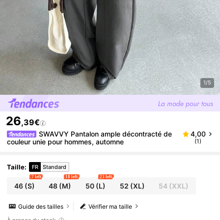
1/5
26
,39€
SWAVVY Pantalon ample décontracté de
4,00
couleur unie pour hommes, automne
(1)
Taille
:
FR
Standard
7 left
18 left
23 left
46
(S)
48
(M)
50
(L)
52
(XL)
54
(XXL)
Guide des tailles
Vérifier ma taille