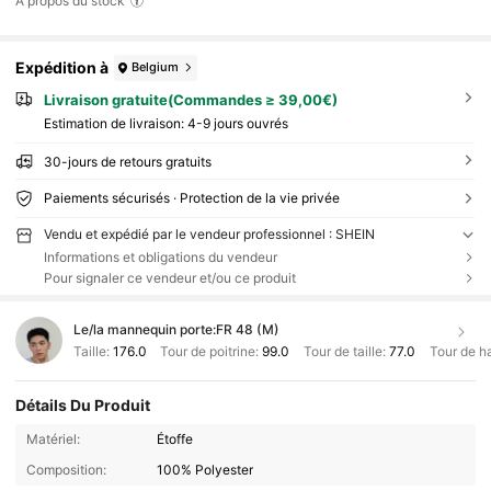
À propos du stock
Expédition à
Belgium
Livraison gratuite(Commandes ≥ 39,00€)
Estimation de livraison:
4-9 jours ouvrés
30-jours de retours gratuits
Paiements sécurisés · Protection de la vie privée
Vendu et expédié par le vendeur professionnel : SHEIN
Informations et obligations du vendeur
Pour signaler ce vendeur et/ou ce produit
Le/la mannequin porte:
FR 48 (M)
Taille:
176.0
Tour de poitrine:
99.0
Tour de taille:
77.0
Tour de h
Détails Du Produit
Matériel:
Étoffe
Composition:
100% Polyester