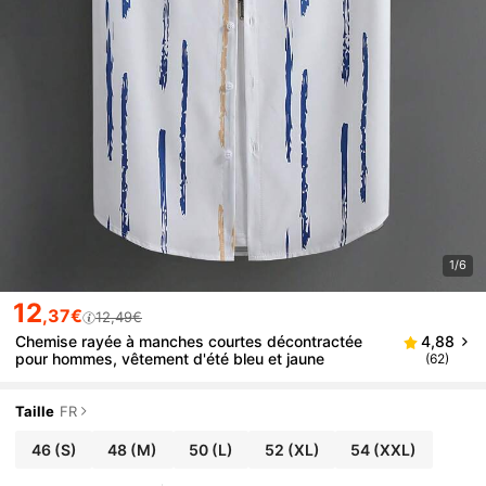
1/6
12
,37€
12,49€
Chemise rayée à manches courtes décontractée
4,88
pour hommes, vêtement d'été bleu et jaune
(62)
Taille
FR
46
(S)
48
(M)
50
(L)
52
(XL)
54
(XXL)