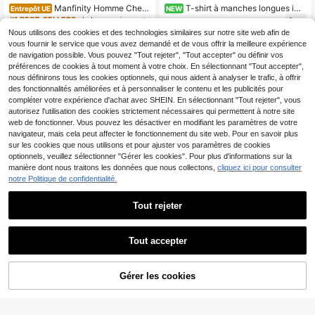
Manfinity Homme Chem
T-shirt à manches longues imp
Entrepôt UE
NEW
ise décontractée à manches courte
rimé de rue pour hommes | Convien
#1 BEST-SELLERS
de Impression aléatoire Chemises pour hommes
9
Dès
,09€
s pour homme, imprimé simple
t pour le port en automne/hiver | Co
Nous utilisons des cookies et des technologies similaires sur notre site web afin de
13
nfortable et respirant | À la pointe d
,49€
vous fournir le service que vous avez demandé et de vous offrir la meilleure expérience
e la mode
de navigation possible. Vous pouvez "Tout rejeter", "Tout accepter" ou définir vos
préférences de cookies à tout moment à votre choix. En sélectionnant "Tout accepter",
nous définirons tous les cookies optionnels, qui nous aident à analyser le trafic, à offrir
des fonctionnalités améliorées et à personnaliser le contenu et les publicités pour
compléter votre expérience d'achat avec SHEIN. En sélectionnant "Tout rejeter", vous
autorisez l'utilisation des cookies strictement nécessaires qui permettent à notre site
web de fonctionner. Vous pouvez les désactiver en modifiant les paramètres de votre
navigateur, mais cela peut affecter le fonctionnement du site web. Pour en savoir plus
sur les cookies que nous utilisons et pour ajuster vos paramètres de cookies
optionnels, veuillez sélectionner "Gérer les cookies". Pour plus d'informations sur la
manière dont nous traitons les données que nous collectons,
cliquez ici pour consulter
notre Politique de confidentialité.
Tout rejeter
Tout accepter
Chemise ample à manches courtes
pour hommes avec imprimé dégrad
13
Manfinity Homme Chem
Entrepôt UE
,07€
é de feuilles de plantes hawaïennes
Gérer les cookies
AJOUTER AU PANIER
ise rayée pour homme sans Tee-shi
12
,99€
rt, à boutons et manches courtes, m
otif graphique de rayures pour vaca
nces décontractées