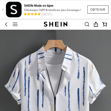
SHEIN-Mode en ligne
×
OBTENIR
Téléchargez l'APP & bénéficiez plus d'avantages !
(18,717)