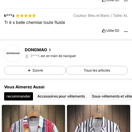
k***z
Couleur: Bleu et Blanc / Taille: XL
Tr
è
s
belle
chemise
toute
fluide
Utile
(0)
2.5K Suiveurs
4,85
DONGMAO
3***5
est en train de naviguer
2.5K Suiveurs
4,85
Suivre
Tous les articles
Vous Aimerez Aussi
recommander
Accessoires pour vêtements
Sous-vêtements et vêt