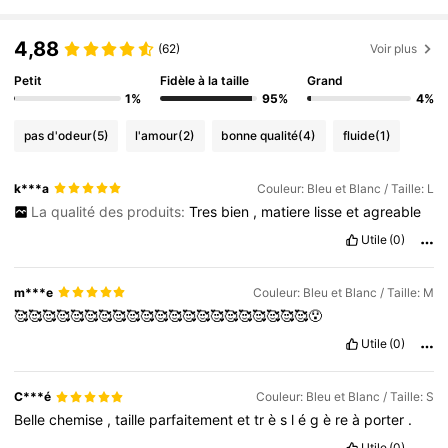
4,88
(62)
Voir plus
Petit
Fidèle à la taille
Grand
1%
95%
4%
pas d'odeur
(5)
l'amour
(2)
bonne qualité
(4)
fluide
(1)
k***a
Couleur: Bleu et Blanc / Taille: L
La qualité des produits:
Tres
bien
,
matiere
lisse
et
agreable
Utile
(0)
m***e
Couleur: Bleu et Blanc / Taille: M
🥰🥰🥰🥰🥰🥰🥰🥰🥰🥰🥰🥰🥰🥰🥰🥰🥰🥰🥰🥰🥰😯
Utile
(0)
C***é
Couleur: Bleu et Blanc / Taille: S
Belle
chemise
,
taille
parfaitement
et
tr
è
s
l
é
g
è
re
à
porter
.
Utile
(0)