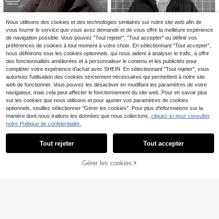
mes, pour les sorties, automne-hive
r
Nous utilisons des cookies et des technologies similaires sur notre site web afin de
vous fournir le service que vous avez demandé et de vous offrir la meilleure expérience
de navigation possible. Vous pouvez "Tout rejeter", "Tout accepter" ou définir vos
préférences de cookies à tout moment à votre choix. En sélectionnant "Tout accepter",
nous définirons tous les cookies optionnels, qui nous aident à analyser le trafic, à offrir
des fonctionnalités améliorées et à personnaliser le contenu et les publicités pour
compléter votre expérience d'achat avec SHEIN. En sélectionnant "Tout rejeter", vous
autorisez l'utilisation des cookies strictement nécessaires qui permettent à notre site
web de fonctionner. Vous pouvez les désactiver en modifiant les paramètres de votre
Économiser 0,04€
navigateur, mais cela peut affecter le fonctionnement du site web. Pour en savoir plus
8
sur les cookies que nous utilisons et pour ajuster vos paramètres de cookies
EURMUSE
optionnels, veuillez sélectionner "Gérer les cookies". Pour plus d'informations sur la
Manfinity EMRG
EURMUSE Manteau re
Entrepôt UE
manière dont nous traitons les données que nous collectons,
cliquez ici pour consulter
mbourré à capuche en fourrure rég
Manfinity EMRG Mante
20
Entrepôt UE
notre Politique de confidentialité.
,61€
20,65€
ulière décontractée pour hommes
Afficher les articles similaires en stock
Voir tout
au d'hiver à col montant de couleur
21 restant
Veste légère pour hommes, conven
unie pour hommes, manteau d'hiver
ant pour la pêche en plein air, les va
33
21
#1 BEST-SELLERS
de Blanc Vestes et manteaux pour hommes
chaud à manches longues
,74€
Tout rejeter
Tout accepter
Désolés, ce produit est épuisé.
cances, les voyages, la plage, les v
16
êtements de sport pour couple, l'été
EGENSIO
,63€
EGENSIO Veste décontr
Gérer les cookies
Entrepôt UE
EN RUPTURE DE STOCK
actée à col montant et zip, polyvale
14
,37€
nte pour le port quotidien, manches
longues pour homme