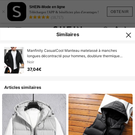
SHEIN-Mode en ligne
×
OBTENIR
Téléchargez l'APP & bénéficiez plus d'avantages !
(18,717)
Similaires
Manfinity CasualCool Manteau matelassé à manches
longues décontracté pour hommes, doublure thermique
chaude, multi-poches, manteau matelassé à capuche zippée
Noir
de couleur unie, vêtement de rue pour usage quotidien
37,04€
Articles similaires