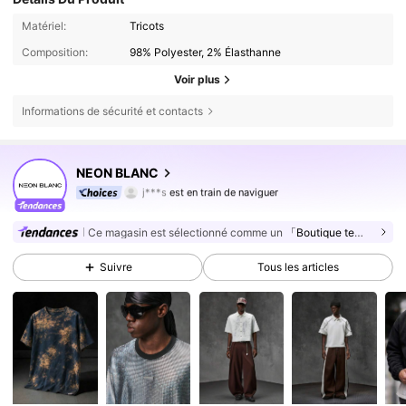
Matériel:
Tricots
Composition:
98% Polyester, 2% Élasthanne
Voir plus
Informations de sécurité et contacts
157K Suiveurs
4,79
NEON BLANC
j***s
est en train de naviguer
157K Suiveurs
4,79
157K Suiveurs
4,79
Ce magasin est sélectionné comme un
「Boutique tendance」
157K Suiveurs
4,79
Suivre
Tous les articles
157K Suiveurs
4,79
157K Suiveurs
4,79
157K Suiveurs
4,79
157K Suiveurs
4,79
157K Suiveurs
4,79