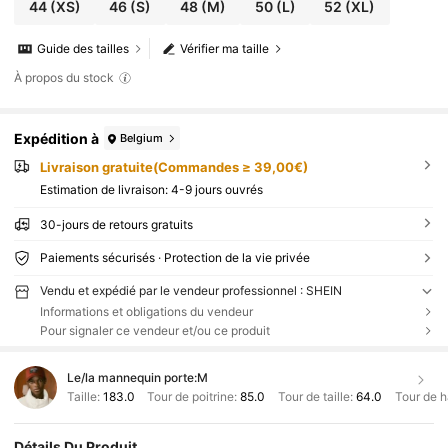
44
(XS)
46
(S)
48
(M)
50
(L)
52
(XL)
Guide des tailles
Vérifier ma taille
À propos du stock
Expédition à
Belgium
Livraison gratuite(Commandes ≥ 39,00€)
Estimation de livraison:
4-9 jours ouvrés
30-jours de retours gratuits
Paiements sécurisés · Protection de la vie privée
Vendu et expédié par le vendeur professionnel : SHEIN
Informations et obligations du vendeur
Pour signaler ce vendeur et/ou ce produit
Le/la mannequin porte:
M
Taille:
183.0
Tour de poitrine:
85.0
Tour de taille:
64.0
Tour de 
Détails Du Produit