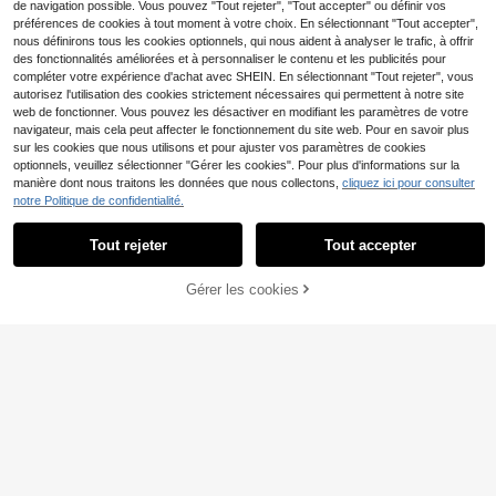
de navigation possible. Vous pouvez "Tout rejeter", "Tout accepter" ou définir vos
p décontracté pour hommes
préférences de cookies à tout moment à votre choix. En sélectionnant "Tout accepter",
nous définirons tous les cookies optionnels, qui nous aident à analyser le trafic, à offrir
des fonctionnalités améliorées et à personnaliser le contenu et les publicités pour
compléter votre expérience d'achat avec SHEIN. En sélectionnant "Tout rejeter", vous
autorisez l'utilisation des cookies strictement nécessaires qui permettent à notre site
web de fonctionner. Vous pouvez les désactiver en modifiant les paramètres de votre
navigateur, mais cela peut affecter le fonctionnement du site web. Pour en savoir plus
sur les cookies que nous utilisons et pour ajuster vos paramètres de cookies
4
optionnels, veuillez sélectionner "Gérer les cookies". Pour plus d'informations sur la
NEON BLANC
manière dont nous traitons les données que nous collectons,
cliquez ici pour consulter
Marque NEON BLANC - Nouveau p
notre Politique de confidentialité.
ull pour hommes - Tricot jacquard t
38 restant
exturé - Mode premium
19
Tout rejeter
Tout accepter
,82€
-30%
28,49€
MUSERO
Gérer les cookies
Musero Top transparent
AJOUTER AU PANIER
Entrepôt UE
à manches longues surdimensionné
#2 BEST-SELLERS
de Tissu Hauts en tricot pour hommes
es, épaules tombantes, tricot aéré. I
16
ndispensable pour le printemps et
Dès
,82€
l'été, parfait pour les vacances