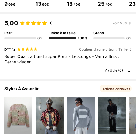
9
13
18
25
23
,99€
,99€
,49€
,49€
157K Suiveurs
4,79
157K Suiveurs
4,79
5,00
(1)
Voir plus
Petit
Fidèle à la taille
Grand
0%
100%
0%
D***z
Couleur: Jaune citron / Taille: S
Super
Qualit
ä
t
und
super
Preis
-
Leistungs
-
Verh
ä
ltnis
.
Gerne
wieder
.
Utile
(0)
Styles À Assortir
Articles connexes