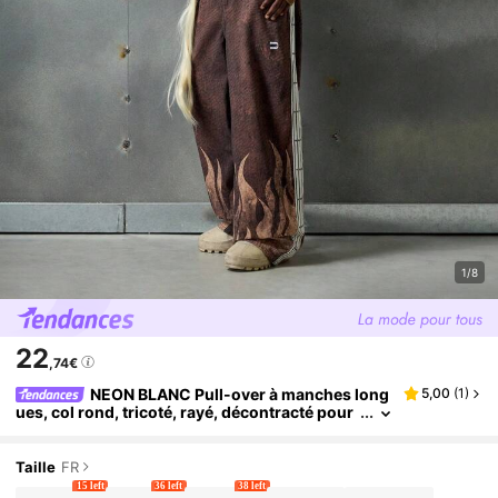
1/8
22
,74€
NEON BLANC Pull-over à manches long
5,00
(
1
)
ues, col rond, tricoté, rayé, décontracté pour
l'automne et l'hiver
Taille
FR
15 left
36 left
38 left