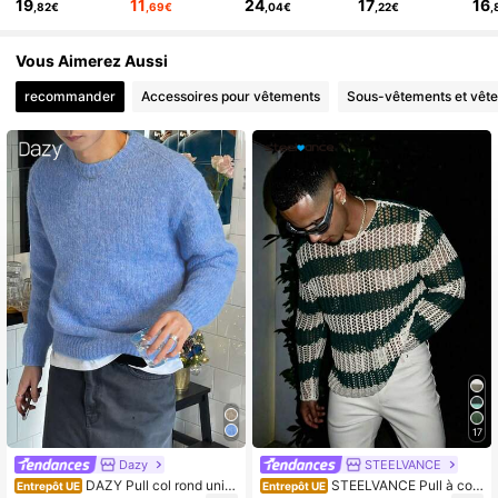
19
11
24
17
16
,82€
,69€
,04€
,22€
,
Vous Aimerez Aussi
recommander
Accessoires pour vêtements
Sous-vêtements et vêt
17
Dazy
STEELVANCE
DAZY Pull col rond unic
STEELVANCE Pull à col r
Entrepôt UE
Entrepôt UE