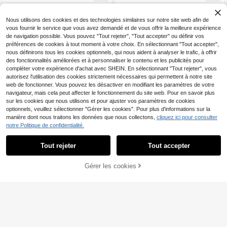
s assorti pour couple, style de rue, p
pour un usage quotidien
rintemps/automne
Nous utilisons des cookies et des technologies similaires sur notre site web afin de
vous fournir le service que vous avez demandé et de vous offrir la meilleure expérience
de navigation possible. Vous pouvez "Tout rejeter", "Tout accepter" ou définir vos
préférences de cookies à tout moment à votre choix. En sélectionnant "Tout accepter",
nous définirons tous les cookies optionnels, qui nous aident à analyser le trafic, à offrir
des fonctionnalités améliorées et à personnaliser le contenu et les publicités pour
compléter votre expérience d'achat avec SHEIN. En sélectionnant "Tout rejeter", vous
autorisez l'utilisation des cookies strictement nécessaires qui permettent à notre site
web de fonctionner. Vous pouvez les désactiver en modifiant les paramètres de votre
navigateur, mais cela peut affecter le fonctionnement du site web. Pour en savoir plus
sur les cookies que nous utilisons et pour ajuster vos paramètres de cookies
optionnels, veuillez sélectionner "Gérer les cookies". Pour plus d'informations sur la
manière dont nous traitons les données que nous collectons,
cliquez ici pour consulter
notre Politique de confidentialité.
Tout rejeter
Tout accepter
16
14
ROMWE MEN
ROMWE MEN
Gérer les cookies
AJOUTER AU PANIER
ROMWE MEN Street Life T-shirt à m
ROMWE MEN Street Life 2026 T-sh
12
13
anches longues décontracté et poly
irt à col rond graphique décontracté
,74€
,59€
valent pour hommes, col rond, impri
pour hommes, printemps/été, convi
mé lettres, pour usage quotidien et
ent pour un port quotidien
voyage