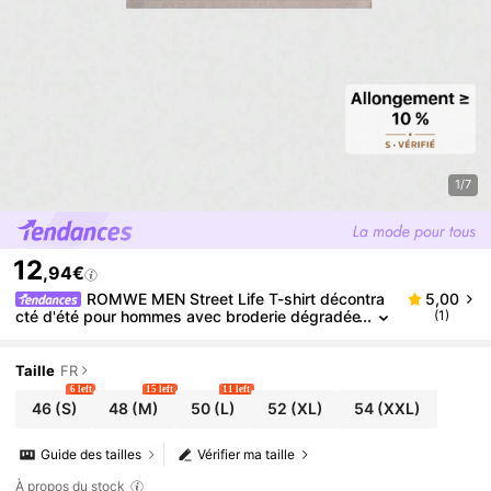
1/7
12
,94€
ROMWE MEN Street Life T-shirt décontra
5,00
cté d'été pour hommes avec broderie dégradée
(1)
et imprimé cheval
Taille
FR
6 left
15 left
11 left
46
(S)
48
(M)
50
(L)
52
(XL)
54
(XXL)
Guide des tailles
Vérifier ma taille
À propos du stock