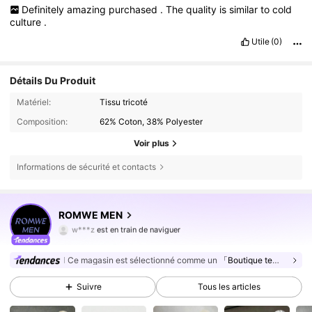
Definitely
amazing
purchased
.
The
quality
is
similar
to
cold
culture
.
Utile
(0)
Détails Du Produit
Matériel:
Tissu tricoté
Composition:
62% Coton, 38% Polyester
Voir plus
Informations de sécurité et contacts
ROMWE MEN
666K Suiveurs
4,81
w***z
est en train de naviguer
666K Suiveurs
4,81
Ce magasin est sélectionné comme un
「Boutique tendance」
666K Suiveurs
4,81
Suivre
Tous les articles
666K Suiveurs
4,81
666K Suiveurs
4,81