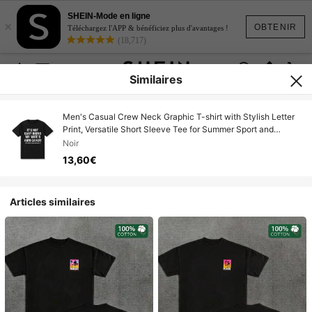
SHEIN-Mode en ligne
×
OBTENIR
Téléchargez l'APP & bénéficiez plus d'avantages !
(18,717)
Similaires
Men's Casual Crew Neck Graphic T-shirt with Stylish Letter
Print, Versatile Short Sleeve Tee for Summer Sport and
Casual Wear, Summer Fashion Pattern
Noir
13,60€
Articles similaires