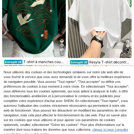
4
Économiser 0,10€
HIMLAND
7
HIMLAND Débardeur aj
Entrepôt UE
12
5
usté tricoté pour hommes avec impr
(1000+)
HIMLAND
imé d'arbre de cocotier, vacances,
9
T-shirt à manches court
HIMLAND Manfinity VC
Resyla T-shirt décontra
Entrepôt UE
Entrepôt UE
Entrepôt UE
cadeaux pour la fête des pères, foot
,89€
-1%
9,99€
es Zrgoth pour hommes, décontract
AY Chemise décontractée à manch
cté pour homme à manches courte
#1 BEST-SELLERS
de Vert foncé T-shirts pour hommes
#1 BEST-SELLERS
de Entaillé Chemises pour hommes
ball
#2 BEST-SELLERS
de Élasthanne T-shirts pour hommes
é, polyvalent, minimaliste, imprimé
es courtes de couleur unie pour ho
s et couleur unie simple
Nous utilisons des cookies et des technologies similaires sur notre site web afin de
9
15
9
grue japonaise, streetwear
mmes, été, Top de plage en lin blan
Dès
,49€
Dès
,99€
,40€
vous fournir le service que vous avez demandé et de vous offrir la meilleure expérience
c pour hommes, chemise Henley à
de navigation possible. Vous pouvez "Tout rejeter", "Tout accepter" ou définir vos
col V décontractée à manches cour
préférences de cookies à tout moment à votre choix. En sélectionnant "Tout accepter",
tes, blouse de style hippie bohème
coupe ample, vêtements de yoga lé
nous définirons tous les cookies optionnels, qui nous aident à analyser le trafic, à offrir
gers et respirants pour hommes, t-s
des fonctionnalités améliorées et à personnaliser le contenu et les publicités pour
hirt à col grand-père de couleur uni
compléter votre expérience d'achat avec SHEIN. En sélectionnant "Tout rejeter", vous
e, vêtements de détente doux et co
autorisez l'utilisation des cookies strictement nécessaires qui permettent à notre site
nfortables pour hommes, t-shirt à p
web de fonctionner. Vous pouvez les désactiver en modifiant les paramètres de votre
atte de boutonnage rétro, t-shirt à c
navigateur, mais cela peut affecter le fonctionnement du site web. Pour en savoir plus
ol V d'aspect lin respirant pour hom
sur les cookies que nous utilisons et pour ajuster vos paramètres de cookies
mes - la chemise blanche parfaite,
chemises pour hommes col V chemi
optionnels, veuillez sélectionner "Gérer les cookies". Pour plus d'informations sur la
se pour hommes chemise habillée c
manière dont nous traitons les données que nous collectons,
cliquez ici pour consulter
ol demi-boutonnage manches court