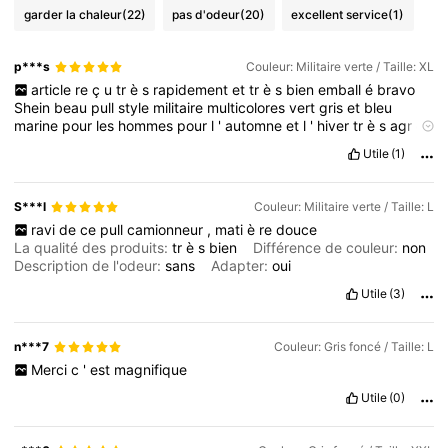
garder la chaleur
(22)
pas d'odeur
(20)
excellent service
(1)
p***s
Couleur: Militaire verte / Taille: XL
article
re
ç
u
tr
è
s
rapidement
et
tr
è
s
bien
emball
é
bravo
Shein
beau
pull
style
militaire
multicolores
vert
gris
et
bleu
marine
pour
les
hommes
pour
l
'
automne
et
l
'
hiver
tr
è
s
agr
é
able
à
porter
je
recommande
vivement
bravo
Shein
n
'
h
é
sitez
Utile
(1)
pas
les
filles
pas
cher
en
plus
n
'
h
é
sitez
pas
foncez
les
filles
je
recommande
vivement
bravo
Shein
S***l
Couleur: Militaire verte / Taille: L
ravi
de
ce
pull
camionneur
,
mati
è
re
douce
La qualité des produits:
tr
è
s
bien
Différence de couleur:
non
Description de l'odeur:
sans
Adapter:
oui
Utile
(3)
n***7
Couleur: Gris foncé / Taille: L
Merci
c
'
est
magnifique
Utile
(0)