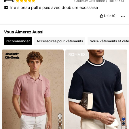
n***0
Couleur: Gris foncé / Taille: XXL
Tr
è
s
beau
pull
é
pais
avec
doublure
ecossaise
Utile
(0)
Vous Aimerez Aussi
recommander
Accessoires pour vêtements
Sous-vêtements et vêt
22