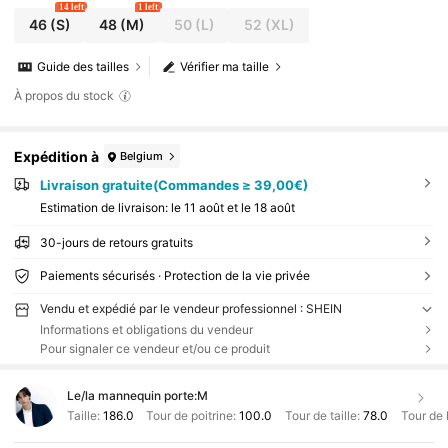
14 left
1 left
46
(S)
48
(M)
50
(L)
52
(XL)
Guide des tailles
Vérifier ma taille
À propos du stock
Expédition à
Belgium
Livraison gratuite(Commandes ≥ 39,00€)
Estimation de livraison:
le 11 août et le 18 août
30-jours de retours gratuits
Paiements sécurisés · Protection de la vie privée
Vendu et expédié par le vendeur professionnel : SHEIN
Informations et obligations du vendeur
Pour signaler ce vendeur et/ou ce produit
Le/la mannequin porte:
M
Taille:
186.0
Tour de poitrine:
100.0
Tour de taille:
78.0
Tour de