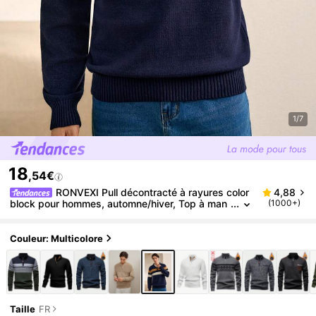
1/7
18
,54€
RONVEXI Pull décontracté à rayures color
4,88
block pour hommes, automne/hiver, Top à man
(1000+)
ches longues
Couleur: Multicolore
Taille
FR