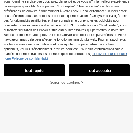
vous fournir le service que vous avez demandé et de vous offrir la meilleure expérience
de navigation possible. Vous pouvez "Tout rejeter", "Tout accepter" ou définir vos
préférences de cookies à tout moment à votre choix. En sélectionnant "Tout accepter",
nous définirons tous les cookies optionnels, qui nous aident à analyser le trafic, à offrir
des fonctionnalités améliorées et à personnaliser le contenu et les publicités pour
compléter votre expérience d'achat avec SHEIN. En sélectionnant "Tout rejeter", vous
autorisez l'utilisation des cookies strictement nécessaires qui permettent à notre site
web de fonctionner. Vous pouvez les désactiver en modifiant les paramètres de votre
navigateur, mais cela peut affecter le fonctionnement du site web. Pour en savoir plus
sur les cookies que nous utilisons et pour ajuster vos paramètres de cookies
optionnels, veuillez sélectionner "Gérer les cookies". Pour plus d'informations sur la
manière dont nous traitons les données que nous collectons,
cliquez ici pour consulter
9
notre Politique de confidentialité.
SHEIN Cottnline Tricot d
Entrepôt UE
Économiser 0,14€
écontracté à col rond et manches lo
Tout rejeter
Tout accepter
14
,49€
ngues, couleur unie pour homme, a
EURMUSE
utomne et hiver
Gérer les cookies
EURMUSE pull pour hom
AJOUTER AU PANIER
Entrepôt UE
mes, pull tricoté de couleur unie av
#3 BEST-SELLERS
de Acrylique Pulls pour hommes
ec doublure thermique, automne/hi
11
ver
,24€
-1%
11,38€