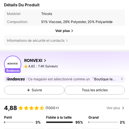
Détails Du Produit
Matériel:
Tricots
Composition:
51% Viscose, 29% Polyester, 20% Polyamide
Voir plus
Informations de sécurité et contacts
7.4K Suiveurs
4,82
RONVEXI
7.4K Suiveurs
4,82
a***1
est en train de naviguer
7.4K Suiveurs
4,82
Ce magasin est sélectionné comme un
「Boutique tendance」
7.4K Suiveurs
4,82
Suivre
Tous les articles
7.4K Suiveurs
4,82
4,88
(1000+)
Voir plus
Petit
Fidèle à la taille
Grand
3%
95%
2%