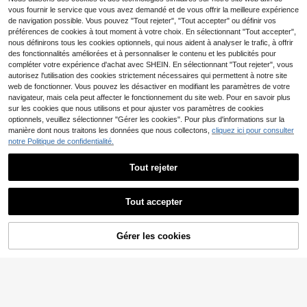
14
,90€
-3%
15,49€
vous fournir le service que vous avez demandé et de vous offrir la meilleure expérience
de navigation possible. Vous pouvez "Tout rejeter", "Tout accepter" ou définir vos
préférences de cookies à tout moment à votre choix. En sélectionnant "Tout accepter",
nous définirons tous les cookies optionnels, qui nous aident à analyser le trafic, à offrir
des fonctionnalités améliorées et à personnaliser le contenu et les publicités pour
compléter votre expérience d'achat avec SHEIN. En sélectionnant "Tout rejeter", vous
autorisez l'utilisation des cookies strictement nécessaires qui permettent à notre site
web de fonctionner. Vous pouvez les désactiver en modifiant les paramètres de votre
navigateur, mais cela peut affecter le fonctionnement du site web. Pour en savoir plus
6
sur les cookies que nous utilisons et pour ajuster vos paramètres de cookies
optionnels, veuillez sélectionner "Gérer les cookies". Pour plus d'informations sur la
GLESTORE Flagship Store
manière dont nous traitons les données que nous collectons,
cliquez ici pour consulter
glestore Chemise Henley à col Mao pour hommes, style rétro vintage avec motif pièce de monnaie, manches retroussables, couleur unie. Légère et respirante, 100% coton, décontractée, convient pour toutes les saisons y compris l'été
notre Politique de confidentialité.
14
,40€
Tout rejeter
T-shirts à manches courtes pour hommes, collection été 2025-2026, nouveau motif. T-shirt vintage Florida State Gators blanc, toutes tailles disponibles. T-shirt rétro confortable en coton, coupe ample, style streetwear, collection 2025 (L91).
5
Tout accepter
Dès
,99€
-14%
6,99€
Gérer les cookies
CRAQUEZ DES MAINTENANT
AJOUTER AU PANIER