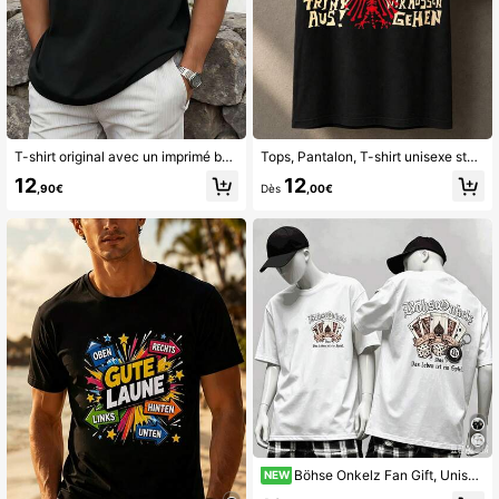
T-shirt original avec un imprimé berger allemand. Tissu de qualité, coupe confortable, respirant, style décontracté et imprimé saisissant.
Tops, Pantalon, T-shirt unisexe style punk de tournée avec lettrage de groupe gothique Cream, aigle rouge et slogan allemand audacieux.
12
12
,90€
Dès
,00€
Böhse Onkelz Fan Gift, Unisex Harajuku Style Loose Neutral Short Sleeve Streetwear, High Quality Comfortable Couple T-shirt
NEW