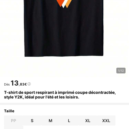
1/12
13
,83€
Dès
T-shirt de sport respirant à imprimé coupe décontractée,
style Y2K, idéal pour l'été et les loisirs.
Taille
PP
S
M
L
XL
XXL