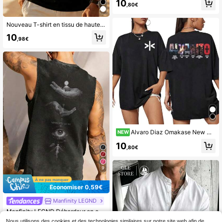
10
,80€
Nouveau T-shirt en tissu de haute qualité pour homme, Mallorca Apres Ski, T-shirt décontracté d'été pour homme - Haut et bas pour une bonne humeur
10
,98€
Alvaro Diaz Omakase New Album Tour Cover T-shirts Men Women Retro Classic High Street T Shirt Casual Cotton Short Sleeve T-shirt
NEW
10
,80€
9
Économiser 0,59€
Manfinity LEGND
Manfinity LEGND Débardeur en coton style gothique minimaliste pour jeunes hommes, coupe courte, design usé, artisanat minimaliste avec croix embossée, qualité de tissu texturé, , convient pour la mode de rue, le décontracté quotidien, les rassemblements décontractés, les activités de plein air, cadeau de vacances
Nous utilisons des cookies et des technologies similaires sur notre site web afin de