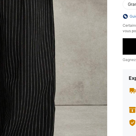
Gra
Gui
​Certain
vous po
Gagnez
Exp