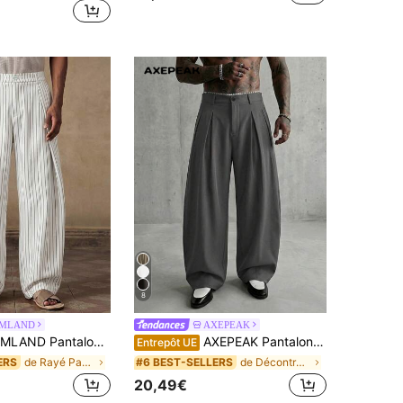
8
IMLAND
AXEPEAK
e taille haute jambes larges avec plis devant. Pantalon d'été coupe ample pour vacances à la plage, resort et tenue décontractée. Léger & respirant, football
AXEPEAK Pantalon ample de couleur unie pour hommes
Entrepôt UE
de Rayé Pantalons pour hommes
de Décontracté - Style minimaliste Pantalons pour
ERS
#6 BEST-SELLERS
20,49€