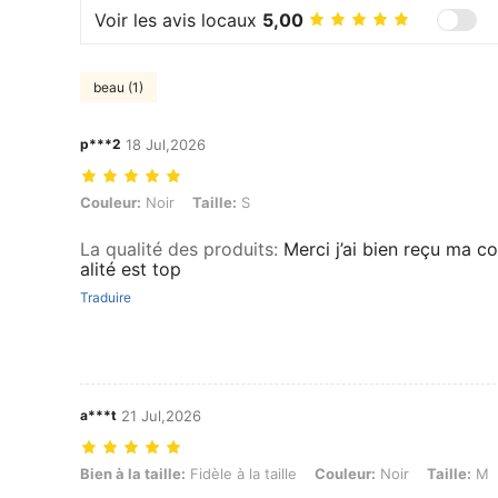
Voir les avis locaux
5,00
beau (1)
p***2
18 Jul,2026
Couleur: Noir, Taille: S
Couleur:
Noir
Taille:
S
La qualité des produits
:
Merci j’ai bien reçu ma 
alité est top
Traduire
a***t
21 Jul,2026
Bien à la taille: Fidèle à la taille, Couleur: Noir, Taille: M
Bien à la taille:
Fidèle à la taille
Couleur:
Noir
Taille:
M