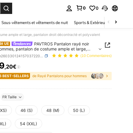
0
0
ouver. Press Enter to select.
Sous-vêtements et vêtements de nuit
Sports & Extérieur
Enfants
me ample et large, pantalon droit décontracté et polyvalent
PAVTROS Pantalon rayé noir
ôt UE
ommes, pantalon de costume ample et large,
on droit décontracté et polyvalent
SKU: sm260330124157037220369
(10 Commentaires)
9
,20€
ICE AND AVAILABILITY
6 BEST-SELLERS
de Rayé Pantalons pour hommes
FR Taille
(XS)
46 (S)
48 (M)
50 (L)
(XL)
54 (XXL)