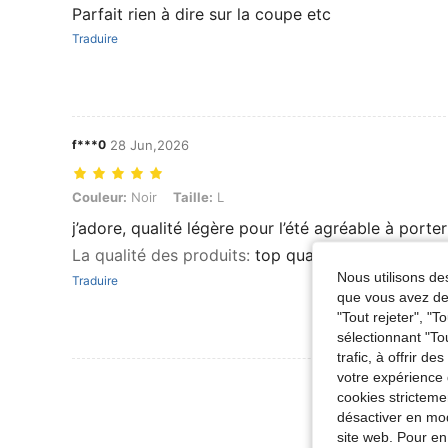
Parfait rien à dire sur la coupe etc
Traduire
f***0
28 Jun,2026
Couleur: Noir, Taille: L
Couleur:
Noir
Taille:
L
j’adore, qualité légère pour l’été agréable à porter
La qualité des produits
:
top qualité
Nous utilisons des
Traduire
que vous avez dem
"Tout rejeter", "
sélectionnant "To
trafic, à offrir d
votre expérience 
Voir Plus D
cookies stricteme
désactiver en mod
site web. Pour en