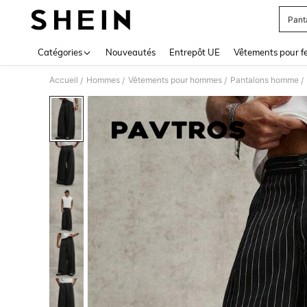
Pant
Use up 
Catégories
Nouveautés
Entrepôt UE
Vêtements pour 
Accueil
Hommes
Vêtements pour hommes
Pantalons homme
/
/
/
/