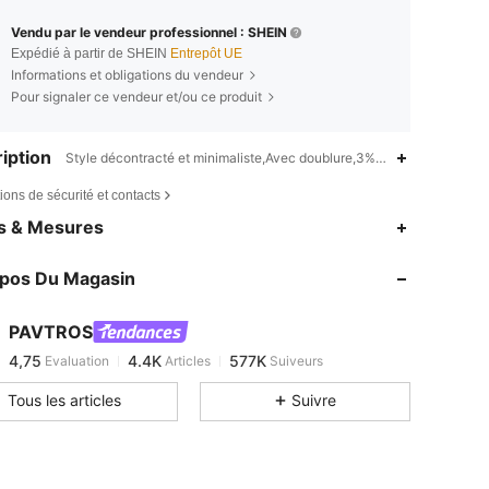
Vendu par le vendeur professionnel : SHEIN
Expédié à partir de SHEIN
Entrepôt UE
Informations et obligations du vendeur
Pour signaler ce vendeur et/ou ce produit
iption
Style décontracté et minimaliste,Avec doublure,3% Viscose,97% Poly
ions de sécurité et contacts
4,75
4.4K
577K
es & Mesures
4,75
4.4K
577K
opos Du Magasin
4,75
4.4K
577K
4,75
4.4K
577K
PAVTROS
4,75
4.4K
577K
Evaluation
Articles
Suiveurs
h***a
est en train de naviguer
4,75
4.4K
577K
Tous les articles
Suivre
4,75
4.4K
577K
4,75
4.4K
577K
4,75
4.4K
577K