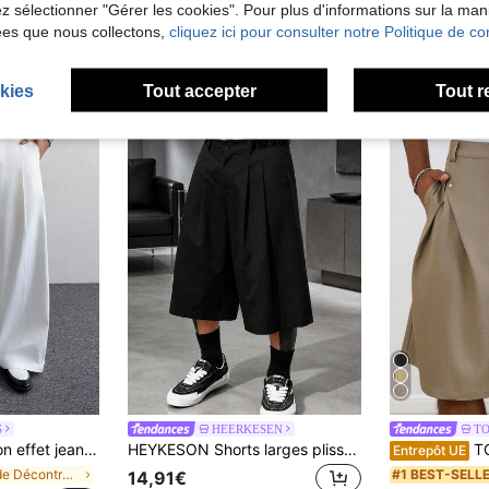
lez sélectionner "Gérer les cookies". Pour plus d'informations sur la ma
ées que nous collectons,
cliquez ici pour consulter notre Politique de con
kies
Tout accepter
Tout r
S
HEERKESEN
T
 rétro. Pantalon droit décontracté brodé pour hommes PAVTROS, noir, détail de broderie graphique, taille élastique, streetwear hip hop, coupe ample, style de rue Y2K, tenue d'été, design large de niche
HEYKESON Shorts larges plissés noirs pour hommes, shorts de style décontracté de rue avec bouton à la taille
TOKVUE Short ample plissé à rivets pour homme, ada
Entrepôt UE
de Décontracté - Style minimaliste Pantalons pour
#1 BEST-SELL
14,91€