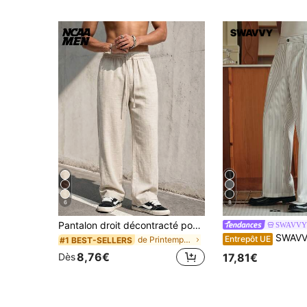
(500+)
6
8
Pantalon droit décontracté pour homme en faux lin de couleur unie, pantalon long polyvalent au style minimaliste pour le quotidien et les trajets, texture effet lin
SWAVVY
SWAVVY Pantalon habillé casu
Entrepôt UE
de Printemps/Été Pantalons pour hommes
#1 BEST-SELLERS
8,76€
17,81€
Dès