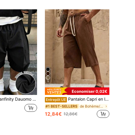
5
Économiser 0,02€
o Shorts décontractés pour hommes de couleur unie avec cordon de serrage à la taille et poches latérales, pour l'été
Pantalon Capri en lin pour hommes, doux et confortable, convient pour les vacances à la plage, les sorties décontractées, excellent cadeau pour les hommes
Entrepôt UE
de Bohème/Occidental - Style bohème Pantalons pour
#1 BEST-SELLERS
12,84€
12,86€