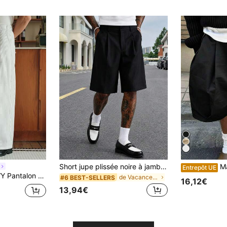
Short jupe plissée noire à jambes larges longueur genou pour hommes, short décontracté coupe ample, convient pour les looks de rue quotidiens d'été et les vacances à la plage
Manfinity Dauom
Entrepôt UE
al à plis plissés avec imprimé rayé pour hommes
de Vacances Shorts pour hommes
#6 BEST-SELLERS
16,12€
13,94€