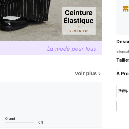
Descr
Informat
Taill
À Pr
Voir plus
Grand
0%