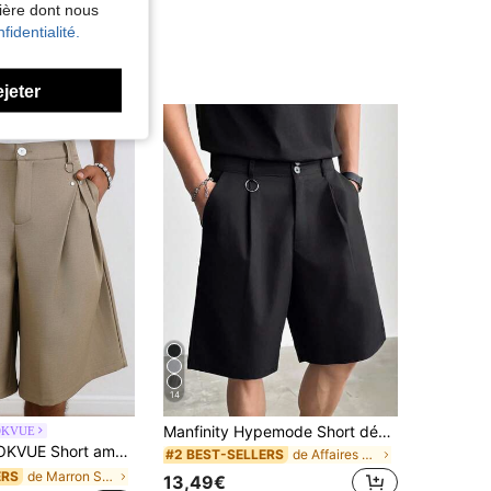
nière dont nous
fidentialité.
ejeter
14
Manfinity Hypemode Short décontracté ample pour hommes, short de bureau professionnel, cadeau pour un petit ami ou un mari, jambe large
OKVUE
pté au quotidien décontracté, aux sorties du week-end, aux réunions entre amis, aux voyages et autres activités sociales relaxantes. Ce short est un article polyvalent indispensable dans la garde-robe d'un homme et constitue un excellent cadeau pour les petits amis ou les maris.,Printemps à été,Été,Vacances,Vintage,Sorties,Fête,Festival,Cadeau pour mon petit ami Jambe large
de Affaires - Déplacements professionnels Shorts p
#2 BEST-SELLERS
de Marron Shorts pour hommes
ERS
13,49€