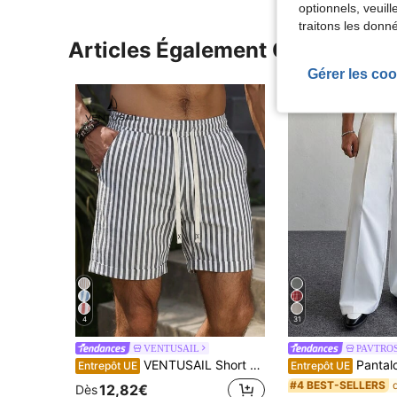
optionnels, veuil
traitons les donn
Articles Également Consultés
Gérer les coo
4
31
VENTUSAIL
PAVTRO
VENTUSAIL Short décontracté pour hommes à rayures verticales avec cordon de serrage à la taille et poches
Pantalon effet jean pour hommes, pantalon décontracté à imprimé fleurs de pêcher, pantalon polyvalent de mode américaine
Entrepôt UE
Entrepôt UE
#4 BEST-SELLERS
12,82€
Dès