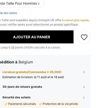
nde Taille Pour Hommes
de des tailles
s Taille sont expédiés depuis Entrepôt UE offre
livraison plus rapide
,
uvez vérifier après avoir sélectionné un produit spécifique.
AJOUTER AU PANIER
 jusqu'à
22
points SHEIN calculés à la caisse.
édition à
Belgium
Livraison gratuite(Commandes ≥ 39,00€)
Estimation de livraison:
le 11 août et le 18 août
30-jours de retours gratuits
Sécurité des achats
Paiements sécurisés
Protection de la vie privée