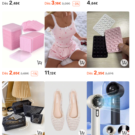
2
3
4
Dès
,48€
Dès
,16€
,64€
3,26€
-3%
2
11
2
Dès
,65€
,12€
Dès
,35€
2,68€
2,37€
-1%