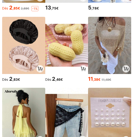
2
13
5
Dès
,85€
,75€
,78€
2,88€
-1%
2
2
11
Dès
,83€
Dès
,46€
,38€
11,49€