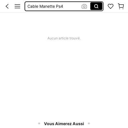
Cable Manette Ps4
Squishy
Maillot De Bain 2 Pieces
Manette Switch
Aucun article trouvé.
Vous Aimerez Aussi