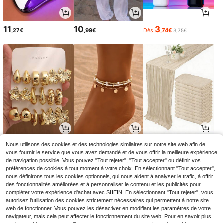
11
10
3
,27€
,99€
Dès
,74€
3,75€
3
3
2
Nous utilisons des cookies et des technologies similaires sur notre site web afin de
Dès
,60€
,64€
Dès
,78€
3,68€
-1%
vous fournir le service que vous avez demandé et de vous offrir la meilleure expérience
de navigation possible. Vous pouvez "Tout rejeter", "Tout accepter" ou définir vos
préférences de cookies à tout moment à votre choix. En sélectionnant "Tout accepter",
nous définirons tous les cookies optionnels, qui nous aident à analyser le trafic, à offrir
des fonctionnalités améliorées et à personnaliser le contenu et les publicités pour
compléter votre expérience d'achat avec SHEIN. En sélectionnant "Tout rejeter", vous
autorisez l'utilisation des cookies strictement nécessaires qui permettent à notre site
web de fonctionner. Vous pouvez les désactiver en modifiant les paramètres de votre
navigateur, mais cela peut affecter le fonctionnement du site web. Pour en savoir plus