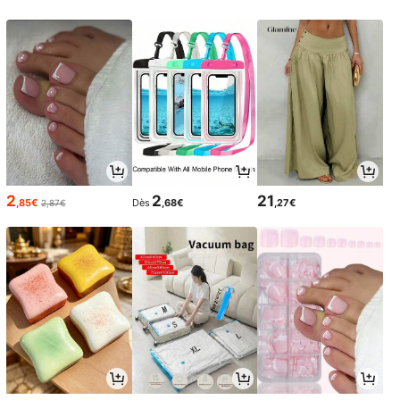
2
2
21
,85€
Dès
,68€
,27€
2,87€