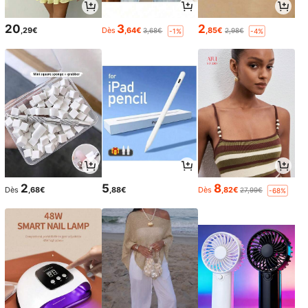
20
3
2
,29€
Dès
,64€
,85€
3,68€
2,98€
-1%
-4%
2
5
8
Dès
,68€
,88€
Dès
,82€
27,99€
-68%