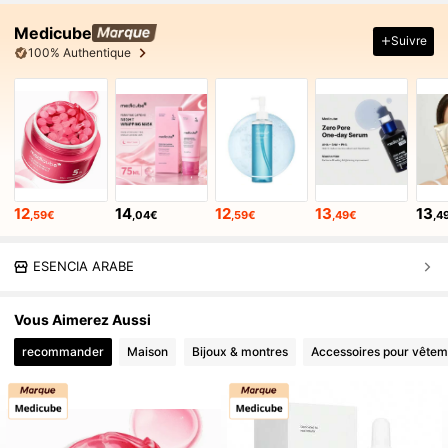
Medicube
Suivre
100% Authentique
12
14
12
13
13
,59€
,04€
,59€
,49€
,4
ESENCIA ARABE
Vous Aimerez Aussi
recommander
Maison
Bijoux & montres
Accessoires pour vêtem