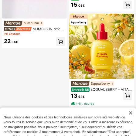
+ TXA 4% 30ml, Sérum éclaircissan
15
,08€
t pour le visage K-Beauty coréen, C
orrecteur de taches brunes, Traitem
ent pour un teint uniforme, Soin hyd
ratant et éclatant
numbuzin
NUMBUZIN N°2 R
OSE PDRN COLLAGÈNE 2X SÉRU
28 restant
M REPULPANT 30ML
22
,34€
Eqqualberry
EQQUALBERRY - VITAM
Entrepôt UE
IN ILLUMINATING SERUM 30ML
13
,94€
4-5 j. ouvrés
Nous utilisons des cookies et des technologies similaires sur notre site web afin de
vous fournir le service que vous avez demandé et de vous offrir la meilleure expérience
de navigation possible. Vous pouvez "Tout rejeter", "Tout accepter" ou définir vos
préférences de cookies à tout moment à votre choix. En sélectionnant "Tout accepter",