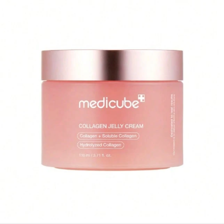
t la fin du » + date ; 2. Pour les produits dont la durée de conservation to
tale est > 30 mois : la date limite d’utilisation optimale (DLO) est indiqué
e par un symbole de pot ouvert + M, où M représente les mois. Remarqu
e : Les produits à usage unique, les produits non ouvrables et certains a
utres articles spécifiques sont exemptés du marquage DLO obligatoire.
Veuillez vous référer exclusivement aux indications imprimées sur l’emb
allage physique du produit ; cesser immédiatement l’utilisation en cas d
e détérioration.