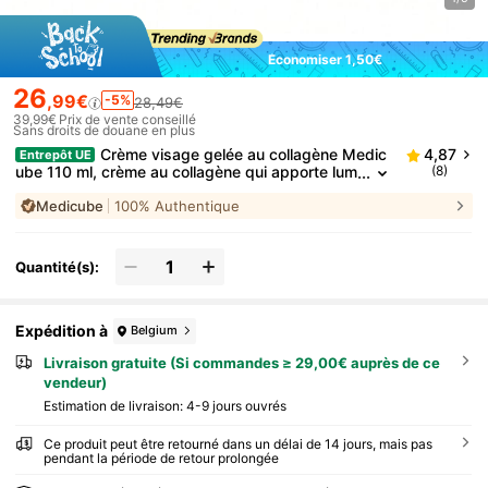
Économiser 1,50€
26
,99€
-5%
28,49€
39,99€
Prix de vente conseillé
Sans droits de douane en plus
Crème visage gelée au collagène Medic
4,87
Entrepôt UE
ube 110 ml, crème au collagène qui apporte lum
(8)
inosité et élasticité, vitamine B3 niacinamide, so
Medicube
100% Authentique
in coréen, nouveauté K-Beauty
Quantité(s):
Expédition à
Belgium
Livraison gratuite (Si commandes ≥ 29,00€ auprès de ce
vendeur)
Estimation de livraison:
4-9 jours ouvrés
Ce produit peut être retourné dans un délai de 14 jours, mais pas
pendant la période de retour prolongée