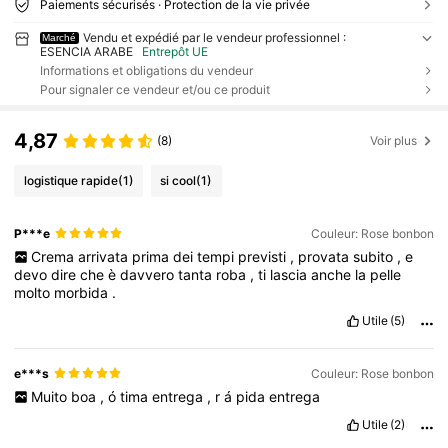
Paiements sécurisés · Protection de la vie privée
Vendu et expédié par le vendeur professionnel :
Marché
ESENCIA ARABE
Entrepôt UE
Informations et obligations du vendeur
Pour signaler ce vendeur et/ou ce produit
4,87
(8)
Voir plus
logistique rapide
(1)
si cool
(1)
P***e
Couleur: Rose bonbon
Crema
arrivata
prima
dei
tempi
previsti
,
provata
subito
,
e
devo
dire
che
è
davvero
tanta
roba
,
ti
lascia
anche
la
pelle
molto
morbida
.
Utile
(5)
e***s
Couleur: Rose bonbon
Muito
boa
,
ó
tima
entrega
,
r
á
pida
entrega
Utile
(2)