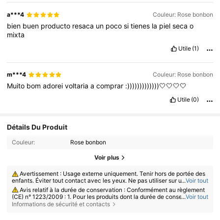
a***4
Couleur: Rose bonbon
bien
buen
producto
resaca
un
poco
si
tienes
la
piel
seca
o
mixta
Utile
(1)
m***4
Couleur: Rose bonbon
Muito
bom
adorei
voltaria
a
comprar
:)))))))))))))🤍🤍🤍🤍
Utile
(0)
Détails Du Produit
Couleur:
Rose bonbon
Voir plus
Avertissement : Usage externe uniquement. Tenir hors de portée des
enfants. Éviter tout contact avec les yeux. Ne pas utiliser sur une peau l
...
Voir tout
ésée ou irritée. Cesser l’utilisation en cas d’irritation.
Avis relatif à la durée de conservation : Conformément au règlement
(CE) n° 1223/2009 : 1. Pour les produits dont la durée de conservation to
...
Voir tout
tale est ≤ 30 mois : la date de péremption est indiquée par un symbole d
Informations de sécurité et contacts
e sablier ⌛ + date sur l’emballage, ou en français, par la mention « à con
sommer de préférence avant le » ou « à consommer de préférence avan