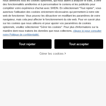
nous définirons tous les cookies optionnels, qui nous aident à analyser le trafic, à offrir
des fonctionnalités améliorées et à personnaliser le contenu et les publicités pour
compléter votre expérience d'achat avec SHEIN. En sélectionnant "Tout rejeter", vous
autorisez l'utilisation des cookies strictement nécessaires qui permettent à notre site
web de fonctionner. Vous pouvez les désactiver en modifiant les paramètres de votre
navigateur, mais cela peut affecter le fonctionnement du site web. Pour en savoir plus
sur les cookies que nous utilisons et pour ajuster vos paramètres de cookies
optionnels, veuillez sélectionner "Gérer les cookies". Pour plus d'informations sur la
manière dont nous traitons les données que nous collectons,
cliquez ici pour consulter
notre Politique de confidentialité.
Tout rejeter
Tout accepter
AJOUTER AU
Gérer les cookies
CRAQUEZ DES MAINTENANT
PANIER