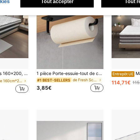
kies
Tout accepter
Tout r
sachés et Mousse à Mémoire de Forme, 8 Zones, Soutien Parfait, Ergonomique, Ép 28 cm
1 pièce Porte-essuie-tout de cuisine moderne - Distributeur de rouleau suspendu sous le meuble, support de rangement vertical gain de place, design de montage mural auto-adhésif, structure en plastique durable, accessoire de salle de bain, convient pour un usage commercial et résidentiel, essentiel pour les petits appartements, minimaliste
Matelas 140x190 cm, Ma
Entrepôt UE
de Fresh School Living Stockage de tissus
#1 BEST-SELLERS
de 160cm*200cm Meubles de chambre à coucher
114,71€
115
3,85€