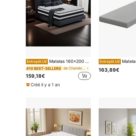
Matelas 160x200 Matelas de luxe 7 zones Matelas à ressorts Matelas grand confort avec couche de mousse - H3 Mi-ferme 26 cm de hauteur
Matelas pliant 200 x 90 cm, matelas pliabl
Entrepôt UE
Entrepôt UE
de Chambre à coucher Matelas
#10 BEST-SELLERS
163,89€
159,18€
Créé il y a 1 an