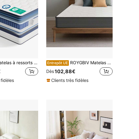
 ensachés ROYGBIV MT03 25 cm H3, matelas orthopédique 7 zones ergonomique pour soulager les maux de dos, housse respirante avec protection des bords
ROYGBIV Matelas à ressorts ensachés de 22 cm H3/H4 – Matelas 7 zones avec soutien ergonomique, housse respirante, soutien stable et certifié OEKO-TEX Standard 100
Entrepôt UE
€
102,88€
Dès
 fidèles
Clients très fidèles