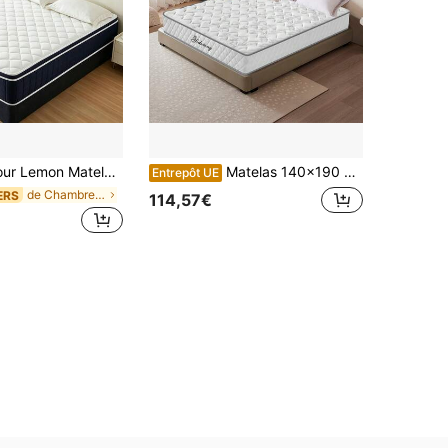
00, 140x200 et 180x200 cm d'épaisseur (25 cm). Matelas orthopédique à ressorts ensachés 7 zones avec mousse confort haute qualité. Niveau de fermeté H4/H5. Soulage le dos. Certifié Oeko-Tex. Idéal pour chambre d'enfant ou chambre d'amis. Certifié Oeko-Tex et CertiPUR.
Matelas 140x190 cm, Matelas à Ressorts Ensachés et à Mémoire de Forme, Épais 28 cm, Hybride matelas, Ergonomique 10 Zones de Confort, H3 Moyenne Ferme, Soutien Parfait, Respirant
Entrepôt UE
de Chambre à coucher Matelas
ERS
114,57€