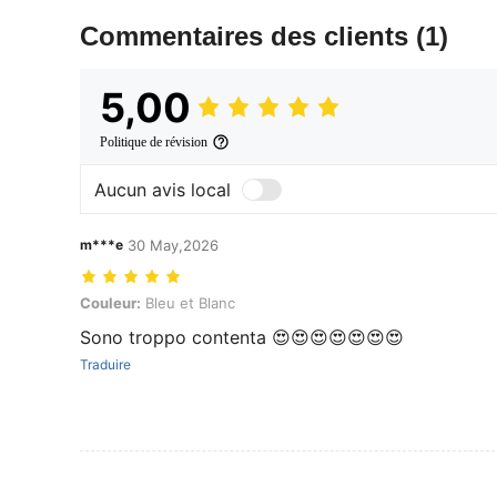
Commentaires des clients
(1)
5,00
Politique de révision
Aucun avis local
m***e
30 May,2026
Couleur: Bleu et Blanc
Couleur:
Bleu et Blanc
Sono troppo contenta 😍😍😍😍😍😍😍
Traduire