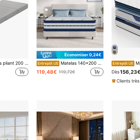
Économiser 0,24€
e de 15 cm, matelas de sol portable avec housse lavable, certifié Oeko-Tex
Matelas 140x200 cm, Epaisseur 30 cm, Matelas à Ressorts Ensachés, Mousse à Mémoire de Forme, Dureté Moyenne H3, Soutien 7 Zones, Respirant et Doux Pour la Peau
Matelas à ressorts
Entrepôt UE
Entrepôt UE
119,48€
156,23
119,72€
Dès
Clients très