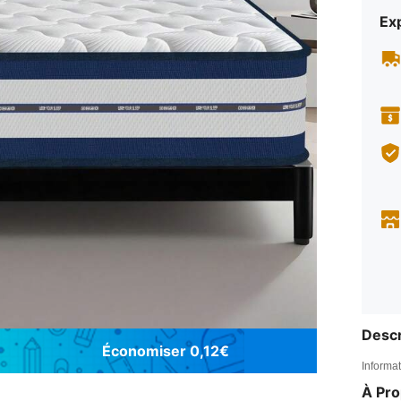
Exp
Descr
Économiser 0,12€
Informat
À Pr