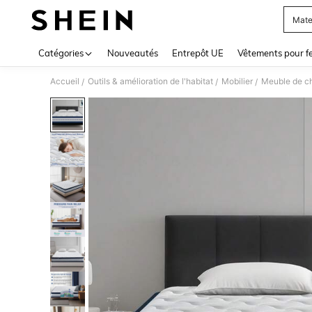
Mate
Use up 
Catégories
Nouveautés
Entrepôt UE
Vêtements pour 
Accueil
Outils & amélioration de l'habitat
Mobilier
Meuble de c
/
/
/