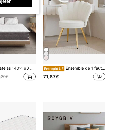
ejeter
telas à Ressorts Ensachés et à Mémoire de Forme, Épais 30 cm, 10 Zones Ergonomique, Certifié Oeko-Tex, Hypoallergénique, Respirant, Durable, Convient à Toutes les Saisons
Ensemble de 1 fauteuil en velours coque en velours doux en velours avec pieds en métal doré pour salon, chambre, coiffeuse
Entrepôt UE
71,67€
,20€