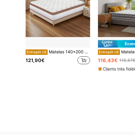
Écon
Matelas 140x200 cm, Matelas à Ressorts Ensachés Hauteur 25 cm, Matelas Orthopédique 7 Zones Avec Mousse Confort, Tissu à Surface Douce, Matelas Pour Adultes
Matelas Premium 140x190 (28 cm d'épaisseur) : mélange res
Entrepôt UE
Entrepôt UE
121,90€
116,43€
116,67
Clients très fidè