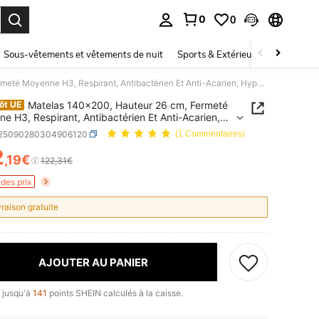
0
0
ouver. Press Enter to select.
Sous-vêtements et vêtements de nuit
Sports & Extérieur
Enfants
Matelas 140x200, Hauteur 26 cm, Fermeté Moyenne H3, Respirant, Antibactérien Et Anti-Acarien, Hypoallergénique
Matelas 140x200, Hauteur 26 cm, Fermeté
ôt UE
e H3, Respirant, Antibactérien Et Anti-Acarien,
lergénique
r25090280304906120
(1 Commentaires)
2
,19€
ICE AND AVAILABILITY
122,31€
des prix
vraison gratuite
AJOUTER AU PANIER
 jusqu'à
141
points SHEIN calculés à la caisse.