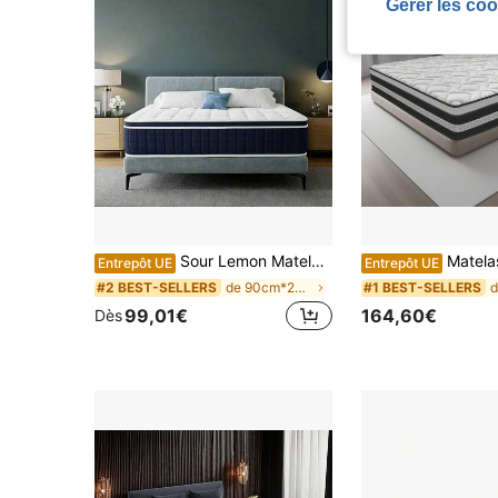
Gérer les coo
Sour Lemon Matelas 140x200 cm - Matelas à ressorts 25 cm | Respirant avec mousse à mémoire de forme | Antibactérien et anti-acariens | Prix abordable
Matelas 160x200, Matelas 2 Personnes, Ressorts En
Entrepôt UE
Entrepôt UE
de 90cm*200cm Meubles de chambre à coucher
#2 BEST-SELLERS
#1 BEST-SELLERS
99,01€
164,60€
Dès