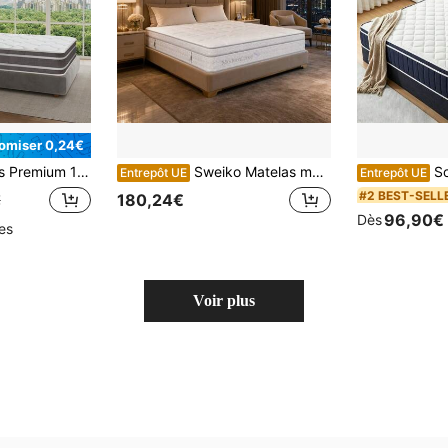
omiser 0,24€
sorts ensachés latex à mémoire de forme, ergonomique & maintien parfait pour un sommeil réparateur
Sweiko Matelas matelassé respirant mi-ferme de 140 x 200 cm, idéal pour les petits appartements, les chambres et les chambres d'amis, confortable et durable.
Sour Lemon Matelas Citron Vert 90x2
Entrepôt UE
Entrepôt UE
#2 BEST-SELL
180,24€
€
96,90€
Dès
les
Voir plus