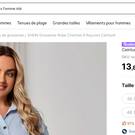
s Femme été
and down arrow keys to navigate search Dernière recherche and Rechercher et Tr
femmes
Tenues de plage
Grandes tailles
Vêtements pour hommes
 de grossesse
SHEIN Grossesse Robe Chemise À Rayures Ceinturé
/
Ceintu
SKU: s
13
,
PR
Taille
36 
46 
97%
Gui