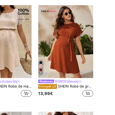
6
 de plage élég
SHEIN Maternity
de maternité avec col bateau, couleur unie, avec décoration de nœud papillon à la taille
SHEIN Robe de grossesse ceinturée manches chauve-souris
Entrepôt UE
13,99€