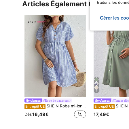
Articles Également Consultés
traitons les donn
Gérer les coo
5
#Robe de vacances
#Tenues déc
SHEIN Robe mi-longue décontractée pour femmes enceintes avec col cranté, boutonnage et rayures, robe de maternité pour l'été
SHEIN Robe Chemise De Mate
Entrepôt UE
Entrepôt UE
16,49€
17,49€
Dès