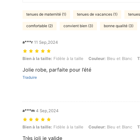
tenues de maternité (1)
tenues de vacances (1)
tenues 
comfortable (2)
convient bien (3)
bonne qualité (3)
a***r
11 Sep,2024
Bien à la taille: Fidèle à la taille, Couleur: Bleu et Blanc, Taille: M
Bien à la taille:
Fidèle à la taille
Couleur:
Bleu et Blanc
T
Jolie robe, parfaite pour l’été
Traduire
a***m
4 Sep,2024
Bien à la taille: Fidèle à la taille, Couleur: Bleu et Blanc, Taille: L
Bien à la taille:
Fidèle à la taille
Couleur:
Bleu et Blanc
T
Très joli je valide