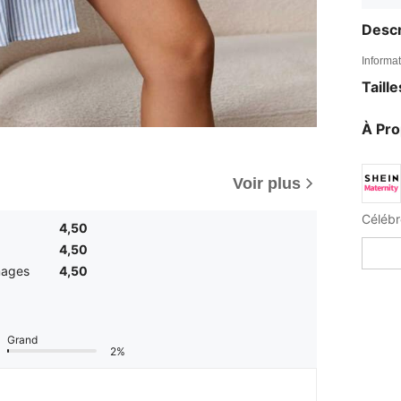
Descr
Informat
Taill
À Pr
Voir plus
Célébr
4,50
4,50
mages
4,50
Grand
2%