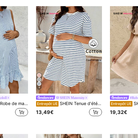
4
ydoll
SHEIN Maternity
#Robe
actée à rayures avec volant à l'ourlet et sans manches
SHEIN Tenue d'été pour femmes, robes casual pour femmes, robes longues casual, robe de maternité rayée à col rond et manches courtes, vêtements de maternité, robe de maternité, vêtements de grossesse, robe bleue de vacances, tenues de vacances pour femmes, robe blanche de maternité, robe de maternité rayée, respirante et confortable, ample
SHEIN Robe 
Entrepôt UE
Entrepôt UE
13,49€
19,32€