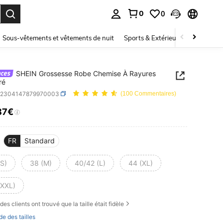
0
0
ouver. Press Enter to select.
Sous-vêtements et vêtements de nuit
Sports & Extérieur
Enfants
SHEIN Grossesse Robe Chemise À Rayures
ré
z2304147879970003
(100 Commentaires)
87€
ICE AND AVAILABILITY
FR
Standard
(S)
38 (M)
40/42 (L)
44 (XL)
(XXL)
des clients ont trouvé que la taille était fidèle
de des tailles