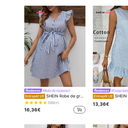
4
#Robe de vacances
#Coupe bab
SHEIN Robe de grossesse rayée à manches courtes avec ceinture
SHEIN Robe de maternité décontr
Entrepôt UE
Entrepôt UE
(100+)
13,36€
16,36€