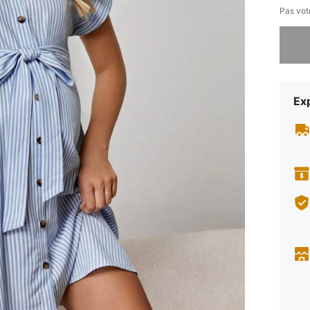
Pas votr
Désolés,
Exp