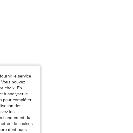
fournir le service
e. Vous pouvez
re choix. En
nt à analyser le
tés pour compléter
lisation des
uvez les
fonctionnement du
amètres de cookies
nière dont nous