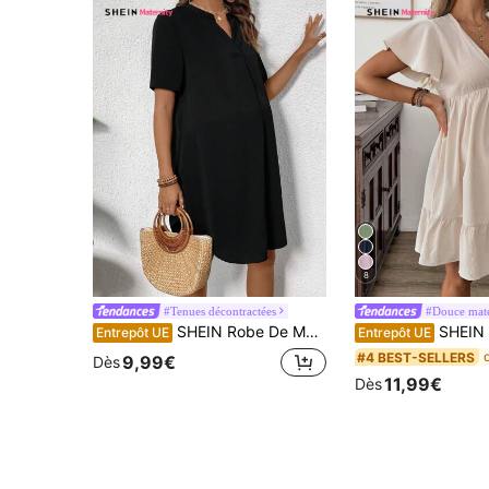
8
#Tenues décontractées
#Douce mate
SHEIN Robe De Maternité À Encolure À Encoche À Manches Courtes Avec Fente
SHEIN Robe midi de maternité
Entrepôt UE
Entrepôt UE
#4 BEST-SELLERS
9,99€
Dès
11,99€
Dès