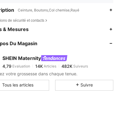
iption
Ceinture, Boutons,Col chemise,Rayé
ions de sécurité et contacts
4,79
14K
482K
es & Mesures
4,79
14K
482K
opos Du Magasin
4,79
14K
482K
4,79
14K
482K
SHEIN Maternity
4,79
14K
482K
Evaluation
Articles
Suiveurs
d***a
est en train de naviguer
4,79
14K
482K
ez votre grossesse dans chaque tenue.
4,79
14K
482K
Tous les articles
Suivre
4,79
14K
482K
4,79
14K
482K
4,79
14K
482K