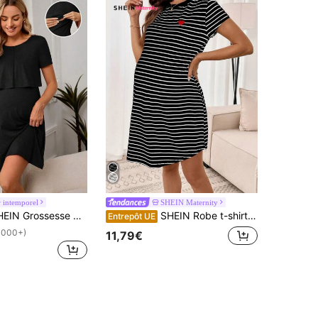
 intemporel
SHEIN Maternity
 Grossesse Robe Unicolore Allaitement Détail
SHEIN Robe t-shirt à manches courtes d'été décontractée pour femmes enceintes avec imprimé rayé et broderie cœur
Entrepôt UE
1000+)
11,79€