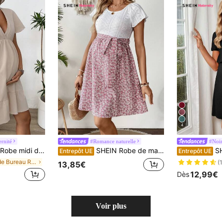
4
rnité
#Romance naturelle
#Noir
 d'été avec col en V et volants, couleur abricot
SHEIN Robe de maternité à col rond imprimée de fleurs contrastées, manches courtes avec ceinture à la taille
SHEIN
Entrepôt UE
Entrepôt UE
de Bureau Robes de maternité
(
13,85€
12,99€
Dès
Voir plus