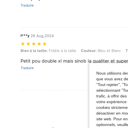
Traduire
l***y
26 Aug,2024
Bien à la taille: Fidèle à la taille, Couleur: Bleu et Blanc, Taille: XXL
Bien à la taille:
Fidèle à la taille
Couleur:
Bleu et Blanc
T
Petit pou double xl mais sinob la qualiter et supe
Traduire
Nous utilisons des
que vous avez dem
"Tout rejeter", "
sélectionnant "To
trafic, à offrir d
Voir Plus D
votre expérience 
cookies stricteme
désactiver en mod
site web. Pour en
optionnels, veuil