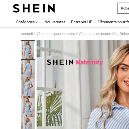
Robe
Use up 
Catégories
Nouveautés
Entrepôt UE
Vêtements pour 
Accueil
Vêtements pour femmes
Vêtements de maternité
Robes
/
/
/