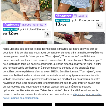
12
Lyckli
Lyckli Robe de vacance
Entrepôt UE
13
s de maternité rayée à découpes tor
#Douce maternité
,49€
sadées et bretelles spaghetti sexy
Lyckli Robe d'été sans
Entrepôt UE
12
manches à nœud devant avec impri
Dès
,99€
mé floral pour femme enceinte
Nous utilisons des cookies et des technologies similaires sur notre site web afin de
vous fournir le service que vous avez demandé et de vous offrir la meilleure expérience
de navigation possible. Vous pouvez "Tout rejeter", "Tout accepter" ou définir vos
préférences de cookies à tout moment à votre choix. En sélectionnant "Tout accepter",
nous définirons tous les cookies optionnels, qui nous aident à analyser le trafic, à offrir
des fonctionnalités améliorées et à personnaliser le contenu et les publicités pour
compléter votre expérience d'achat avec SHEIN. En sélectionnant "Tout rejeter", vous
autorisez l'utilisation des cookies strictement nécessaires qui permettent à notre site
web de fonctionner. Vous pouvez les désactiver en modifiant les paramètres de votre
navigateur, mais cela peut affecter le fonctionnement du site web. Pour en savoir plus
sur les cookies que nous utilisons et pour ajuster vos paramètres de cookies
optionnels, veuillez sélectionner "Gérer les cookies". Pour plus d'informations sur la
manière dont nous traitons les données que nous collectons,
cliquez ici pour consulter
notre Politique de confidentialité.
#Chic épaules nues
7