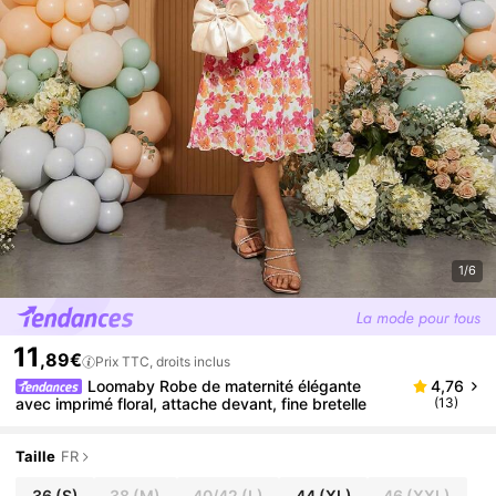
1/6
11
,89€
Prix TTC, droits inclus
Loomaby Robe de maternité élégante
4,76
avec imprimé floral, attache devant, fine bretelle
(13)
Taille
FR
36
(S)
38
(M)
40/42
(L)
44
(XL)
46
(XXL)