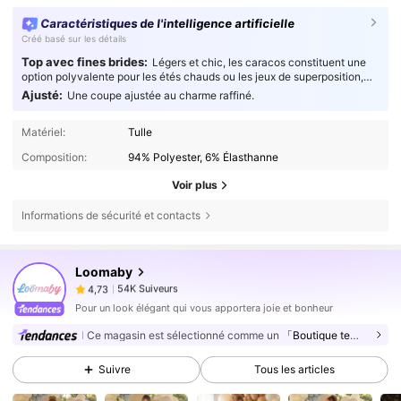
Caractéristiques de l'intelligence artificielle
Créé basé sur les détails
Top avec fines brides:
Légers et chic, les caracos constituent une
option polyvalente pour les étés chauds ou les jeux de superposition,
offrant un confort fluide et respirant aux amateurs de mode soucieux de
Ajusté:
Une coupe ajustée au charme raffiné.
leur style.
Matériel:
Tulle
Composition:
94% Polyester, 6% Élasthanne
Voir plus
Informations de sécurité et contacts
54K Suiveurs
4,73
Loomaby
54K Suiveurs
4,73
r***a
est en train de naviguer
54K Suiveurs
4,73
Pour un look élégant qui vous apportera joie et bonheur
54K Suiveurs
Ce magasin est sélectionné comme un
「Boutique tendance」
4,73
54K Suiveurs
4,73
Suivre
Tous les articles
54K Suiveurs
4,73