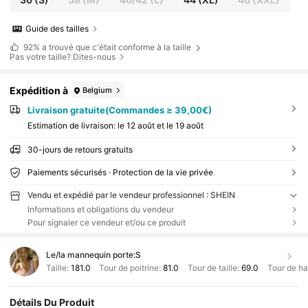
Guide des tailles
92%
a trouvé que c'était conforme à la taille
Pas votre taille? Dites-nous
Expédition à
Belgium
Livraison gratuite(Commandes ≥ 39,00€)
Estimation de livraison:
le 12 août et le 19 août
30-jours de retours gratuits
Paiements sécurisés · Protection de la vie privée
Vendu et expédié par le vendeur professionnel : SHEIN
Informations et obligations du vendeur
Pour signaler ce vendeur et/ou ce produit
Le/la mannequin porte:
S
Taille:
181.0
Tour de poitrine:
81.0
Tour de taille:
69.0
Tour de h
Détails Du Produit