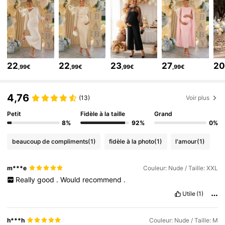
54K Suiveurs
4,73
54K Suiveurs
4,73
54K Suiveurs
4,73
54K Suiveurs
4,73
22
22
23
27
2
,99€
,99€
,99€
,99€
54K Suiveurs
4,73
4,76
(13)
Voir plus
Petit
Fidèle à la taille
Grand
8%
92%
0%
beaucoup de compliments
(1)
fidèle à la photo
(1)
l'amour
(1)
m***e
Couleur: Nude / Taille: XXL
Really
good
.
Would
recommend
.
Utile
(1)
h***h
Couleur: Nude / Taille: M