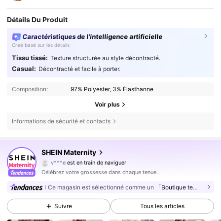
Détails Du Produit
Caractéristiques de l'intelligence artificielle
Créé basé sur les détails
Tissu tissé:
Texture structurée au style décontracté.
Casual:
Décontracté et facile à porter.
Composition:
97% Polyester, 3% Élasthanne
Voir plus
Informations de sécurité et contacts
SHEIN Maternity
482K Suiveurs
4,79
v***e
est en train de naviguer
482K Suiveurs
4,79
Célébrez votre grossesse dans chaque tenue.
482K Suiveurs
Ce magasin est sélectionné comme un
「Boutique tendance」
4,79
482K Suiveurs
4,79
Suivre
Tous les articles
482K Suiveurs
4,79