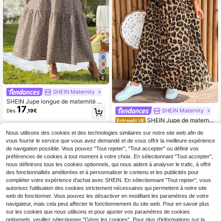
4
SHEIN Maternity
SHEIN Jupe longue de maternité à f
17
leurs ditsy, taille élastique décontra
SHEIN Maternity
Dès
,19€
ctée et ajustable, jupe évasée à vol
SHEIN Jupe de maternit
Entrepôt UE
ants, polyvalente pour l'été
12
é plissée à imprimé léopard avec tai
Dès
,86€
Nous utilisons des cookies et des technologies similaires sur notre site web afin de
lle ajustable
vous fournir le service que vous avez demandé et de vous offrir la meilleure expérience
de navigation possible. Vous pouvez "Tout rejeter", "Tout accepter" ou définir vos
préférences de cookies à tout moment à votre choix. En sélectionnant "Tout accepter",
nous définirons tous les cookies optionnels, qui nous aident à analyser le trafic, à offrir
des fonctionnalités améliorées et à personnaliser le contenu et les publicités pour
compléter votre expérience d'achat avec SHEIN. En sélectionnant "Tout rejeter", vous
autorisez l'utilisation des cookies strictement nécessaires qui permettent à notre site
web de fonctionner. Vous pouvez les désactiver en modifiant les paramètres de votre
navigateur, mais cela peut affecter le fonctionnement du site web. Pour en savoir plus
sur les cookies que nous utilisons et pour ajuster vos paramètres de cookies
optionnels, veuillez sélectionner "Gérer les cookies". Pour plus d'informations sur la