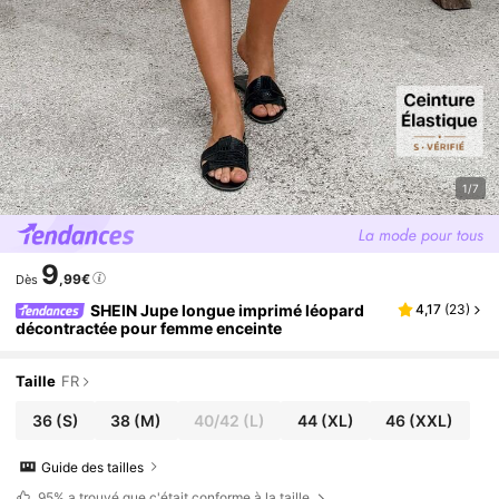
1/7
9
,99€
Dès
SHEIN Jupe longue imprimé léopard
4,17
(
23
)
décontractée pour femme enceinte
Taille
FR
36
(S)
38
(M)
40/42
(L)
44
(XL)
46
(XXL)
Guide des tailles
95%
a trouvé que c'était conforme à la taille