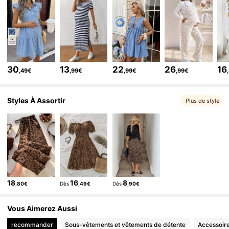
482K Suiveurs
4,79
482K Suiveurs
4,79
482K Suiveurs
4,79
482K Suiveurs
4,79
30
13
22
26
16
,49€
,99€
,99€
,99€
482K Suiveurs
4,79
Styles À Assortir
Plus de style
482K Suiveurs
4,79
18
16
8
,80€
Dès
,49€
Dès
,90€
Vous Aimerez Aussi
recommander
Sous-vêtements et vêtements de détente
Accessoir