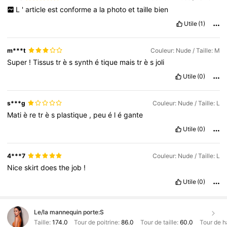
L
'
article
est
conforme
a
la
photo
et
taille
bien
Utile
(1)
m***t
Couleur: Nude / Taille: M
Super
!
Tissus
tr
è
s
synth
é
tique
mais
tr
è
s
joli
Utile
(0)
s***g
Couleur: Nude / Taille: L
Mati
è
re
tr
è
s
plastique
,
peu
é
l
é
gante
Utile
(0)
4***7
Couleur: Nude / Taille: L
Nice
skirt
does
the
job
!
Utile
(0)
Le/la mannequin porte:
S
Taille:
174.0
Tour de poitrine:
86.0
Tour de taille:
60.0
Tour de h