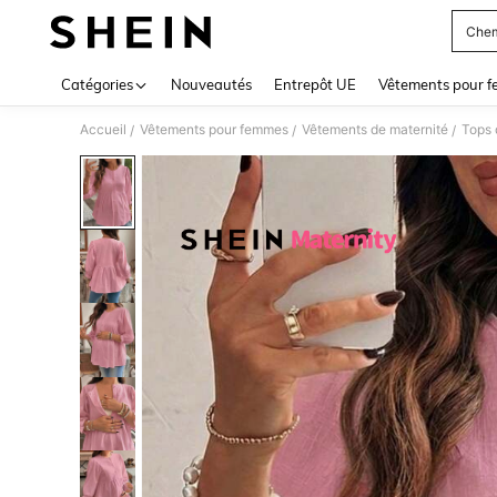
Chem
Use up 
Catégories
Nouveautés
Entrepôt UE
Vêtements pour 
Accueil
Vêtements pour femmes
Vêtements de maternité
Tops 
/
/
/