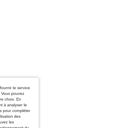
lle: 73 cm / 29 in, Hanches: 94 cm / 37 in, Couleur: Blanc, Taille: M
fournir le service
e. Vous pouvez
re choix. En
nt à analyser le
tés pour compléter
lisation des
uvez les
fonctionnement du