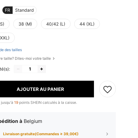
FR
Standard
(S)
38 (M)
40/42 (L)
44 (XL)
(XXL)
de des tailles
e taille? Dites-moi votre taille
té(s):
AJOUTER AU PANIER
 jusqu'à
19
points SHEIN calculés à la caisse.
édition à
Belgium
Livraison gratuite(Commandes ≥ 39,00€)