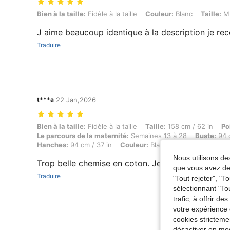
Bien à la taille: Fidèle à la taille, Couleur: Blanc, Taille: M
Bien à la taille:
Fidèle à la taille
Couleur:
Blanc
Taille:
M
J aime beaucoup identique à la description je 
Traduire
t***a
22 Jan,2026
Bien à la taille: Fidèle à la taille, Taille: 158 cm / 62 in, Poids: 58 
Bien à la taille:
Fidèle à la taille
Taille:
158 cm / 62 in
Po
Le parcours de la maternité:
Semaines 13 à 28
Buste:
94 c
Hanches:
94 cm / 37 in
Couleur:
Blanc
Taille:
M
Nous utilisons des
Trop belle chemise en coton. Je recommande
que vous avez dem
Traduire
"Tout rejeter", "
sélectionnant "To
trafic, à offrir d
votre expérience 
cookies stricteme
Voir Plus D
désactiver en mod