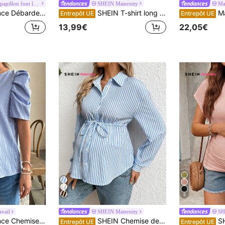
#Les nœuds papillon font leur grand retour.
SHEIN Maternity
Ma
entelle avec nœud papillon à l'avant, chemise à volants évasée
SHEIN T-shirt long ample à manches courtes et col rond de maternité, convient pour un look décontracté et casual en été
MaterniWear Blous
Entrepôt UE
Entrepôt UE
13,99€
22,05€
5
avail
SHEIN Maternity
SH
ticale à manches courtes pour femme enceinte
SHEIN Chemise de grossesse décontractée à manches longues avec cordon de serrage à la taille rayé
SHEIN T-s
Entrepôt UE
Entrepôt UE