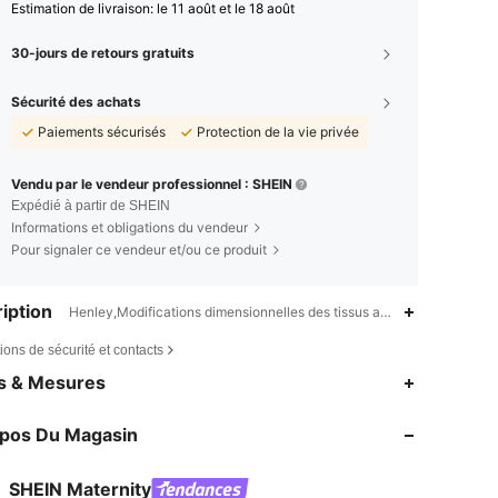
Estimation de livraison:
le 11 août et le 18 août
30-jours de retours gratuits
Sécurité des achats
Paiements sécurisés
Protection de la vie privée
Vendu par le vendeur professionnel : SHEIN
Expédié à partir de SHEIN
Informations et obligations du vendeur
Pour signaler ce vendeur et/ou ce produit
iption
Henley,Modifications dimensionnelles des tissus après lavage à dom
ions de sécurité et contacts
4,79
14K
482K
es & Mesures
4,79
14K
482K
opos Du Magasin
4,79
14K
482K
4,79
14K
482K
SHEIN Maternity