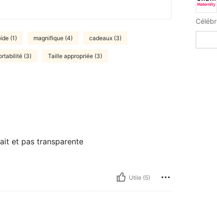
Célébr
ide (1)
magnifique (4)
cadeaux (3)
tabilité (3)
Taille appropriée (3)
fait et pas transparente
Utile (5)