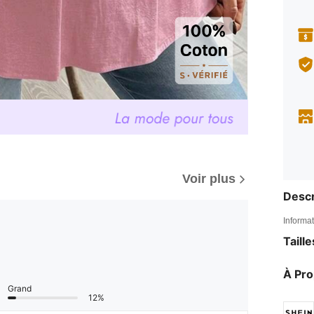
Voir plus
Descr
Informat
Taill
À Pr
Grand
12%