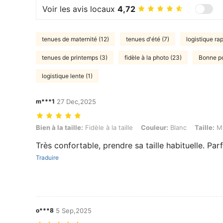
Voir les avis locaux
4,72
tenues de maternité (12)
tenues d'été (7)
logistique rap
tenues de printemps (3)
fidèle à la photo (23)
Bonne por
logistique lente (1)
m***1
27 Dec,2025
Bien à la taille: Fidèle à la taille, Couleur: Blanc, Taille: M
Bien à la taille:
Fidèle à la taille
Couleur:
Blanc
Taille:
M
Très confortable, prendre sa taille habituelle. Par
Traduire
o***8
5 Sep,2025