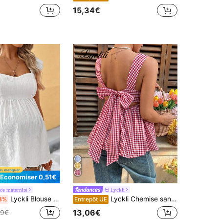
15,34€
Économiser 0,51€
e maternité
Lyckli
Lyckli Blouse décontractée sans manches de couleur unie pour femmes enceintes, vacances
Lyckli Chemise sans manches décontractée à carreaux avec nœud, été, pour femmes enceintes
3%
Entrepôt UE
13,06€
49€