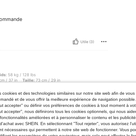
recommande
Utile (3)
kg / 128 lbs, Le parcours de la maternité: Semaines 13 à 28, Buste: 94 cm / 37 in, Tai
ids:
58 kg / 128 lbs
m / 37 in
Taille:
73 cm / 29 in
 cookies et des technologies similaires sur notre site web afin de vous 
andé et de vous offrir la meilleure expérience de navigation possibl
Tout accepter" ou définir vos préférences de cookies à tout moment à vot
ut accepter", nous définirons tous les cookies optionnels, qui nous aide
es fonctionnalités améliorées et à personnaliser le contenu et les publici
Utile (1)
d'achat avec SHEIN. En sélectionnant "Tout rejeter", vous autorisez l'uti
nt nécessaires qui permettent à notre site web de fonctionner. Vous po
'avis
ifiant les paramètres de votre navigateur, mais cela peut affecter le 