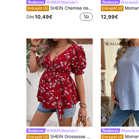
SHEIN Maternity
SHEIN Chemise de maternité unie à col en V avec lien à la taille, polyvalente pour un port quotidien décontracté
Momance Débardeur de maternité en d
Entrepôt UE
Entrepôt UE
10,49€
12,99€
Dès
SHEIN Maternity
#Hauts de tr
SHEIN Grossesse Blouse Imprimé Floral Manches Bouffantes Ceinturé
Momance Chemise rayée ver
Entrepôt UE
Entrepôt UE