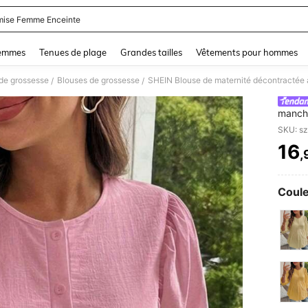
ise Femme Enceinte
and down arrow keys to navigate search Dernière recherche and Rechercher et Tr
femmes
Tenues de plage
Grandes tailles
Vêtements pour hommes
de grossesse
Blouses de grossesse
SHEIN Blouse de maternité décontractée 
/
/
manche
16
,
PR
Coule