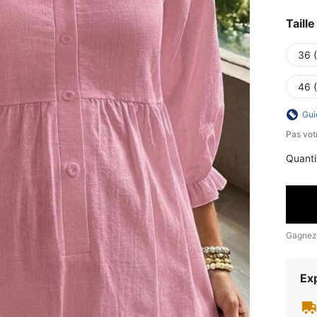
Taille
36 
46 
Gui
Pas votr
Quanti
Gagnez
Exp