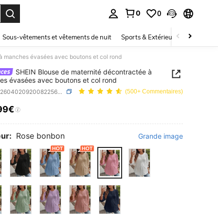
0
0
ouver. Press Enter to select.
Sous-vêtements et vêtements de nuit
Sports & Extérieur
Enfants
à manches évasées avec boutons et col rond
SHEIN Blouse de maternité décontractée à
s évasées avec boutons et col rond
SKU: sz260402092008225652190
(500+ Commentaires)
99€
ICE AND AVAILABILITY
ur:
Rose bonbon
Grande image