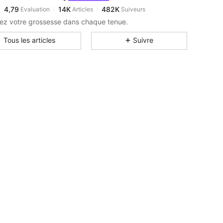
4,79
14K
482K
Evaluation
Articles
Suiveurs
t***0
est en train de naviguer
4,79
14K
482K
ez votre grossesse dans chaque tenue.
4,79
14K
482K
Tous les articles
Suivre
4,79
14K
482K
4,79
14K
482K
4,79
14K
482K