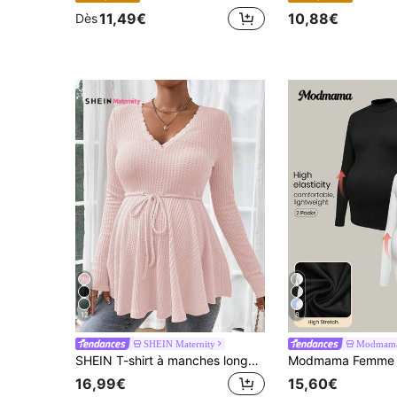
11,49€
10,88€
Dès
12
8
SHEIN Maternity
Modmam
SHEIN T-shirt à manches longues casual avec nœud devant, couleur unie, pour femmes enceintes
16,99€
15,60€