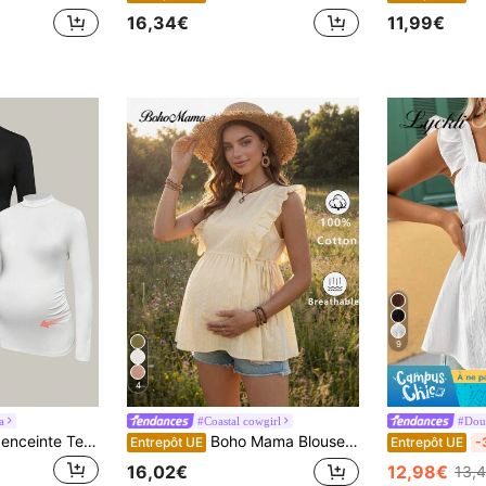
16,34€
11,99€
9
4
a
#Coastal cowgirl
#Douc
Modmama Femme enceinte Tee-shirt décontracté plissé à manches longues et col montant, unicolore
Boho Mama Blouse décontractée de maternité à volants sans manches de couleur unie
Entrepôt UE
Entrepôt UE
-
16,02€
12,98€
13,