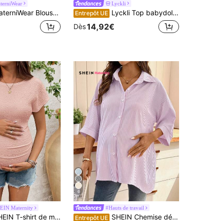
terniWear
Lyckli
e de maternité décontractée à la mode, en couleur unie, à col rabattu, avec cordon de serrage à la taille, pour un usage extérieur
Lyckli Top babydoll à volants en dentelle avec imprimé rayé, pour la maternité, les vacances d'été et les déplacements quotidiens
Entrepôt UE
14,92€
Dès
6
EIN Maternity
#Hauts de travail
hirt de maternité à col rond texturé plissé, manches courtes, style décontracté
SHEIN Chemise décontractée ample à épaules tombantes et boutonnage simple pour femmes enceintes, rayée
Entrepôt UE