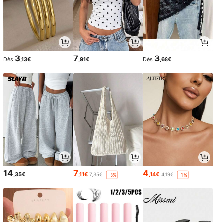
3
7
3
Dès
,13€
,91€
Dès
,68€
14
7
4
,35€
,11€
,14€
7,35€
4,19€
-3%
-1%