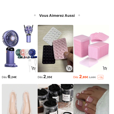
Vous Aimerez Aussi
6
2
2
Dès
,24€
Dès
,35€
Dès
,65€
2,68€
-1%