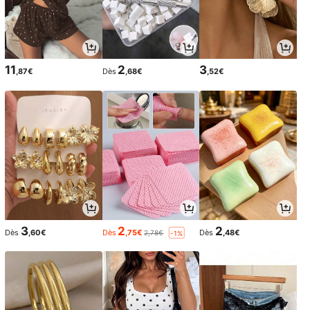
11
2
3
,87€
Dès
,68€
,52€
3
2
2
Dès
,60€
Dès
,75€
Dès
,48€
2,78€
-1%