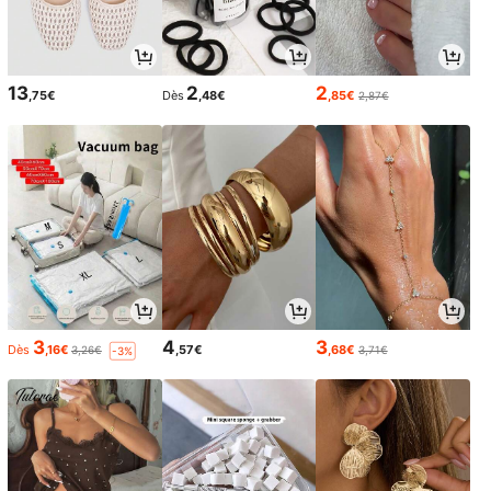
13
2
2
,75€
Dès
,48€
,85€
2,87€
3
4
3
Dès
,16€
,57€
,68€
3,26€
3,71€
-3%