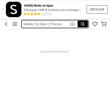
Maillot De Bain Femme
SHEIN-Mode en ligne
×
Squishy
OBTENIR
Téléchargez l'APP & bénéficiez plus d'avantages !
(18,717)
Maillot De Bain 2 Pieces
Robes Femme été
Short Femme été
Maillot De Bain Femme
Squishy
Aucun article trouvé.