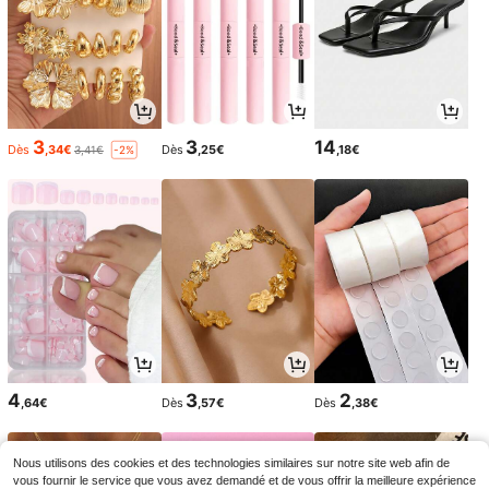
3
3
14
Dès
,34€
Dès
,25€
,18€
3,41€
-2%
4
3
2
,64€
Dès
,57€
Dès
,38€
Nous utilisons des cookies et des technologies similaires sur notre site web afin de
vous fournir le service que vous avez demandé et de vous offrir la meilleure expérience