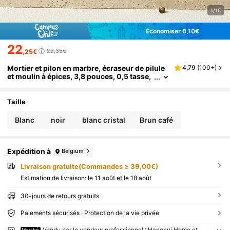
1/15
Économiser 0,10€
22
22,35€
,25€
Mortier et pilon en marbre, écraseur de pilule
4,79
(
100+
)
et moulin à épices, 3,8 pouces, 0,5 tasse,
haute efficacité de broyage, facile et sans
effort (noir)
Taille
Blanc
noir
blanc cristal
Brun café
Expédition à
Belgium
Livraison gratuite(Commandes ≥ 39,00€)
Estimation de livraison:
le 11 août et le 18 août
30-jours de retours gratuits
Paiements sécurisés · Protection de la vie privée
Vendu par le vendeur professionnel : Hanghui Home et
Marché