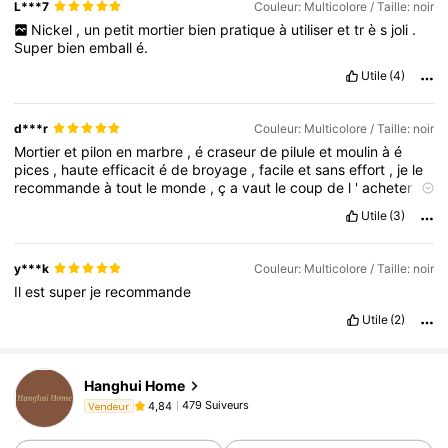
L***7
Couleur: Multicolore / Taille: noir
Nickel
,
un
petit
mortier
bien
pratique
à
utiliser
et
tr
è
s
joli
.
Super
bien
emball
é.
Utile
(4)
d***r
Couleur: Multicolore / Taille: noir
Mortier
et
pilon
en
marbre
,
é
craseur
de
pilule
et
moulin
à
é
pices
,
haute
efficacit
é
de
broyage
,
facile
et
sans
effort
,
je
le
recommande
à
tout
le
monde
,
ç
a
vaut
le
coup
de
l
'
acheter
.
Merci
beaucoup
!
Utile
(3)
y***k
Couleur: Multicolore / Taille: noir
Il
est
super
je
recommande
Utile
(2)
Hanghui Home
479 Suiveurs
4,84
Vendeur