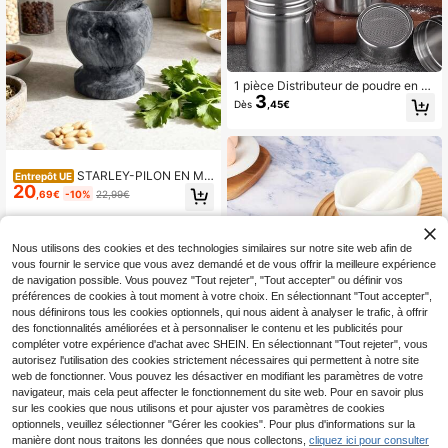
1 pièce Distributeur de poudre en a
3
cier inoxydable avec tamis, pot à ép
Dès
,45€
ices, poivrier, passoire à café et à fa
rine
STARLEY-PILON EN MA
Entrepôt UE
20
RBRE 1300G 9X12XCM, 3 COULEU
,69€
-10%
22,99€
RS ASSORTIES, ALÉATOIRE
Nous utilisons des cookies et des technologies similaires sur notre site web afin de
vous fournir le service que vous avez demandé et de vous offrir la meilleure expérience
de navigation possible. Vous pouvez "Tout rejeter", "Tout accepter" ou définir vos
préférences de cookies à tout moment à votre choix. En sélectionnant "Tout accepter",
nous définirons tous les cookies optionnels, qui nous aident à analyser le trafic, à offrir
des fonctionnalités améliorées et à personnaliser le contenu et les publicités pour
compléter votre expérience d'achat avec SHEIN. En sélectionnant "Tout rejeter", vous
autorisez l'utilisation des cookies strictement nécessaires qui permettent à notre site
Mini set de mortier et pilon en céra
web de fonctionner. Vous pouvez les désactiver en modifiant les paramètres de votre
8
mique blanche, broyeur de pilules c
Dès
,76€
omplet, également adapté pour mou
navigateur, mais cela peut affecter le fonctionnement du site web. Pour en savoir plus
dre les épices, les herbes. Bol de br
sur les cookies que nous utilisons et pour ajuster vos paramètres de cookies
oyage en céramique, broyeur en po
optionnels, veuillez sélectionner "Gérer les cookies". Pour plus d'informations sur la
rcelaine
manière dont nous traitons les données que nous collectons,
cliquez ici pour consulter