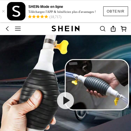
SHEIN-Mode en ligne
×
OBTENIR
Téléchargez l'APP & bénéficiez plus d'avantages !
(18,717)