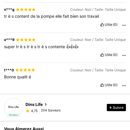
n***g
Couleur: Noir / Taille: Taille Unique
tr
è
s
content
de
la
pompe
elle
fait
bien
son
travail
Utile
(0)
a***9
Couleur: Noir / Taille: Taille Unique
super
tr
è
s
tr
è
s
tr
è
s
contente
👍👍👍
Utile
(0)
t***0
Couleur: Noir / Taille: Taille Unique
Bonne
qualit
é
Utile
(0)
Dins Life
Suivre
204 Suiveurs
4,75
Vendeur
Vous Aimerez Aussi