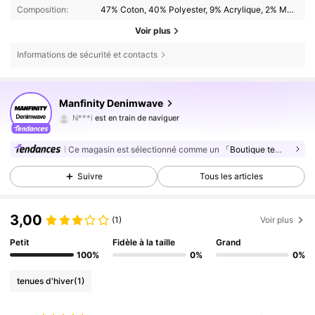
Composition:
47% Coton, 40% Polyester, 9% Acrylique, 2% Modal, 2% Viscose
Voir plus
Informations de sécurité et contacts
35K Suiveurs
4,75
Manfinity Denimwave
N***i
est en train de naviguer
35K Suiveurs
4,75
35K Suiveurs
4,75
Ce magasin est sélectionné comme un
「Boutique tendance」
Suivre
Tous les articles
3,00
(1)
Voir plus
Petit
Fidèle à la taille
Grand
100%
0%
0%
tenues d'hiver
(1)