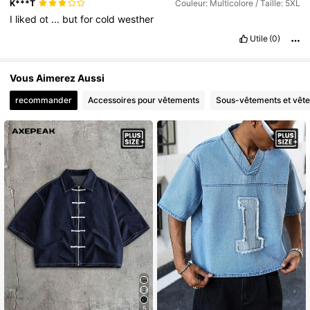
K***T
Couleur: Multicolore / Taille: 5XL
I
liked
ot
...
but
for
cold
westher
Utile
(0)
Vous Aimerez Aussi
recommander
Accessoires pour vêtements
Sous-vêtements et vêt
5