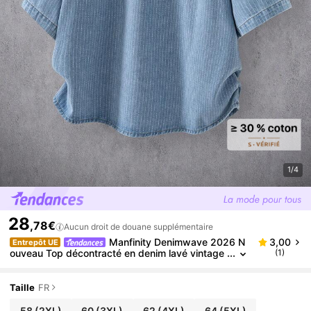
1/4
28
,78€
Aucun droit de douane supplémentaire
Manfinity Denimwave 2026 N
3,00
Entrepôt UE
ouveau Top décontracté en denim lavé vintage
(1)
américain ample avec col à revers, rayures et m
anches courtes. grande taille, polyvalent
Taille
FR
58
(2XL)
60
(3XL)
62
(4XL)
64
(5XL)