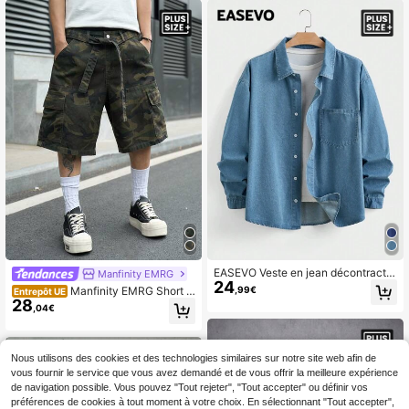
ces, cadeaux pour la fête des pères
EASEVO Veste en jean décontracté
Manfinity EMRG
24
e à manches longues, simple bouto
,99€
Manfinity EMRG Short e
Entrepôt UE
nnage et poche, grande taille pour h
28
n jean camouflage grande taille pou
,04€
ommes, vacances, cadeaux pour la
r hommes, style street décontracté,
fête des pères
patchwork, multi-poches avec poc
hes à la taille
Nous utilisons des cookies et des technologies similaires sur notre site web afin de
vous fournir le service que vous avez demandé et de vous offrir la meilleure expérience
de navigation possible. Vous pouvez "Tout rejeter", "Tout accepter" ou définir vos
préférences de cookies à tout moment à votre choix. En sélectionnant "Tout accepter",