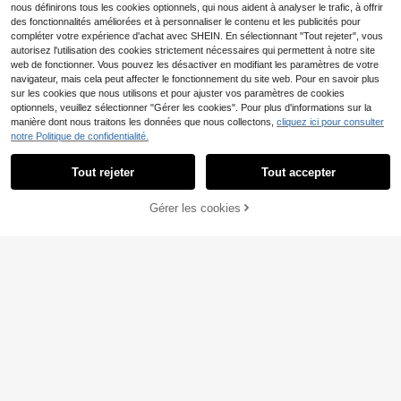
nous définirons tous les cookies optionnels, qui nous aident à analyser le trafic, à offrir
des fonctionnalités améliorées et à personnaliser le contenu et les publicités pour
compléter votre expérience d'achat avec SHEIN. En sélectionnant "Tout rejeter", vous
autorisez l'utilisation des cookies strictement nécessaires qui permettent à notre site
web de fonctionner. Vous pouvez les désactiver en modifiant les paramètres de votre
navigateur, mais cela peut affecter le fonctionnement du site web. Pour en savoir plus
sur les cookies que nous utilisons et pour ajuster vos paramètres de cookies
optionnels, veuillez sélectionner "Gérer les cookies". Pour plus d'informations sur la
manière dont nous traitons les données que nous collectons,
cliquez ici pour consulter
notre Politique de confidentialité.
Tout rejeter
Tout accepter
Manfinity Denimwave
Manfinity Denimwave S
AXEPEAK
Entrepôt UE
AJOUTER AU
Gérer les cookies
23
horts en jean noir délavé avec ourle
CRAQUEZ DES MAINTENANT
,75€
-1%
23,99€
AXEPEAK Top à manches courtes n
PANIER
t effiloché, style mode de rue hip-h
34
oir avec boucle d'avion pour homm
,49€
op américain pour hommes
es