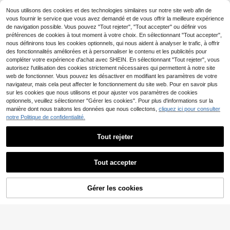
#1 BEST-SELLERS
de Séchage rapide T-shirts pour hommes
té américain pour toutes les saisons
imprimé graphique logo A.C. Renate
et les tenues quotidiennes.
Nous utilisons des cookies et des technologies similaires sur notre site web afin de
13
1947, décontracté, oversize, confor
,58€
vous fournir le service que vous avez demandé et de vous offrir la meilleure expérience
table pour un port quotidien
de navigation possible. Vous pouvez "Tout rejeter", "Tout accepter" ou définir vos
préférences de cookies à tout moment à votre choix. En sélectionnant "Tout accepter",
nous définirons tous les cookies optionnels, qui nous aident à analyser le trafic, à offrir
des fonctionnalités améliorées et à personnaliser le contenu et les publicités pour
compléter votre expérience d'achat avec SHEIN. En sélectionnant "Tout rejeter", vous
autorisez l'utilisation des cookies strictement nécessaires qui permettent à notre site
web de fonctionner. Vous pouvez les désactiver en modifiant les paramètres de votre
navigateur, mais cela peut affecter le fonctionnement du site web. Pour en savoir plus
sur les cookies que nous utilisons et pour ajuster vos paramètres de cookies
optionnels, veuillez sélectionner "Gérer les cookies". Pour plus d'informations sur la
manière dont nous traitons les données que nous collectons,
cliquez ici pour consulter
notre Politique de confidentialité.
Maillot de football de Fr
Entrepôt UE
ance, T-shirt de football Mbappé Gr
16
Tout rejeter
,76€
iezmann Giroud, T-shirt graphique d
e l'équipe nationale française, cade
au pour les fans de football
Tout accepter
T-Shirts Hommes
Entrepôt UE
Gérer les cookies
CRAQUEZ DES MAINTENANT
AJOUTER AU PANIER
12
,95€