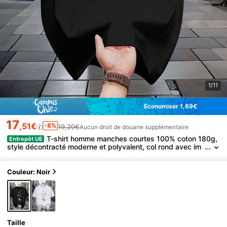
1/11
Économiser 1,69€
17
,51€
-8%
19,20€
Aucun droit de douane supplémentaire
T-shirt homme manches courtes 100% coton 180g,
Entrepôt UE
style décontracté moderne et polyvalent, col rond avec im
primé graphique, tissu respirant et confortable, coupe régu
lière, lavable et résistant, idéal pour les tenues d'été quotidienn
es
Couleur: Noir
Taille