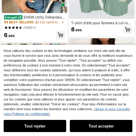
29
SHEIN Unity Débardeur
Entrepôt UE
ample à plis en couleur unie pour fe
#4 BEST-SELLERS
de Col carré Hauts, chemisiers et t-shirts pour fe
T-shirt d'été pour femmes à col ron
mmes, encolure carrée pour été
d, manches courtes, avec slogan gr
(1000+)
8
,99€
aphique "Cool Aunts Club"
6
,99€
Nous utilisons des cookies et des technologies similaires sur notre site web afin de
vous fournir le service que vous avez demandé et de vous offrir la meilleure expérience
de navigation possible. Vous pouvez "Tout rejeter", "Tout accepter" ou définir vos
préférences de cookies à tout moment à votre choix. En sélectionnant "Tout accepter",
nous définirons tous les cookies optionnels, qui nous aident à analyser le trafic, à offrir
des fonctionnalités améliorées et à personnaliser le contenu et les publicités pour
compléter votre expérience d'achat avec SHEIN. En sélectionnant "Tout rejeter", vous
autorisez l'utilisation des cookies strictement nécessaires qui permettent à notre site
web de fonctionner. Vous pouvez les désactiver en modifiant les paramètres de votre
navigateur, mais cela peut affecter le fonctionnement du site web. Pour en savoir plus
sur les cookies que nous utilisons et pour ajuster vos paramètres de cookies
optionnels, veuillez sélectionner "Gérer les cookies". Pour plus d'informations sur la
manière dont nous traitons les données que nous collectons,
cliquez ici pour consulter
notre Politique de confidentialité.
8
Tout rejeter
Tout accepter
6
T-shirt à manches longu
Entrepôt UE
es côtelé à rayures contrastées pou
#3 BEST-SELLERS
de Soirée T-shirts pour femmes
T-shirt décontracté à m
Entrepôt UE