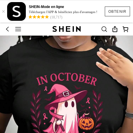
SHEIN-Mode en ligne
×
OBTENIR
Téléchargez l'APP & bénéficiez plus d'avantages !
(18,717)