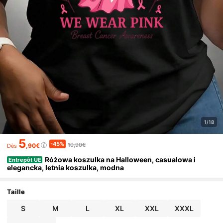
1/18
5
-45%
10,90€
,90€
Dès
Różowa koszulka na Halloween, casualowa i
Entrepôt UE
elegancka, letnia koszulka, modna
Taille
S
M
L
XL
XXL
XXXL