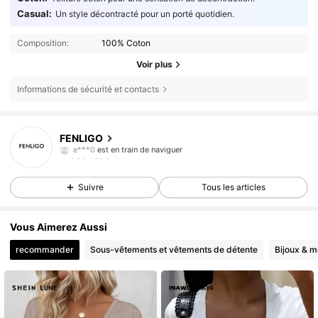
Casual:
Un style décontracté pour un porté quotidien.
Composition:
100% Coton
Voir plus
Informations de sécurité et contacts
38 Suiveurs
4,92
FENLIGO
e***0
est en train de naviguer
38 Suiveurs
4,92
38 Suiveurs
4,92
Suivre
Tous les articles
Vous Aimerez Aussi
recommander
Sous-vêtements et vêtements de détente
Bijoux & m