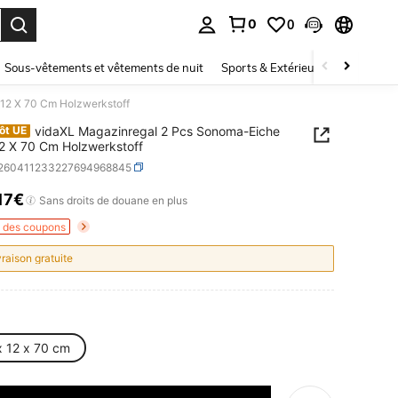
0
0
ouver. Press Enter to select.
Sous-vêtements et vêtements de nuit
Sports & Extérieur
Enfants
12 X 70 Cm Holzwerkstoff
vidaXL Magazinregal 2 Pcs Sonoma-Eiche
ôt UE
2 X 70 Cm Holzwerkstoff
r260411233227694968845
,17€
ICE AND AVAILABILITY
Sans droits de douane en plus
s des coupons
vraison gratuite
x 12 x 70 cm