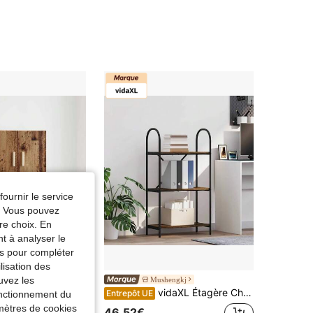
4,54
15K
974
fournir le service
e. Vous pouvez
re choix. En
nt à analyser le
tés pour compléter
lisation des
uvez les
aven
Mushengkj
Wandschrank Wandmontiert Altholz 60 X 31 X 70 Cm Holzwerkstoff
vidaXL Étagère Chêne fumé 60 x 30 x 109 cm Bois d'ingénierie
Entrepôt UE
fonctionnement du
amètres de cookies
46,52€