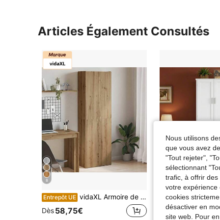
Articles Également Consultés
Nous utilisons des
que vous avez dem
"Tout rejeter", "
sélectionnant "To
trafic, à offrir d
8
votre expérience 
vidaXL Armoire de bureau, classeur, armoire multifonctionnelle, armoire de rangement, meuble d'appoint, armoire de bureau en bois, chêne foncé, kaki, 60 x 32 x 190 cm, bois d'ingénierie
Armoire de rangement haute autoportante pour salle de bain, avec 4 portes et 6 
cookies stricteme
Entrepôt UE
Entrepôt UE
désactiver en mod
58,75€
124,49€
Dès
site web. Pour en