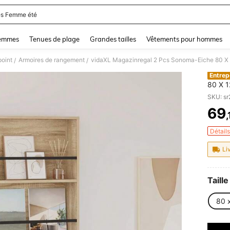
s Femme été
and down arrow keys to navigate search Dernière recherche and Rechercher et Tr
femmes
Tenues de plage
Grandes tailles
Vêtements pour hommes
oint
Armoires de rangement
vidaXL Magazinregal 2 Pcs Sonoma-Eiche 80 X 
/
/
Entrep
80 X 1
SKU: s
69
PR
Détail
Li
Taille
80 