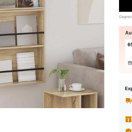
Gagnez
Au
6
Exp