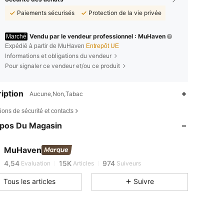
Paiements sécurisés
Protection de la vie privée
Vendu par le vendeur professionnel : MuHaven
Marché
Expédié à partir de MuHaven
Entrepôt UE
Informations et obligations du vendeur
Pour signaler ce vendeur et/ou ce produit
iption
Aucune,Non,Tabac
4,54
15K
974
ions de sécurité et contacts
4,54
15K
974
opos Du Magasin
4,54
15K
974
4,54
15K
974
MuHaven
j***7
est en train de naviguer
4,54
15K
974
Evaluation
Articles
Suiveurs
4,54
15K
974
Tous les articles
Suivre
4,54
15K
974
4,54
15K
974
4,54
15K
974