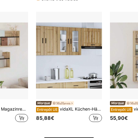
MuHaven
MuH
Sonoma-Eiche 80 X 12 X 30 Cm Holzwerkstoff
vidaXL Küchen-Hängeschrank Mit Glastür Porto Artisan-Eiche
vidaXL M
Entrepôt UE
Entrepôt UE
85,88€
55,90€