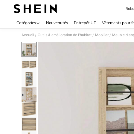
Robe
Use up 
Catégories
Nouveautés
Entrepôt UE
Vêtements pour 
Accueil
Outils & amélioration de l'habitat
Mobilier
Meuble d'app
/
/
/