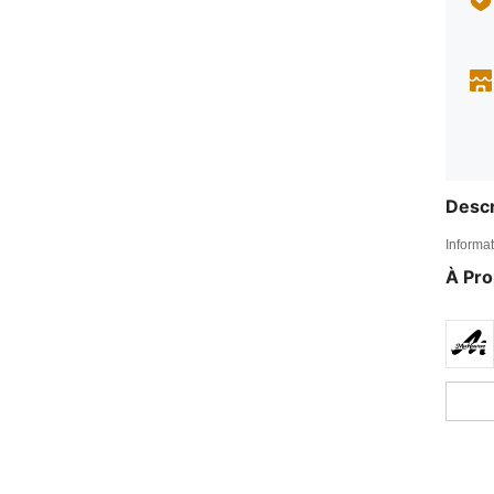
Descr
Informat
À Pr