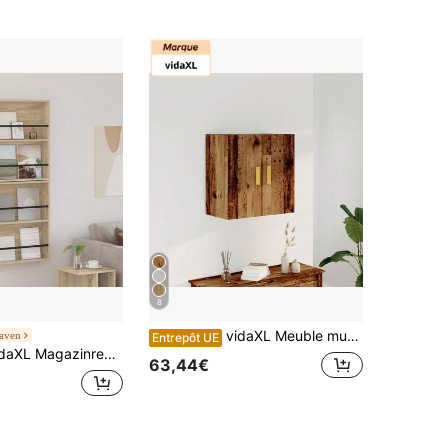
8
vidaXL Meuble mural en chêne clair, 60 x 31 x 60 cm, bois d'ingénierie, meuble suspendu, meuble à CD, meuble de rangement mural
aven
Entrepôt UE
agazinregal 2 Pcs Sonoma-Eiche 60 X 12 X 70 Cm Holzwerkstoff
63,44€