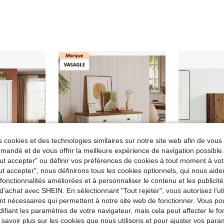
 cookies et des technologies similaires sur notre site web afin de vous 
andé et de vous offrir la meilleure expérience de navigation possibl
Tout accepter" ou définir vos préférences de cookies à tout moment à vot
ut accepter", nous définirons tous les cookies optionnels, qui nous aide
es fonctionnalités améliorées et à personnaliser le contenu et les publici
Économiser 9,99€
d'achat avec SHEIN. En sélectionnant "Tout rejeter", vous autorisez l'uti
étagères réglables, armoire à linge étroite en bois, armoire haute multifonctionnelle pour salle de bain, cuisine, salon, entrée, blanche
nt nécessaires qui permettent à notre site web de fonctionner. Vous po
SONGMICS HOME FR 2
MuH
VASAGLE Buffet, Meuble de Rangement avec Tiroir, Meuble de Cuisine avec Portes et Étagère Réglable en Hauteur, Style Campagne, pour Salon, Salle à Manger, Blanc Rustique et Marron Miel
vidaXL 
Entrepôt UE
-12%
Entrepôt UE
ifiant les paramètres de votre navigateur, mais cela peut affecter le 
 savoir plus sur les cookies que nous utilisons et pour ajuster vos par
69,99€
70,69€
79,98€