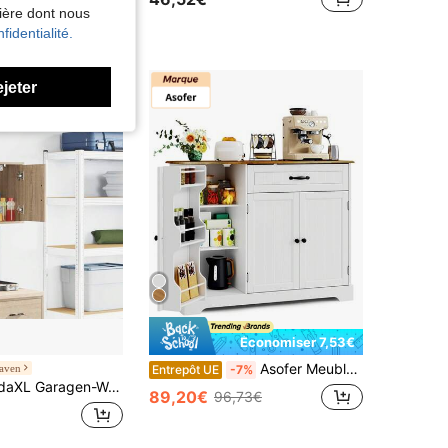
nière dont nous
fidentialité.
ejeter
Économiser 7,53€
Asofer Meuble de cuisine avec tiroir et étagères, meuble multifonctionnel offrant un grand espace de rangement, style vintage, idéal pour la cuisine ou le salon, hauteur 84,5 cm.
aven
Entrepôt UE
-7%
 Garagen-Wandschrank Sonoma-Eiche Holzwerkstoff
89,20€
96,73€