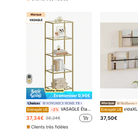
Économiser 0,90€
SONGMICS HOME FR
MuHaven
VASAGLE Étagère, Meuble de Cuisine, Rangement 5 Niveaux, Colonne Salle de Bain, pour Salon, Chambre, Bureau, en Verre Trempé, Cadre en Acier, Doré/Noir/Blanc
vidaXL Magazinregal 2 Pcs 
Entrepôt UE
-2%
Entrepôt UE
37,34€
37,50€
38,24€
Clients très fidèles