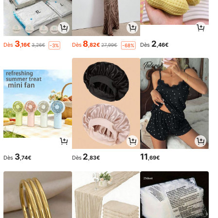
3
8
2
Dès
,16€
Dès
,82€
Dès
,46€
3,26€
27,99€
-3%
-68%
3
2
11
Dès
,74€
Dès
,83€
,69€