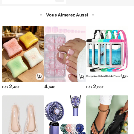
s, convertisseur M33/M18 pour tour
s et accessoires de machines génér
aux (M33*3,5 mm (convertisseur in
Vous Aimerez Aussi
clus))
2
4
2
Dès
,48€
,64€
Dès
,68€