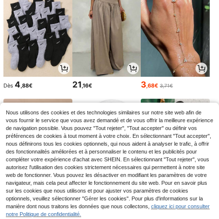
4
21
3
Dès
,88€
,16€
,68€
3,71€
Nous utilisons des cookies et des technologies similaires sur notre site web afin de
vous fournir le service que vous avez demandé et de vous offrir la meilleure expérience
de navigation possible. Vous pouvez "Tout rejeter", "Tout accepter" ou définir vos
préférences de cookies à tout moment à votre choix. En sélectionnant "Tout accepter",
nous définirons tous les cookies optionnels, qui nous aident à analyser le trafic, à offrir
des fonctionnalités améliorées et à personnaliser le contenu et les publicités pour
compléter votre expérience d'achat avec SHEIN. En sélectionnant "Tout rejeter", vous
autorisez l'utilisation des cookies strictement nécessaires qui permettent à notre site
web de fonctionner. Vous pouvez les désactiver en modifiant les paramètres de votre
navigateur, mais cela peut affecter le fonctionnement du site web. Pour en savoir plus
sur les cookies que nous utilisons et pour ajuster vos paramètres de cookies
2
2
12
optionnels, veuillez sélectionner "Gérer les cookies". Pour plus d'informations sur la
Dès
,88€
Dès
,91€
,08€
1
manière dont nous traitons les données que nous collectons,
cliquez ici pour consulter
1
notre Politique de confidentialité.