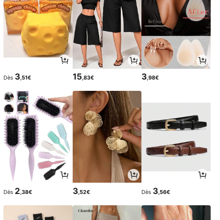
3
15
3
Dès
,51€
,83€
,98€
2
3
3
Dès
,38€
,52€
Dès
,56€