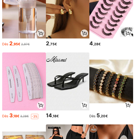
2
2
4
Dès
,95€
,75€
,28€
2,97€
3
14
5
Dès
,18€
,18€
Dès
,20€
3,28€
-3%