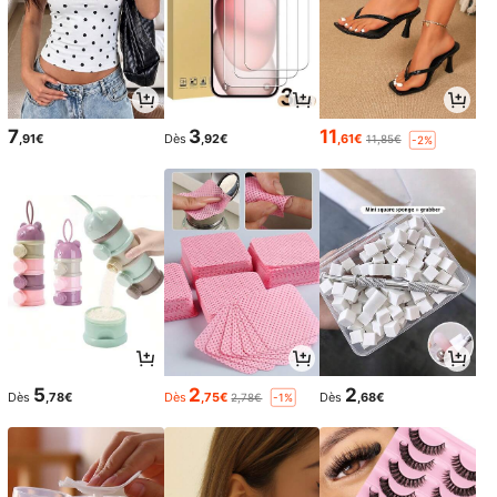
7
3
11
,91€
Dès
,92€
,61€
11,85€
-2%
5
2
2
Dès
,78€
Dès
,75€
Dès
,68€
2,78€
-1%