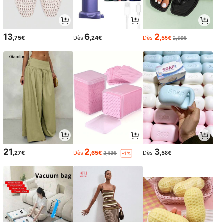
13
6
2
,75€
Dès
,24€
Dès
,55€
2,56€
21
2
3
,27€
Dès
,65€
Dès
,58€
2,68€
-1%