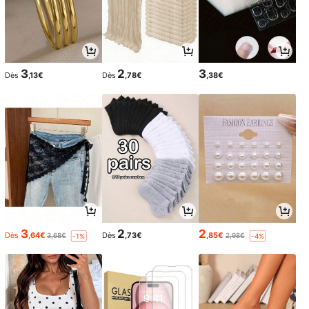
3
2
3
Dès
,13€
Dès
,78€
,38€
3
2
2
Dès
,64€
Dès
,73€
,85€
3,68€
2,98€
-1%
-4%