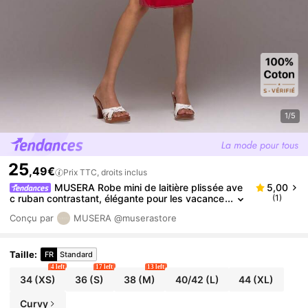
1/5
25
,49€
Prix TTC, droits inclus
MUSERA Robe mini de laitière plissée ave
5,00
c ruban contrastant, élégante pour les vacance
(1)
s d'été et de printemps à Ibiza
Conçu par
MUSERA
@muserastore
Taille
:
FR
Standard
4 left
17 left
13 left
34
(XS)
36
(S)
38
(M)
40/42
(L)
44
(XL)
Curvy