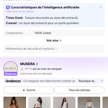
Caractéristiques de l'intelligence artificielle
Créé basé sur les détails
Tissu tissé:
Texture structurée au style décontracté.
Casual:
Un style décontracté pour un porté quotidien.
Composition:
100% Coton
Voir plus
Informations de sécurité et contacts
4.3M Suiveurs
4,83
MUSERA
A***e
est en train de naviguer
4.3M Suiveurs
4,83
Une muse de son époque
4.3M Suiveurs
4,83
Ce magasin est sélectionné comme un
「Boutique tendance」
4.3M Suiveurs
4,83
Suivre
Tous les articles
4.3M Suiveurs
4,83
4.3M Suiveurs
4,83