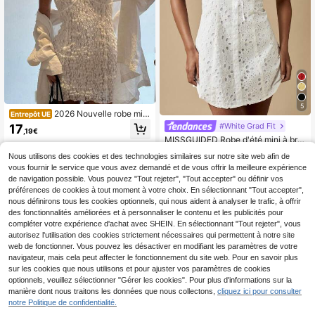
5
2026 Nouvelle robe mini
Entrepôt UE
élégante et sexy pour femmes, col e
#White Grad Fit
17
,19€
n V, dentelle jacquard texturée avec
MISSGUIDED Robe d'été mini à bro
nœud, style doux, tenue de fille sex
derie anglaise, boutonnée devant, à
26
y, tenue de sortie et de rendez-vou
Nous utilisons des cookies et des technologies similaires sur notre site web afin de
,05€
dentelle œillet. Robe de plage et de
s, robe de soirée, tenue de concert,
vous fournir le service que vous avez demandé et de vous offrir la meilleure expérience
vacances, avec lien à l'avant, col V,
streetwear, tenue d'anniversaire, te
coupe en A
de navigation possible. Vous pouvez "Tout rejeter", "Tout accepter" ou définir vos
nue de festival de musique, tenue d
préférences de cookies à tout moment à votre choix. En sélectionnant "Tout accepter",
e vacances d'été
nous définirons tous les cookies optionnels, qui nous aident à analyser le trafic, à offrir
des fonctionnalités améliorées et à personnaliser le contenu et les publicités pour
compléter votre expérience d'achat avec SHEIN. En sélectionnant "Tout rejeter", vous
autorisez l'utilisation des cookies strictement nécessaires qui permettent à notre site
web de fonctionner. Vous pouvez les désactiver en modifiant les paramètres de votre
navigateur, mais cela peut affecter le fonctionnement du site web. Pour en savoir plus
sur les cookies que nous utilisons et pour ajuster vos paramètres de cookies
optionnels, veuillez sélectionner "Gérer les cookies". Pour plus d'informations sur la
manière dont nous traitons les données que nous collectons,
cliquez ici pour consulter
notre Politique de confidentialité.