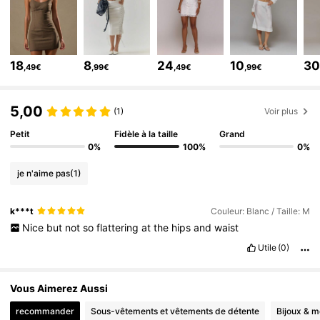
4.3M Suiveurs
4,83
4.3M Suiveurs
4,83
4.3M Suiveurs
4,83
18
8
24
10
3
,49€
,99€
,49€
,99€
4.3M Suiveurs
4,83
4.3M Suiveurs
4,83
5,00
(1)
Voir plus
Petit
Fidèle à la taille
Grand
0%
100%
0%
je n'aime pas
(1)
k***t
Couleur: Blanc / Taille: M
Nice
but
not
so
flattering
at
the
hips
and
waist
Utile
(0)
Vous Aimerez Aussi
recommander
Sous-vêtements et vêtements de détente
Bijoux & m