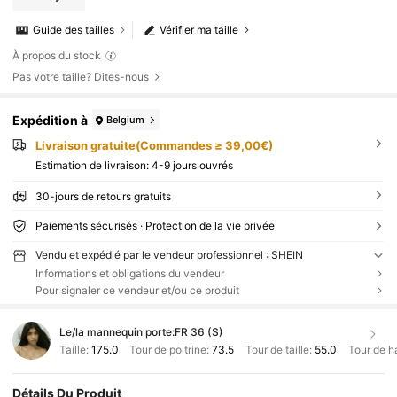
Guide des tailles
Vérifier ma taille
À propos du stock
Pas votre taille? Dites-nous
Expédition à
Belgium
Livraison gratuite(Commandes ≥ 39,00€)
Estimation de livraison:
4-9 jours ouvrés
30-jours de retours gratuits
Paiements sécurisés · Protection de la vie privée
Vendu et expédié par le vendeur professionnel : SHEIN
Informations et obligations du vendeur
Pour signaler ce vendeur et/ou ce produit
Le/la mannequin porte:
FR 36 (S)
Taille:
175.0
Tour de poitrine:
73.5
Tour de taille:
55.0
Tour de h
Détails Du Produit