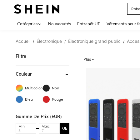
Robe
Use up 
Catégories
Nouveautés
Entrepôt UE
Vêtements pour 
Accueil
Électronique
Électronique grand public
Access
/
/
/
Filtre
Plus
Couleur
Multicolore
Noir
Bleu
Rouge
Gamme De Prix (EUR)
Min:
Max:
Ok