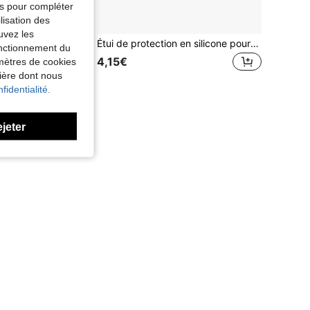
tés pour compléter
lisation des
uvez les
Étui de protection en silicone pour la télécommande Onn TV 4K Pro 2024
Étui de protection en silicone pour la télécommande RC923A, Housse de protection pour la télécommande RC813A
fonctionnement du
4,15€
amètres de cookies
nière dont nous
fidentialité.
ejeter