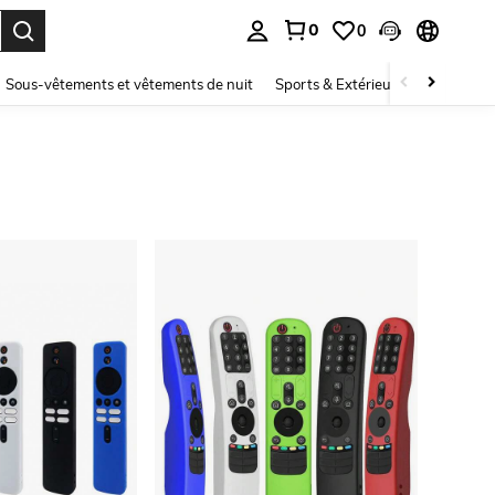
0
0
ouver. Press Enter to select.
Sous-vêtements et vêtements de nuit
Sports & Extérieur
Enfants