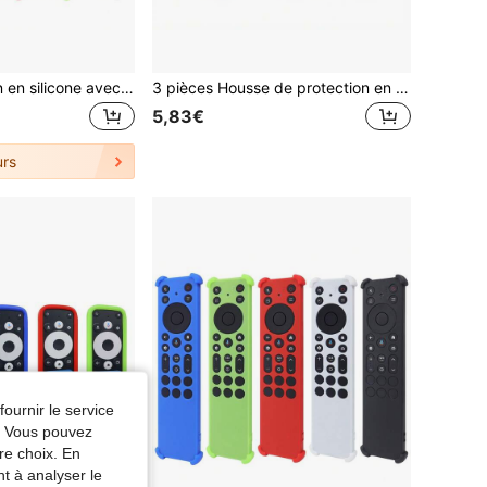
Étui de protection en silicone avec design ajouré et couleur lumineuse pour la télécommande RC833A
3 pièces Housse de protection en silicone, compatible avec la télécommande Apple TV (1ère génération) 4K/HD
5,83€
rs
fournir le service
e. Vous pouvez
re choix. En
nt à analyser le