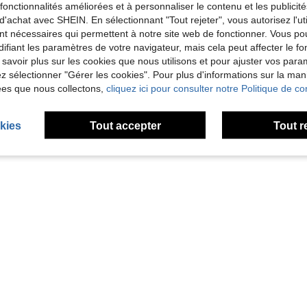
es fonctionnalités améliorées et à personnaliser le contenu et les publici
d'achat avec SHEIN. En sélectionnant "Tout rejeter", vous autorisez l'uti
nt nécessaires qui permettent à notre site web de fonctionner. Vous po
(2pcs) Étui de protection pour télécommande TV, compatible avec la série de télécommandes BN59, housse de télécommande luminescente dans le noir
Étui lumineux pour RC813 FMB1 / RC902V FMR1 / RC923, housse en silicone pour télécommande vocale pour Q6 Q7 QM7 QM8 QM85 Q65 Q68 série 2024
ifiant les paramètres de votre navigateur, mais cela peut affecter le 
4,52€
4,16€
 savoir plus sur les cookies que nous utilisons et pour ajuster vos par
lez sélectionner "Gérer les cookies". Pour plus d'informations sur la ma
ées que nous collectons,
cliquez ici pour consulter notre Politique de con
1
1 pages au total
kies
Tout accepter
Tout r