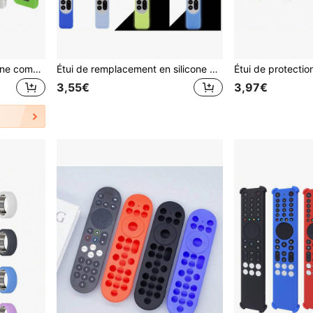
Étui de protection en silicone compatible avec la télécommande BN59-01432A à énergie solaire pour Smart TV
Étui de remplacement en silicone pour la télécommande Apple TV 4K - 3e génération, nouvelle série 4K 2021-2024 6e génération/6e génération, facile à trouver avec cordon
3,55€
3,97€