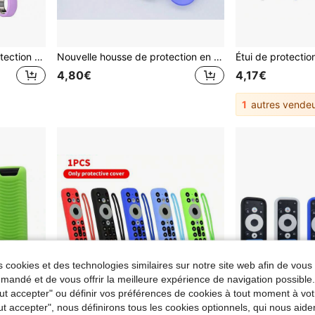
12 pièces Manchon de protection ultra-fin et brillant pour Oura Ring 4 / Galaxy Ring, housse de bague intelligente souple, protection anti-choc
Nouvelle housse de protection en silicone à la mode, convient pour les télécommandes vocales XUMO TV modèles T304/PR3-UQ, conception creuse, avec fonction lumineuse.
4,80€
4,17€
1
autres vendeu
 cookies et des technologies similaires sur notre site web afin de vous 
andé et de vous offrir la meilleure expérience de navigation possibl
Tout accepter" ou définir vos préférences de cookies à tout moment à vot
ut accepter", nous définirons tous les cookies optionnels, qui nous aide