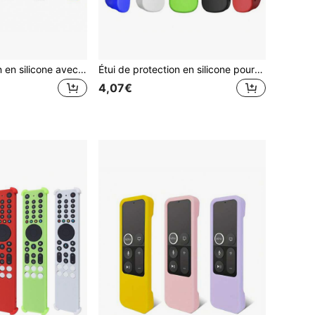
Étui de protection en silicone avec cordon pour télécommande Xiaomi TV, compatible avec la télécommande Xiaomi TV Box 4K 2e génération, anti-chute
Étui de protection en silicone pour télécommande, antichoc, lumineux, pour AN-MR21GC MR21N
4,07€