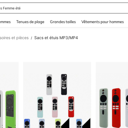
s Femme été
and down arrow keys to navigate search Dernière recherche and Rechercher et Tr
femmes
Tenues de plage
Grandes tailles
Vêtements pour hommes
oires et pièces
Sacs et étuis MP3/MP4
/