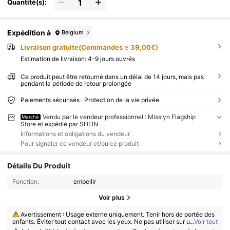
Quantité(s):
Expédition à
Belgium
Livraison gratuite(Commandes ≥ 39,00€)
Estimation de livraison:
4-9 jours ouvrés
Ce produit peut être retourné dans un délai de 14 jours, mais pas
pendant la période de retour prolongée
Paiements sécurisés · Protection de la vie privée
Vendu par le vendeur professionnel : Misslyn Flagship
Marché
Store et expédié par SHEIN
Informations et obligations du vendeur
Pour signaler ce vendeur et/ou ce produit
Détails Du Produit
Fonction:
embellir
Voir plus
Avertissement : Usage externe uniquement. Tenir hors de portée des
enfants. Éviter tout contact avec les yeux. Ne pas utiliser sur une peau l
...
Voir tout
ésée ou irritée. Cesser l’utilisation en cas d’irritation.