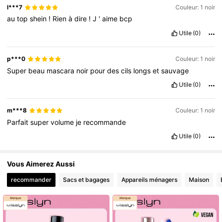
l***7
Couleur: 1 noir
au
top
shein
!
Rien
à
dire
!
J
'
aime
bcp
Utile
(0)
p***0
Couleur: 1 noir
Super
beau
mascara
noir
pour
des
cils
longs
et
sauvage
Utile
(0)
m***8
Couleur: 1 noir
Parfait
super
volume
je
recommande
Utile
(0)
Vous Aimerez Aussi
recommander
Sacs et bagages
Appareils ménagers
Maison