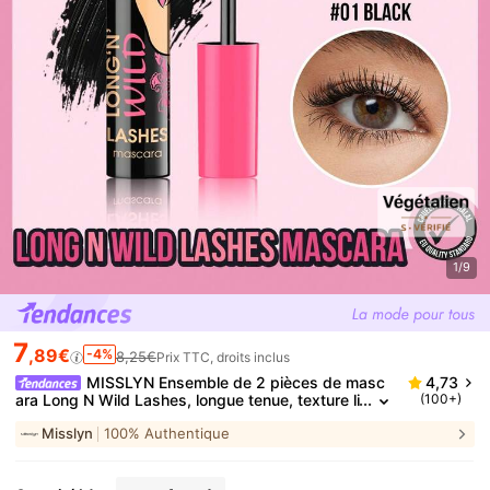
1/9
7
,89€
-4%
8,25€
Prix TTC, droits inclus
MISSLYN Ensemble de 2 pièces de masc
4,73
ara Long N Wild Lashes, longue tenue, texture li
(100+)
sse, volumisant, allongeant & recourbant, finitio
Misslyn
100% Authentique
n noir mat, usage quotidien, fête, voyage & Y2K