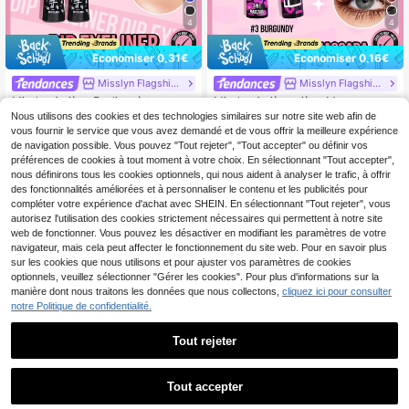
4
4
Économiser 0,31€
Économiser 0,16€
Misslyn Flagship Store
Misslyn Flagship Store
Misslyn 1 pièce Eyeliner à tremper, t
Misslyn 1 pièce pièce Mascara volu
6
exture crémeuse, gel pour eyeliner,
mateur 3-en-1 pièce, formule légèr
Nous utilisons des cookies et des technologies similaires sur notre site web afin de
8
,08€
-4%
6,39€
,25€
-1%
8,41€
haute pigmentation et longue tenu
e et durable avec des fibres colorée
PVC: 8,74€
vous fournir le service que vous avez demandé et de vous offrir la meilleure expérience
e, imperméable et résistant à la tran
s pour des cils définis, lavable, conv
de navigation possible. Vous pouvez "Tout rejeter", "Tout accepter" ou définir vos
spiration, eyeliner nourrissant, conv
ient pour la mode Y2K d'été, l'anniv
préférences de cookies à tout moment à votre choix. En sélectionnant "Tout accepter",
ient aux femmes et aux filles, idéal p
ersaire, la Saint-Valentin, le cadeau
nous définirons tous les cookies optionnels, qui nous aident à analyser le trafic, à offrir
our la mode Y2K, les festivals de mu
de fête du Nouvel An
sique et les fêtes, maquillage de ma
des fonctionnalités améliorées et à personnaliser le contenu et les publicités pour
rque
compléter votre expérience d'achat avec SHEIN. En sélectionnant "Tout rejeter", vous
autorisez l'utilisation des cookies strictement nécessaires qui permettent à notre site
web de fonctionner. Vous pouvez les désactiver en modifiant les paramètres de votre
navigateur, mais cela peut affecter le fonctionnement du site web. Pour en savoir plus
sur les cookies que nous utilisons et pour ajuster vos paramètres de cookies
optionnels, veuillez sélectionner "Gérer les cookies". Pour plus d'informations sur la
manière dont nous traitons les données que nous collectons,
cliquez ici pour consulter
notre Politique de confidentialité.
Tout rejeter
4
8
Tout accepter
Économiser 0,32€
Économiser 0,30€