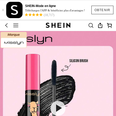
SHEIN-Mode en ligne
×
OBTENIR
Téléchargez l'APP & bénéficiez plus d'avantages !
(18,717)