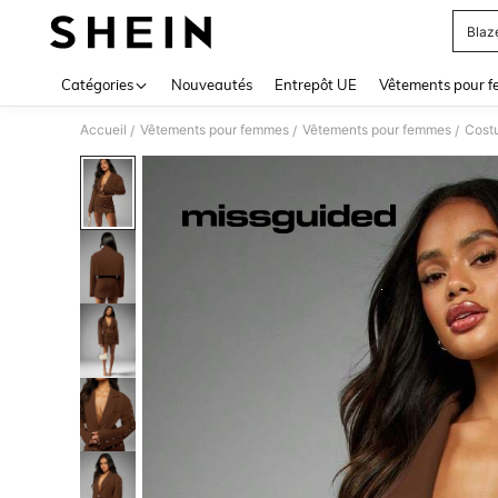
Blaz
Use up 
Catégories
Nouveautés
Entrepôt UE
Vêtements pour 
Accueil
Vêtements pour femmes
Vêtements pour femmes
Cost
/
/
/