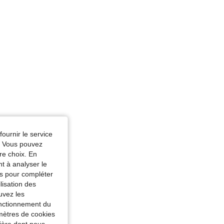
fournir le service
e. Vous pouvez
re choix. En
nt à analyser le
tés pour compléter
lisation des
uvez les
fonctionnement du
amètres de cookies
nière dont nous