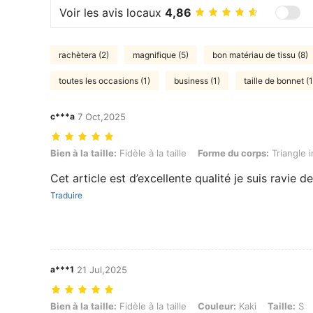
Voir les avis locaux
4,86
rachètera (2)
magnifique (5)
bon matériau de tissu (8)
toutes les occasions (1)
business (1)
taille de bonnet (1
c***a
7 Oct,2025
Bien à la taille: Fidèle à la taille, Forme du corps: Triangle inversé, Co
Bien à la taille:
Fidèle à la taille
Forme du corps:
Triangle 
Cet article est d’excellente qualité je suis ravie 
Traduire
a***1
21 Jul,2025
Bien à la taille: Fidèle à la taille, Couleur: Kaki, Taille: S
Bien à la taille:
Fidèle à la taille
Couleur:
Kaki
Taille:
S