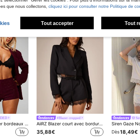
ées que nous collectons,
cliquez ici pour consulter notre Politique de con
kies
Tout accepter
Tout r
IDED
#Blazer cropped
Si
MISSGUIDED Blazer bordeaux orné de détails en strass hotfix éparpillés, parfait pour les occasions du soir et les événements spéciaux
AiiRZ Blazer court avec bordure en dentelle, un seul bouton, col à revers cranté, manches longues, veste ajustée pour soirée et fête
35,88€
18,49€
Dès