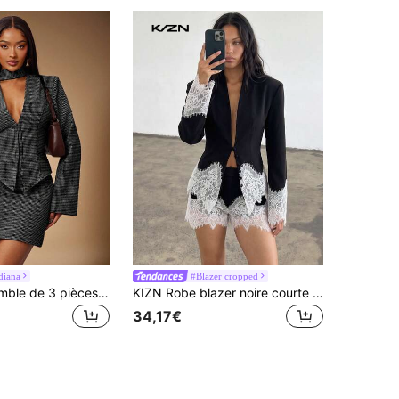
diana
#Blazer cropped
Radiana Ensemble de 3 pièces de costume tricoté rétro, décontracté chic élégant pour le travail et les soirées, à carreaux pied-de-poule noir et blanc : blazer ajusté, jupe taille basse, foulard, été
KIZN Robe blazer noire courte avec bordure en dentelle florale blanche aux poignets et à l'ourlet, col en V profond, manches longues, style ajusté pour soirée, fête et vacances
34,17€