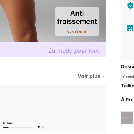
Descr
Voir plus
Informat
Taill
À Pr
Grand
19%