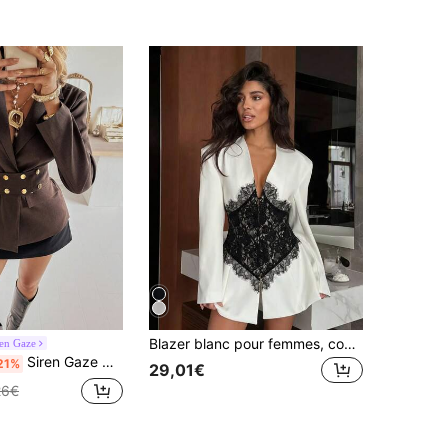
Blazer blanc pour femmes, couleur unie, patchwork de dentelle, style décontracté, coupe slim, col sans col, encolure en V, taille cintrée, style européen et américain, automne
ren Gaze
Siren Gaze Nouvelle veste de costume pour femmes avec boucle métallique de couleur Maillard pour l'automne/hiver
21%
29,01€
26€