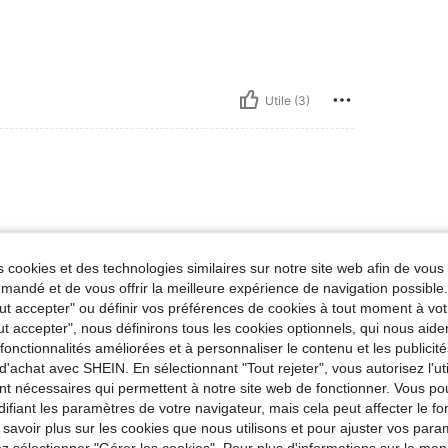
Utile (3)
 cookies et des technologies similaires sur notre site web afin de vous 
andé et de vous offrir la meilleure expérience de navigation possibl
Tout accepter" ou définir vos préférences de cookies à tout moment à vot
Utile (2)
ut accepter", nous définirons tous les cookies optionnels, qui nous aide
es fonctionnalités améliorées et à personnaliser le contenu et les publici
'avis
d'achat avec SHEIN. En sélectionnant "Tout rejeter", vous autorisez l'uti
nt nécessaires qui permettent à notre site web de fonctionner. Vous po
ifiant les paramètres de votre navigateur, mais cela peut affecter le 
 savoir plus sur les cookies que nous utilisons et pour ajuster vos par
lez sélectionner "Gérer les cookies". Pour plus d'informations sur la ma