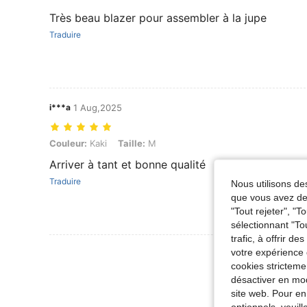
Très beau blazer pour assembler à la jupe
Traduire
i***a
1 Aug,2025
Couleur: Kaki, Taille: M
Couleur:
Kaki
Taille:
M
Arriver à tant et bonne qualité
Traduire
Nous utilisons des
que vous avez dem
"Tout rejeter", "
sélectionnant "To
trafic, à offrir d
Voir Plus D
votre expérience 
cookies stricteme
désactiver en mod
site web. Pour en
optionnels, veuil