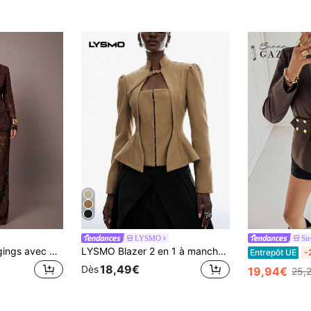
LYSMO
Si
Silquee Shorts leggings avec doublure en dentelle et pantalon assorti en dentelle pour femmes
LYSMO Blazer 2 en 1 à manches longues avec design de boutons devant pour femmes
Entrepôt UE
-
18,49€
Dès
19,94€
25,