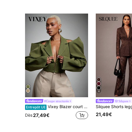
4
#Coupe structurée
Silquee
Vixey Blazer court à manches longues plissées avec épaules dénudées et col
Entrepôt UE
21,49€
27,49€
Dès