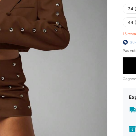
34 
44 
15 rest
Gui
Pas votr
Gagnez
Exp