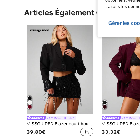
traitons les donn
Articles Également Consultés
Gérer les coo
MISSGUIDED
MISSGU
MISSGUIDED Blazer court boutonné avec détail de manchette pailletée, tenue professionnelle de bureau
39,80€
33,32€