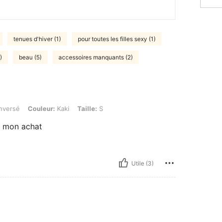
tenues d'hiver (1)
pour toutes les filles sexy (1)
)
beau (5)
accessoires manquants (2)
uleur: Kaki, Taille: S
inversé
Couleur:
Kaki
Taille:
S
de mon achat
Utile (3)