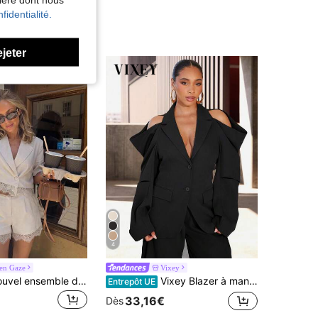
fidentialité.
ejeter
4
ren Gaze
Vixey
Siren Gaze Nouvel ensemble de short et top à manches courtes avec patchwork de dentelle pour femmes
Vixey Blazer à manches longues plissées avec épaules dénudées et col
Entrepôt UE
33,16€
Dès