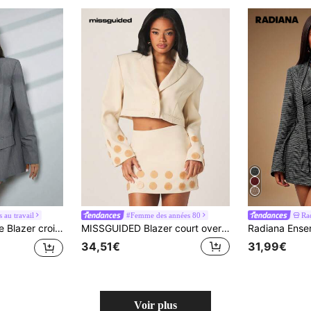
 au travail
#Femme des années 80
Ra
 croisé à grand col cranté
MISSGUIDED Blazer court oversize pour femmes avec détail de bordure circulaire décorative, boutons devant. Veste professionnelle pour l'automne et l'hiver
34,51€
31,99€
Voir plus