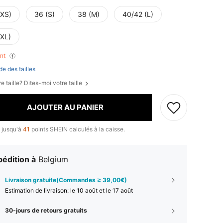
(XS)
36 (S)
38 (M)
40/42 (L)
(XL)
ant
de des tailles
e taille? Dites-moi votre taille
AJOUTER AU PANIER
 jusqu'à
41
points SHEIN calculés à la caisse.
édition à
Belgium
Livraison gratuite(Commandes ≥ 39,00€)
Estimation de livraison:
le 10 août et le 17 août
30-jours de retours gratuits