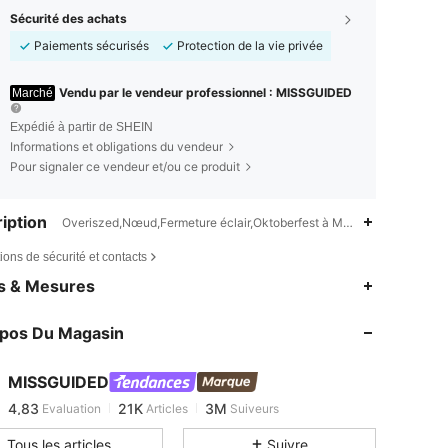
Sécurité des achats
Paiements sécurisés
Protection de la vie privée
Vendu par le vendeur professionnel : MISSGUIDED
Marché
Expédié à partir de SHEIN
Informations et obligations du vendeur
Pour signaler ce vendeur et/ou ce produit
iption
Overiszed,Nœud,Fermeture éclair,Oktoberfest à Munich
ions de sécurité et contacts
4,83
21K
3M
es & Mesures
4,83
21K
3M
opos Du Magasin
4,83
21K
3M
4,83
21K
3M
MISSGUIDED
4,83
21K
3M
Evaluation
Articles
Suiveurs
m***n
est en train de naviguer
4,83
21K
3M
Tous les articles
Suivre