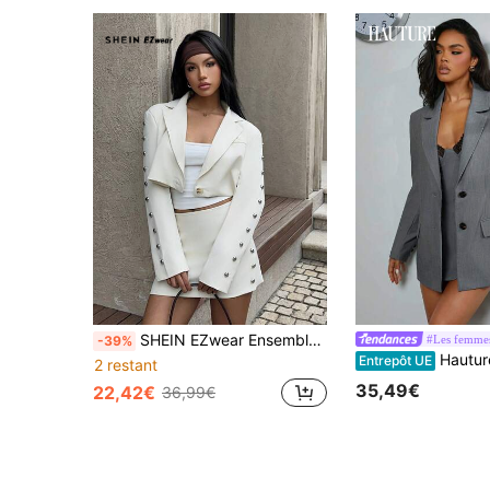
SHEIN EZwear Ensemble tailleur élégant pour femmes composé d'un blazer à manches longues de couleur unie avec décoration de perles tissée et d'une mini-jupe crayon. Vêtements d'automne et d'hiver pour femmes
#Les femmes
-39%
Hauture Blazer
Entrepôt UE
2 restant
35,49€
22,42€
36,99€