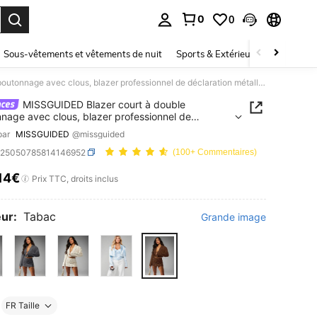
0
0
ouver. Press Enter to select.
Sous-vêtements et vêtements de nuit
Sports & Extérieur
Enfants
MISSGUIDED Blazer court à double boutonnage avec clous, blazer professionnel de déclaration métallique pour le travail, automne hiver, bureau, soirée
MISSGUIDED Blazer court à double
nage avec clous, blazer professionnel de
ation métallique pour le travail, automne hiver,
par
MISSGUIDED
@missguided
, soirée
z25050785814146952
(100+ Commentaires)
,14€
ICE AND AVAILABILITY
Prix TTC, droits inclus
ur:
Tabac
Grande image
FR Taille