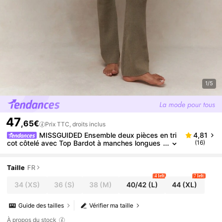
1/5
47
,65€
Prix TTC, droits inclus
MISSGUIDED Ensemble deux pièces en tri
4,81
cot côtelé avec Top Bardot à manches longues
(16)
et fente à l'ourlet et pantalon à ourlet évasé. Ten
ue d'hiver
Taille
FR
4 left
7 left
34
(XS)
36
(S)
38
(M)
40/42
(L)
44
(XL)
Guide des tailles
Vérifier ma taille
À propos du stock