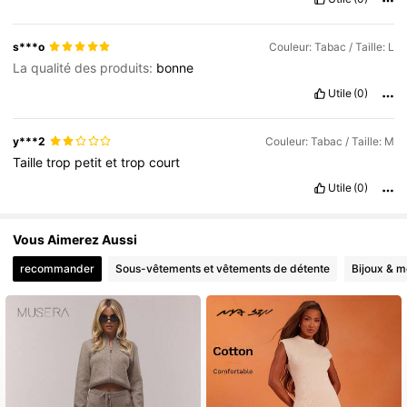
s***o
Couleur: Tabac / Taille: L
La qualité des produits:
bonne
Utile
(0)
y***2
Couleur: Tabac / Taille: M
Taille
trop
petit
et
trop
court
Utile
(0)
Vous Aimerez Aussi
recommander
Sous-vêtements et vêtements de détente
Bijoux & m