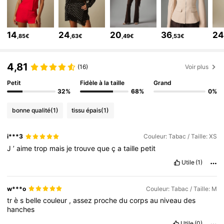
3M Suiveurs
4,83
3M Suiveurs
4,83
14
24
20
36
2
3M Suiveurs
,85€
,63€
,49€
,53€
4,83
3M Suiveurs
4,83
4,81
(16)
Voir plus
Petit
Fidèle à la taille
Grand
32%
68%
0%
bonne qualité
(1)
tissu épais
(1)
i***3
Couleur: Tabac / Taille: XS
J
’
aime
trop
mais
je
trouve
que
ç
a
taille
petit
Utile
(1)
w***o
Couleur: Tabac / Taille: M
tr
è
s
belle
couleur
,
assez
proche
du
corps
au
niveau
des
hanches
Utile
(0)