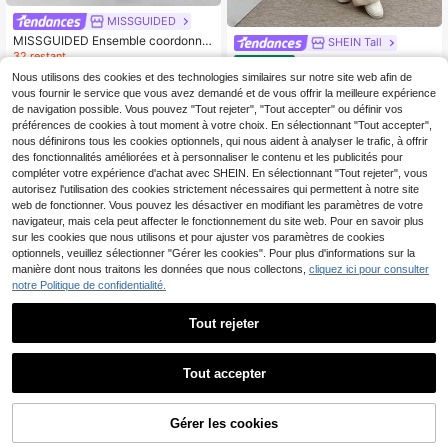
MISSGUIDED
MISSGUIDED Ensemble coordonné
SHEIN Tall
d'hiver en tricot côtelé avec bouton
32 restant
SHEIN Tall Ensemble co
Entrepôt UE
s et pantalon évasé. Ensemble de v
32
31
ordonné 2 pièces pour femmes gran
Nous utilisons des cookies et des technologies similaires sur notre site web afin de
,24€
,99€
êtements de détente avec pull et pa
des tailles, pull à manches lanterne
vous fournir le service que vous avez demandé et de vous offrir la meilleure expérience
ntalon assortis pour l'automne
s avec taille cintrée et pantalon en
de navigation possible. Vous pouvez "Tout rejeter", "Tout accepter" ou définir vos
maille
préférences de cookies à tout moment à votre choix. En sélectionnant "Tout accepter",
nous définirons tous les cookies optionnels, qui nous aident à analyser le trafic, à offrir
des fonctionnalités améliorées et à personnaliser le contenu et les publicités pour
compléter votre expérience d'achat avec SHEIN. En sélectionnant "Tout rejeter", vous
autorisez l'utilisation des cookies strictement nécessaires qui permettent à notre site
web de fonctionner. Vous pouvez les désactiver en modifiant les paramètres de votre
navigateur, mais cela peut affecter le fonctionnement du site web. Pour en savoir plus
sur les cookies que nous utilisons et pour ajuster vos paramètres de cookies
optionnels, veuillez sélectionner "Gérer les cookies". Pour plus d'informations sur la
manière dont nous traitons les données que nous collectons,
cliquez ici pour consulter
notre Politique de confidentialité.
Tout rejeter
Tout accepter
4
CasuGlow Ensemble 2 p
Entrepôt UE
Sweetra
30
Gérer les cookies
ièces femme confortable et douillet
AJOUTER AU PANIER
,99€
Sweetra 2 pièces/Set Cardigan slim
en tricot, top et pantalon en tricot, e
ajusté à col en V et pantalon droit la