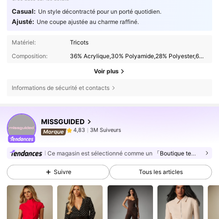
Casual:
Un style décontracté pour un porté quotidien.
Ajusté:
Une coupe ajustée au charme raffiné.
Matériel:
Tricots
Composition:
36% Acrylique,30% Polyamide,28% Polyester,6% Laine
Voir plus
Informations de sécurité et contacts
3M Suiveurs
4,83
MISSGUIDED
3M Suiveurs
4,83
p***m
est en train de naviguer
3M Suiveurs
4,83
Ce magasin est sélectionné comme un
「Boutique tendance」
3M Suiveurs
4,83
Suivre
Tous les articles
3M Suiveurs
4,83
3M Suiveurs
4,83
3M Suiveurs
4,83