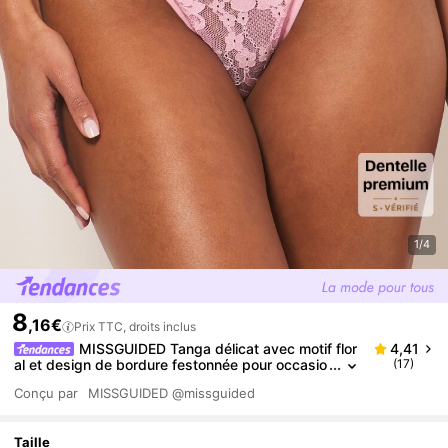
1/4
8
,16€
Prix TTC, droits inclus
MISSGUIDED Tanga délicat avec motif flor
4,41
al et design de bordure festonnée pour occasio
(17)
ns intimes
Conçu par
MISSGUIDED
@missguided
Taille