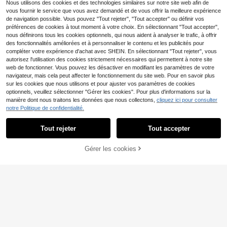
Nous utilisons des cookies et des technologies similaires sur notre site web afin de
vous fournir le service que vous avez demandé et de vous offrir la meilleure expérience
de navigation possible. Vous pouvez "Tout rejeter", "Tout accepter" ou définir vos
préférences de cookies à tout moment à votre choix. En sélectionnant "Tout accepter",
nous définirons tous les cookies optionnels, qui nous aident à analyser le trafic, à offrir
des fonctionnalités améliorées et à personnaliser le contenu et les publicités pour
compléter votre expérience d'achat avec SHEIN. En sélectionnant "Tout rejeter", vous
autorisez l'utilisation des cookies strictement nécessaires qui permettent à notre site
web de fonctionner. Vous pouvez les désactiver en modifiant les paramètres de votre
navigateur, mais cela peut affecter le fonctionnement du site web. Pour en savoir plus
sur les cookies que nous utilisons et pour ajuster vos paramètres de cookies
optionnels, veuillez sélectionner "Gérer les cookies". Pour plus d'informations sur la
manière dont nous traitons les données que nous collectons,
cliquez ici pour consulter
notre Politique de confidentialité.
Tout rejeter
Tout accepter
MISSGUIDED
MUSERA
Missguided x Playboy Culotte tang
Gérer les cookies
AJOUTER AU PANIER
12
a à imprimé lapin, style brésilien co
MUSERA Bas de string e
,00€
Entrepôt UE
upe haute, slip de bikini à taille bass
5
n satin à bretelles avec bordure en
,44€
5,49€
e
dentelle et détail de nœud, ensembl
e coordonné, bas uniquement, sexy
et mignon, lingerie de soirée et de n
uit, pyjama d'été, vacances et cong
és, style féminin