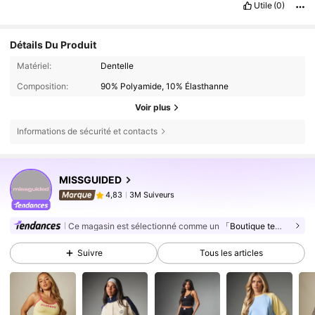
Utile
(0)
Détails Du Produit
Matériel:
Dentelle
Composition:
90% Polyamide, 10% Élasthanne
Voir plus
Informations de sécurité et contacts
3M Suiveurs
4,83
MISSGUIDED
3M Suiveurs
4,83
b***0
est en train de naviguer
3M Suiveurs
4,83
Ce magasin est sélectionné comme un
「Boutique tendance」
3M Suiveurs
4,83
Suivre
Tous les articles
3M Suiveurs
4,83
3M Suiveurs
4,83
3M Suiveurs
4,83