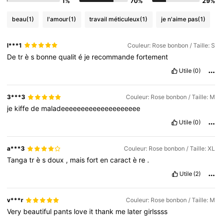
1%
70%
29%
beau
(1)
l'amour
(1)
travail méticuleux
(1)
je n'aime pas
(1)
l***1
Couleur: Rose bonbon / Taille: S
De
tr
è
s
bonne
qualit
é
je
recommande
fortement
Utile
(0)
3***3
Couleur: Rose bonbon / Taille: M
je
kiffe
de
maladeeeeeeeeeeeeeeeeeeee
Utile
(0)
a***3
Couleur: Rose bonbon / Taille: XL
Tanga
tr
è
s
doux
,
mais
fort
en
caract
è
re
.
Utile
(2)
v***r
Couleur: Rose bonbon / Taille: M
Very
beautiful
pants
love
it
thank
me
later
girlssss