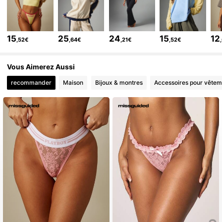
3M Suiveurs
4,83
3M Suiveurs
4,83
15
25
24
15
12
,52€
,64€
,21€
,52€
3M Suiveurs
4,83
3M Suiveurs
4,83
Vous Aimerez Aussi
recommander
Maison
Bijoux & montres
Accessoires pour vêtem