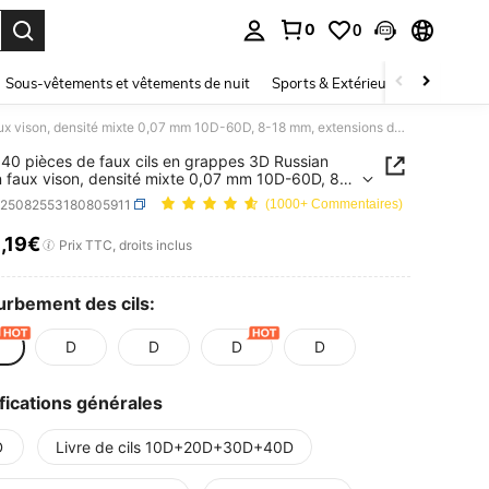
0
0
ouver. Press Enter to select.
Sous-vêtements et vêtements de nuit
Sports & Extérieur
Enfants
MEM 640 pièces de faux cils en grappes 3D Russian Curl en faux vison, densité mixte 0,07 mm 10D-60D, 8-18 mm, extensions de cils réutilisables DIY, facile pour débutants, parfait pour le maquillage quotidien, les voyages, les mariages, les fêtes et les festivals, cadeau idéal pour Noël et Halloween
0 pièces de faux cils en grappes 3D Russian
n faux vison, densité mixte 0,07 mm 10D-60D, 8-
 extensions de cils réutilisables DIY, facile pour
b25082553180805911
(1000+ Commentaires)
nts, parfait pour le maquillage quotidien, les
s, les mariages, les fêtes et les festivals, cadeau
3
,19€
ICE AND AVAILABILITY
Prix TTC, droits inclus
pour Noël et Halloween
rbement des cils:
D
D
D
D
fications générales
D
Livre de cils 10D+20D+30D+40D