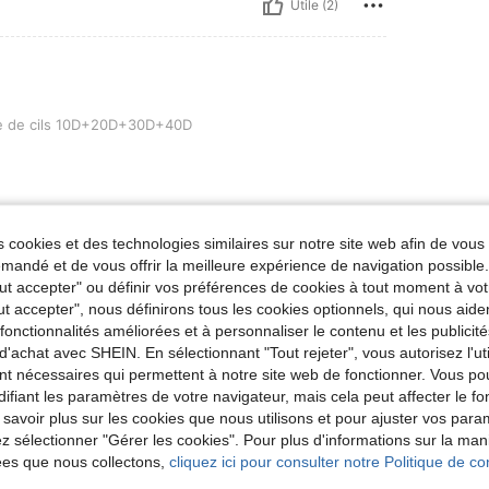
Utile (2)
ls 10D+20D+30D+40D
e de cils 10D+20D+30D+40D
Utile (5)
 cookies et des technologies similaires sur notre site web afin de vous 
andé et de vous offrir la meilleure expérience de navigation possibl
Tout accepter" ou définir vos préférences de cookies à tout moment à vot
'avis
ut accepter", nous définirons tous les cookies optionnels, qui nous aide
es fonctionnalités améliorées et à personnaliser le contenu et les publici
d'achat avec SHEIN. En sélectionnant "Tout rejeter", vous autorisez l'uti
nt nécessaires qui permettent à notre site web de fonctionner. Vous po
ifiant les paramètres de votre navigateur, mais cela peut affecter le 
 savoir plus sur les cookies que nous utilisons et pour ajuster vos par
lez sélectionner "Gérer les cookies". Pour plus d'informations sur la ma
ées que nous collectons,
cliquez ici pour consulter notre Politique de con