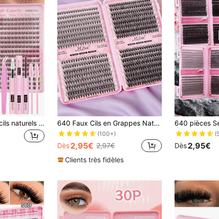
Kit d'extension de cils naturels 384 pièces, extensions de cils fines, cils uniques 9-12 mm, comprend colle à cils et pince à extension de cils, facile DIY à la maison
640 Faux Cils en Grappes Naturels Doux Courbe D 0,07 mm, Mélange 10D 20D 30D 40D 50D 60D 8-16 mm, Extensions de Cils DIY pour Manga Cosplay Quotidien, Boîte Cadeau Améliorée, Convient à l'Utilisation en Grappes Individuelles & Complètes
(100+)
(
2,95€
2,95€
Dès
2,97€
Dès
Clients très fidèles