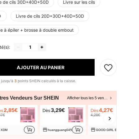
re de cils 30D+40D+50D
Livre sur les cils
D
Livre de cils 20D+30D+40D+50D
ce à épiler + brosse à double embout
té(s):
AJOUTER AU PANIER
 jusqu'à
3
points SHEIN calculés à la caisse.
tres Vendeurs Sur SHEIN
Afficher tous les 5 vendeurs
2,85€
3,29€
4,27€
ès
Dès
Dès
87€
4,28€
XDM
huangguang045
GOOD GIRL EYELASHES