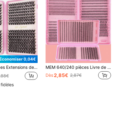
Économiser 0,04€
rbure D, tutoriel d'extension de cils DIY, grappes de cils, cils individuels, faux cils
MEM 640/240 pièces Livre de cils en grappe D Curl, 10-16mm 10D/20D Cils segmentés fins & épais mélangés, DIY pour débutants pour usage quotidien, mariage, fête, cadeaux parfaits pour Noël & Halloween
2,85€
Dès
2,87€
,88€
 fidèles