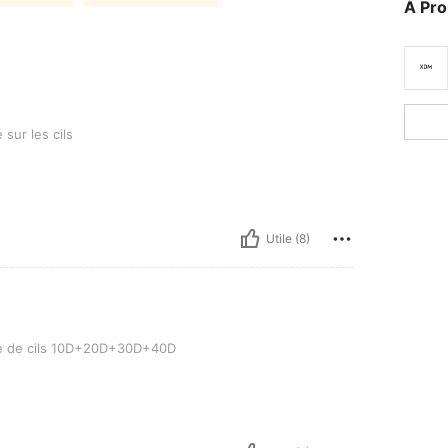
À Pr
s
 sur les cils
Utile (8)
ls 10D+20D+30D+40D
e de cils 10D+20D+30D+40D