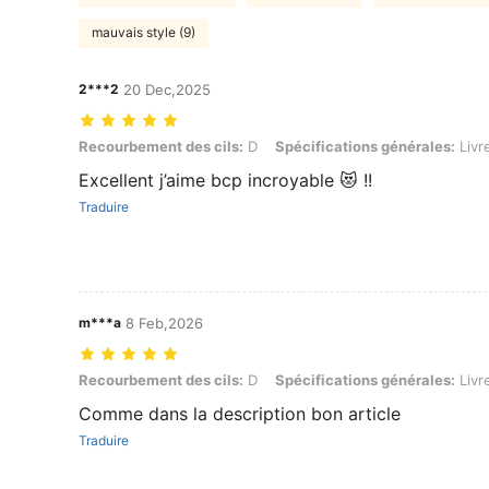
mauvais style (9)
2***2
20 Dec,2025
Recourbement des cils: D, Spécifications générales: Livre sur les cil
Recourbement des cils:
D
Spécifications générales:
Livre
Excellent j’aime bcp incroyable 😻 !!
Traduire
m***a
8 Feb,2026
Recourbement des cils: D, Spécifications générales: Livre de ci
Recourbement des cils:
D
Spécifications générales:
Livr
Comme dans la description bon article
Traduire