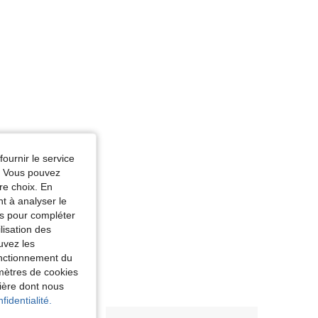
fournir le service
e. Vous pouvez
re choix. En
nt à analyser le
tés pour compléter
lisation des
uvez les
fonctionnement du
amètres de cookies
nière dont nous
fidentialité.