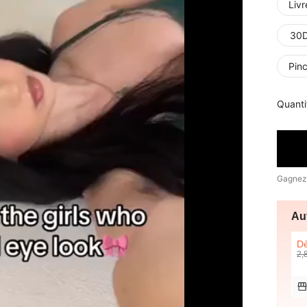
Liv
30
Pin
Quanti
Gagnez
Au
D
2,