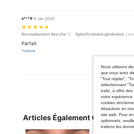
a***9
9 Jan,2026
Recourbement des cils: D, Spécifications générales: Livre de ci
Recourbement des cils:
D
Spécifications générales:
Livr
Parfait
Traduire
Nous utilisons des
que vous avez dem
"Tout rejeter", "
Voir Plus D
sélectionnant "To
trafic, à offrir d
votre expérience 
cookies stricteme
désactiver en mod
site web. Pour en
Articles Également Consultés
optionnels, veuil
traitons les donn