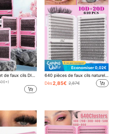
Économiser 0,02€
640 pièces Set de faux cils DIY, comprenant des types de croissance, des types bouclés, des brins simples super épais, des types fins, 10D+20D+30D+40D / 30D+40D+50D+60D / 50D+60D+80D+100D, cils effilés de 10-16 mm en forme de D pour une application à domicile
640 pièces de faux cils naturels à courbure D, styles mixtes 20D+30D+40D+5D+60D+80D, noirs épais, convenant aux débutants, livre de cils grande capacité, cils synthétiques classiques de dessin animé, durables et longue tenue, convenant pour le quotidien, les fêtes, les mariages, Noël, les festivals de musique et autres occasions
500+)
2,85€
Dès
2,87€