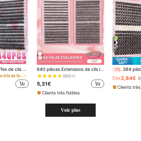
9
640 pièces de touffes de cils à tige unique DIY, extensions de cils volumineuses et moelleuses à boucle D, design de longueur mixte 8-16 mm, convient à divers looks de maquillage, ensemble agrandissant les yeux comprenant de la colle à cils, des pinces à épiler, des cils légers, haute performance coût-efficacité, parfait pour le maquillage de débutant, convient pour un usage quotidien, les fêtes et autres occasions, pour elle
640 pièces Extensions de cils individuelles, Frisure D 30D 8-16mm, naturelles et super épaisses, intelligentes, super douces et super légères. Kit d'extensions de faux cils individuels réutilisables, convient aux débutants pour la vie quotidienne, les mariages, les rendez-vous, les fêtes, les festivals de musique, Halloween. Kit d'extensions de cils en grappe D Curl haute capacité 640 pièces, kit d'extensions de cils haute capacité 640 pièces, set d'extensions de cils DIY
384 pièces Extensions de cils en grappe à cou
-1%
de Kits de faux cils et adhésifs
(500+)
2,84€
Dès
2
5,31€
Clients très
Clients très fidèles
Voir plus