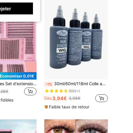
ejeter
Économiser 0,01€
640/200 pièces Set d'extension de cils, cils synthétiques en vison 10D/20D/30D/40D/50D/60D mélangés, courbure 0,07 mm, longueur 8-18 mm, comprenant des cils de style naturel et des cils volume russe 3D, convient aux débutants, réutilisable, essentiel pour une utilisation à domicile, kit d'extension de cils, cils individuels, convient pour les voyages, le port quotidien (convient aux débutants), le mariage, les sorties, les fêtes, les vacances, idéal comme cadeau de festival de musique scolaire/Noël/Halloween
30ml/60ml/118ml Colle adhésive pour extensions de cheveux - Colle de dentelle invisible et anti-moisissure, convient pour les extensions de cheveux et les tresses (adhésion forte, imperméable), longue durée
-1%
(500+)
,28€
3,94€
Dès
3,98€
 fidèles
Faible taux de retour