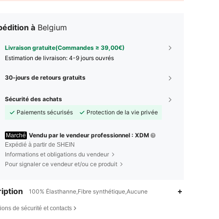
édition à
Belgium
Livraison gratuite(Commandes ≥ 39,00€)
Estimation de livraison:
4-9 jours ouvrés
30-jours de retours gratuits
Sécurité des achats
Paiements sécurisés
Protection de la vie privée
Vendu par le vendeur professionnel : XDM
Marché
Expédié à partir de SHEIN
Informations et obligations du vendeur
Pour signaler ce vendeur et/ou ce produit
iption
100% Élasthanne,Fibre synthétique,Aucune
4,80
93
564
ions de sécurité et contacts
4,80
93
564