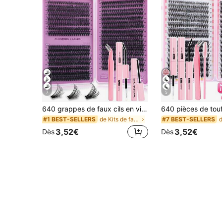
7
5
640 grappes de faux cils en vison DIY, boucle D, denses et moelleux, longueur mixte 8-16 mm, effet accrocheur, convient à différents looks de maquillage. Colle, démaquillant, pince à épiler peuvent être sélectionnés selon les besoins. Légers et réutilisables, excellent rapport qualité-prix, convient aux débutants, applicable à de multiples occasions, port quotidien
de Kits de faux cils et adhésifs
#1 BEST-SELLERS
#7 BEST-SELLERS
3,52€
3,52€
Dès
Dès