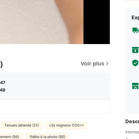
Exp
)
Voir plus
,47
,49
Descr
Tenues détente (21)
cils mignons (100+)
Informat
ement (94)
fidèle à la photo (95)