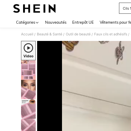
Cils
Use up 
Catégories
Nouveautés
Entrepôt UE
Vêtements pour 
Accueil
Beauté & Santé
Outil de beauté
Faux cils et adhésifs
/
/
/
/
Video