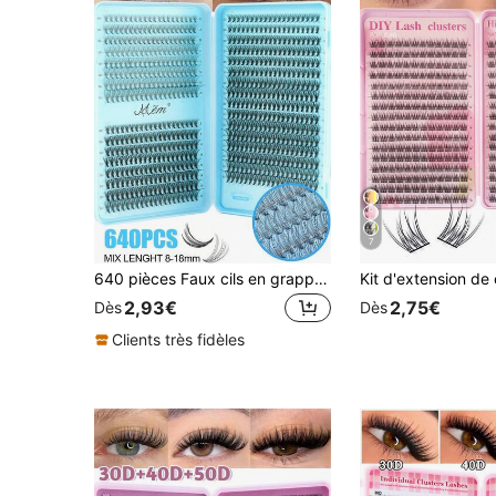
7
640 pièces Faux cils en grappe simple D Curl, 10D-50D style dessin animé naturel mélangé, fibre synthétique épaissie longue durée, livre de cils, convient aux débutants, maquillage quotidien, mariage, fête, Noël, festival de musique
2,93€
2,75€
Dès
Dès
Clients très fidèles