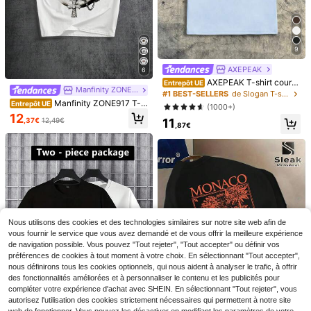
9
AXEPEAK
6
AXEPEAK T-shirt court
Entrepôt UE
Manfinity ZONE917
à manches courtes en tricot d'été à
#1 BEST-SELLERS
de Slogan T-shirts pour hommes
col rond, couleur unie, imprimé, ins
Manfinity ZONE917 T-s
Entrepôt UE
(1000+)
piré du streetwear, pour couple
hirt oversize gris délavé style street
12
,37€
12,49€
11
avec imprimé lèvres, strass et croix,
,87€
blanc à manches courtes, noir et bl
anc, été, streetwear, city break, ca
deau
T-shirts pour hommes
Entrepôt UE
11
T-shirt d'été décontract
Entrepôt UE
,64€
-15%
13,75€
é pour homme 2D - Style américain
Nous utilisons des cookies et des technologies similaires sur notre site web afin de
4
Dès
,99€
simple - Nouveau motif
vous fournir le service que vous avez demandé et de vous offrir la meilleure expérience
de navigation possible. Vous pouvez "Tout rejeter", "Tout accepter" ou définir vos
préférences de cookies à tout moment à votre choix. En sélectionnant "Tout accepter",
nous définirons tous les cookies optionnels, qui nous aident à analyser le trafic, à offrir
des fonctionnalités améliorées et à personnaliser le contenu et les publicités pour
compléter votre expérience d'achat avec SHEIN. En sélectionnant "Tout rejeter", vous
autorisez l'utilisation des cookies strictement nécessaires qui permettent à notre site