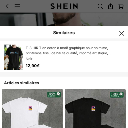
Similaires
T-S HIR T en coton à motif graphique pour ho m me,
printemps, tissu de haute qualité, imprimé artistique,
décontracté, respirant.
Noir
12,90€
Articles similaires