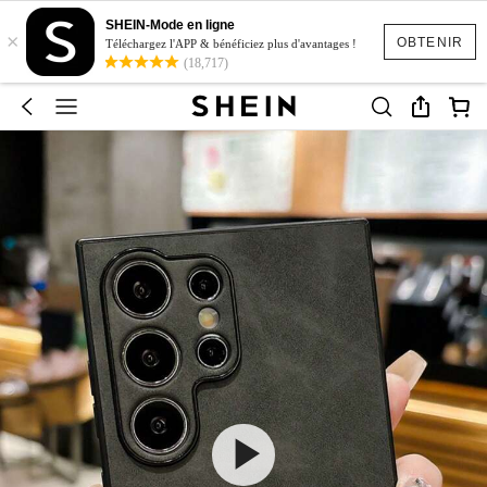
SHEIN-Mode en ligne
×
OBTENIR
Téléchargez l'APP & bénéficiez plus d'avantages !
(18,717)