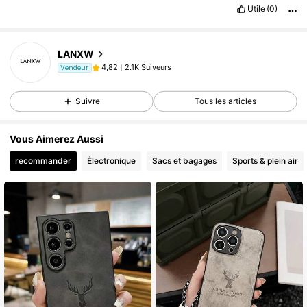
Utile
(0)
LANXW
2.1K Suiveurs
4,82
Vendeur
Suivre
Tous les articles
Vous Aimerez Aussi
recommander
Électronique
Sacs et bagages
Sports & plein air