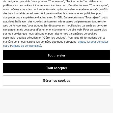
de navigation possible. Vous pouvez "Tout rejeter", "Tout accepter" ou définir vos
hone 7/8/7 Plus/8 Plus/X/XS/XR/XS
préférences de cookies à tout moment à votre choix. En sélectionnant "Tout accepter",
Max/11/11 Pro/11 Pro Max/12/12 Pr
o/12 Pro Max. Cadeau d'anniversair
nous définirons tous les cookies optionnels, qui nous aident à analyser le trafic, à offrir
e, version internationale
des fonctionnalités améliorées et à personnaliser le contenu et les publicités pour
compléter votre expérience d'achat avec SHEIN. En sélectionnant "Tout rejeter", vous
autorisez l'utilisation des cookies strictement nécessaires qui permettent à notre site
web de fonctionner. Vous pouvez les désactiver en modifiant les paramètres de votre
navigateur, mais cela peut affecter le fonctionnement du site web. Pour en savoir plus
sur les cookies que nous utilisons et pour ajuster vos paramètres de cookies
Afficher les articles similaires en stock
Voir tout
optionnels, veuillez sélectionner "Gérer les cookies". Pour plus d'informations sur la
manière dont nous traitons les données que nous collectons,
cliquez ici pour consulter
notre Politique de confidentialité.
Tout rejeter
Tout accepter
Étui de téléphone en maille respiran
Désolés, ce produit est épuisé.
Économiser 0,05€
te de luxe pour Samsung Galaxy S2
6
,87€
6 Ultra S25 S24 Ultra S23 Ultra, av
2026 Nouvelle Étui de téléphone av
ec support magnétique, dissipation
Gérer les cookies
EN RUPTURE DE STOCK
ec motif peint de forêt et de cerf col
3
de la chaleur et protection anti-chu
,80€
-1%
3,85€
oré, compatible avec Samsung Gal
te
axy S25, S24, S24 Plus/S24+, S24
Ultra, S24 FE, S20, S21, S22, S23 et
11/11 Pro/11 Pro Max, 12/12 Pro/12
Pro Max, 13/13 Pro/13 Pro Max, 14/
14 Pro/14 Pro Max, 15/15 Pro/15 Pro
Max, 16/16 Pro/16 Pro Max, 17/17 Pr
o/17 Pro Max, Air 16E, avec une hou
sse de protection en silicone antich