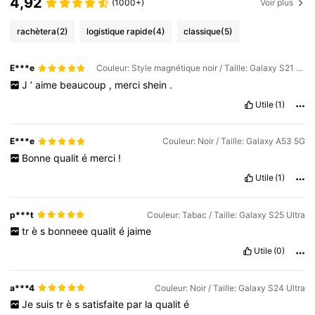
4,92
(1000+)
Voir plus
rachètera
(2)
logistique rapide
(4)
classique
(5)
E***e
Couleur: Style magnétique noir / Taille: Galaxy S21 5G
J
’
aime
beaucoup
,
merci
shein
.
Utile
(1)
E***e
Couleur: Noir / Taille: Galaxy A53 5G
Bonne
qualit
é
merci
!
Utile
(1)
p***t
Couleur: Tabac / Taille: Galaxy S25 Ultra
tr
è
s
bonneee
qualit
é
jaime
Utile
(0)
a***4
Couleur: Noir / Taille: Galaxy S24 Ultra
Je
suis
tr
è
s
satisfaite
par
la
qualit
é