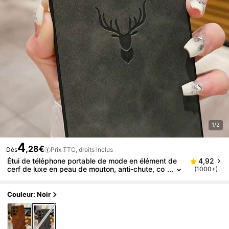
1/2
4
,28€
Dès
Prix TTC, droits inclus
Étui de téléphone portable de mode en élément de
4,92
cerf de luxe en peau de mouton, anti-chute, co
(1000+)
mpatible avec Apple Pixel, étanche, antichoc, r
ésistant aux rayures, cadeau de printemps, version
internationale, pas la version domestique
Couleur: Noir