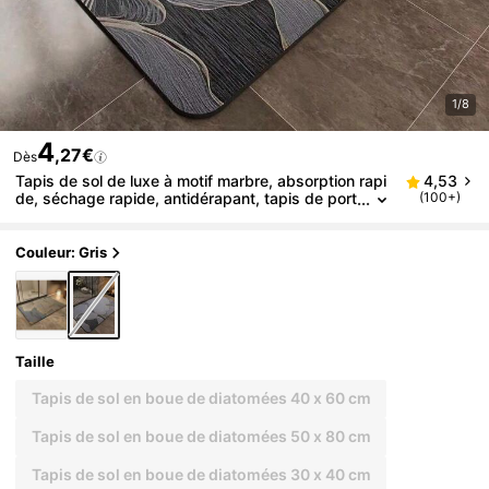
1/8
4
,27€
Dès
Tapis de sol de luxe à motif marbre, absorption rapi
4,53
de, séchage rapide, antidérapant, tapis de port
(100+)
e doux et absorbant, tapis de bienvenue, unive
rsel intérieur/extérieur
Couleur: Gris
Taille
Tapis de sol en boue de diatomées 40 x 60 cm
Tapis de sol en boue de diatomées 50 x 80 cm
Tapis de sol en boue de diatomées 30 x 40 cm