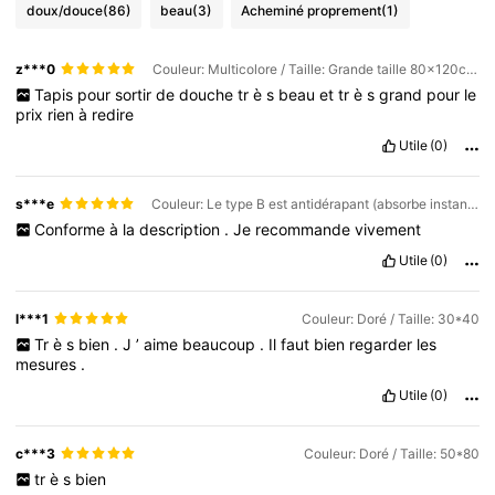
doux/douce
(86)
beau
(3)
Acheminé proprement
(1)
z***0
Couleur: Multicolore / Taille: Grande taille 80x120cm/31,5x41,2in
Tapis
pour
sortir
de
douche
tr
è
s
beau
et
tr
è
s
grand
pour
le
prix
rien
à
redire
Utile
(0)
s***e
Couleur: Le type B est antidérapant (absorbe instantanément les taches d'eau en 4 secondes) / Taille: 60*90
Conforme
à
la
description
.
Je
recommande
vivement
Utile
(0)
l***1
Couleur: Doré / Taille: 30*40
Tr
è
s
bien
.
J
’
aime
beaucoup
.
Il
faut
bien
regarder
les
mesures
.
Utile
(0)
c***3
Couleur: Doré / Taille: 50*80
tr
è
s
bien