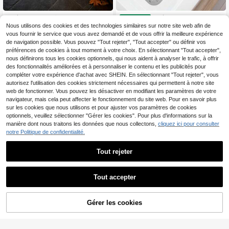
1 pièce Tapis en forme de citrouille
1 pièce Tapis de salle de
Entrepôt UE
2
9
avec imprimé léopard et carreaux d
bain moderne texturé gris, tapis de
Nous utilisons des cookies et des technologies similaires sur notre site web afin de
Dès
,37€
Dès
,05€
e style dessin animé, style Hallowe
baignoire en PVC doux et antidérap
vous fournir le service que vous avez demandé et de vous offrir la meilleure expérience
en vintage, Halloween, paillasson
ant, tapis de salle de bain facile à n
de navigation possible. Vous pouvez "Tout rejeter", "Tout accepter" ou définir vos
d'extérieur, tapis de cuisine, décorat
ettoyer avec ventouses et trous de
préférences de cookies à tout moment à votre choix. En sélectionnant "Tout accepter",
ion de la maison, tapis de zone, tapi
drainage, tapis de douche lavable,
nous définirons tous les cookies optionnels, qui nous aident à analyser le trafic, à offrir
s de jardin, tapis lavable
convient pour la décoration de la sa
des fonctionnalités améliorées et à personnaliser le contenu et les publicités pour
lle de bain et de la baignoire, acces
soires de salle de bain
compléter votre expérience d'achat avec SHEIN. En sélectionnant "Tout rejeter", vous
autorisez l'utilisation des cookies strictement nécessaires qui permettent à notre site
web de fonctionner. Vous pouvez les désactiver en modifiant les paramètres de votre
navigateur, mais cela peut affecter le fonctionnement du site web. Pour en savoir plus
sur les cookies que nous utilisons et pour ajuster vos paramètres de cookies
Afficher les articles similaires en stock
Voir tout
optionnels, veuillez sélectionner "Gérer les cookies". Pour plus d'informations sur la
manière dont nous traitons les données que nous collectons,
cliquez ici pour consulter
notre Politique de confidentialité.
Économiser 0,07€
Tout rejeter
1 pièce Tapis de bain en
173*61*0,3/0,4/0,6cm Tapis de yo
Entrepôt UE
9
8
forme de L, 5 couleurs avec motif d
ga antidérapant en EVA, extra large
,49€
Dès
,17€
8,24€
e galets en relief, grand tapis de bai
et long, léger et portable, pliage rapi
Tout accepter
n absorbant en mousse à mémoire d
de, convient pour la fitness intérieur
Désolés, ce produit est épuisé.
e forme, tapis antidérapant pour le c
e et extérieure, le pilates, le soutien
oin du lit, petite douche, coin du sal
de la planche (rose/violet/bleu/noir/
Gérer les cookies
on, décoration de salle de bain à la
vert) Décoration de salle de bain
EN RUPTURE DE STOCK
maison, tapis d'extérieur, paillasson,
décoration d'automne, accessoires
de salle de bain