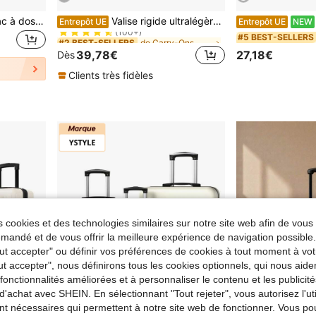
de Carry-Ons
#2 BEST-SELLERS
BLING BABIES 3 pièces Sac à dos à roulettes pour filles, sac à dos rose mignon avec design de chat de dessin animé à paillettes double face pour les étudiants, avec sac à main et trousse à crayons réfléchissant de nuit
Valise rigide ultralégère Bumpy Diamond en ABS+PC avec serrure TSA et 4 roues, disponible en format cabine 20" et en format bagage enregistré 24" et 28" (1 pièce)
Entrepôt UE
Entrepôt UE
NEW
(100+)
de Carry-Ons
de Carry-Ons
#2 BEST-SELLERS
#2 BEST-SELLERS
#5 BEST-SELLERS
(100+)
(100+)
39,78€
27,18€
Dès
de Carry-Ons
#2 BEST-SELLERS
(100+)
Clients très fidèles
 cookies et des technologies similaires sur notre site web afin de vous 
andé et de vous offrir la meilleure expérience de navigation possibl
Tout accepter" ou définir vos préférences de cookies à tout moment à vot
ut accepter", nous définirons tous les cookies optionnels, qui nous aide
es fonctionnalités améliorées et à personnaliser le contenu et les publici
d'achat avec SHEIN. En sélectionnant "Tout rejeter", vous autorisez l'uti
nt nécessaires qui permettent à notre site web de fonctionner. Vous po