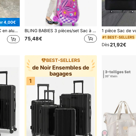
r 4,00€
rande capacité de voyage pour les affaires
BLING BABIES 3 pièces/set Sac à dos à roulettes, design mignon de sirène à paillettes, convient aux élèves du primaire, comprend une boîte à lunch et une trousse à crayons
#1 BEST-SELLERS
75,48€
21,92€
Dès
BEST-SELLERS
de Noir Ensembles de
bagages
1