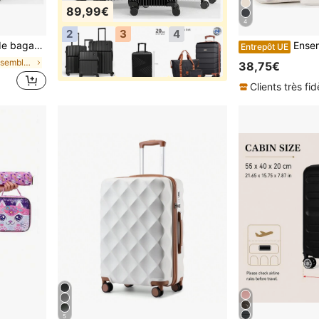
89,99€
4
2
3
4
 bagages
Ensemble de 3 valises rigides, ensemble de 2 bagages de voyage en
Entrepôt UE
de Noir Ensembles de bagages
38,75€
Clients très fid
5