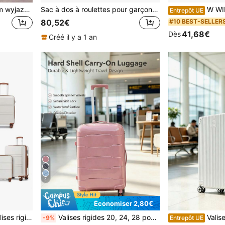
Wymiaire : 40 * 30 * 20 cm wyjazdy
Sac à dos à roulettes pour garçons, sac rond à boucle et trousse à crayons, sac à dos de voyage pour étudiants
W WINGS Ensemble de 3 valises ou choisissez l
Entrepôt UE
#10 BEST-SELLER
80,52€
41,68€
Dès
Créé il y a 1 an
4
Économiser 2,80€
‑éclair YKK pour voyages, vacances, travail et cadeaux
Valises rigides 20, 24, 28 pouces, sacs de voyage légers avec roues silencieuses et serrure à combinaison, parfait pour les voyages d'affaires-Rose
Valise cabine 20 pouces avec cadre en
-9%
Entrepôt UE