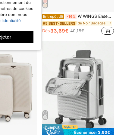
fonctionnement du
amètres de cookies
nière dont nous
40X30X20 walizka kabinowa z odpinanymi kabinami, idealna do podróży tanimi liniami lotniczymi
W WINGS Ensemble de 3 valises de voyage de haute qualité, tailles 20", 24" et 28", équipées d'une serrure de douane TSA, serrure numérique ABS+ et roues pivotantes à 360°, coque rigide, bagage à main gratuit
Entrepôt UE
-16%
fidentialité.
de Noir Bagages
#5 BEST-SELLERS
33,69€
Dès
40,18€
ejeter
Économiser 3,90€