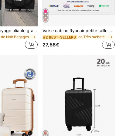
1 pièce Sac de voyage pliable grande capacité imperméable pour bagages de soute, sac de voyage portable, léger, durable et élégant pour la maison
Valise cabine Ryanair petite taille, 40x30x20 cm, en matériau ABS, avec roues amovibles.
de Noir Bagages
de Très racheté Bagages
#2 BEST-SELLERS
27,58€