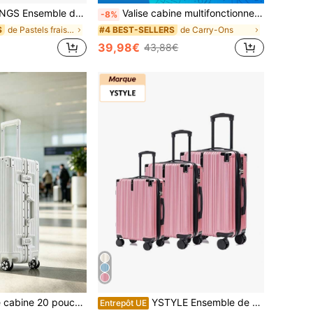
es bagages disponibles en 28", 24", 20" pouces en polypropylène, bagages de voyage TSA, poignée télescopique rigide, roues à 360°, beige
Valise cabine multifonctionnelle de 20 pouces à ouverture frontale | Coque rigide | Serrure TSA | Roues silencieuses | Design spacieux | Parfaite pour les déplacements urbains, les voyages en avion à bas prix, les voyages en train interurbains, les voyages d'agrément, les voyages d'affaires, les voyages de remise de diplômes et les cadeaux de Noël.
-8%
de Pastels frais Bagages
de Carry-Ons
S
#4 BEST-SELLERS
39,98€
43,88€
 aluminium et coque rigide en ABS, résistante à l'eau, roues silencieuses multidirectionnelles et serrure TSA
YSTYLE Ensemble de valises 3 en 1, valise rigide rose en ABS avec 4 roues silencieuses multidirectionnelles, ensemble de valises portables 20"/24"/28" avec serrure TSA, ensemble de valises légères pour les voyages
Entrepôt UE