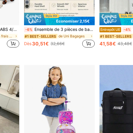
Économiser 2,15€
ues 20/24/28", vanity 12", sac voyage, sac toilette vacances
Ensemble de 3 pièces de bagages à coque rigide rose, valises de 20+24+28 pouces, bagages à roulettes légers en PC, roues silencieuses, serrure TSA, extensible, convient
Va
-6%
Entrepôt UE
-4%
de Pastels frais Bagages
de Uni Bagages
#1 BEST-SELLERS
#1 BEST-SELLERS
30,51€
41,58€
Dès
32,66€
43,48€