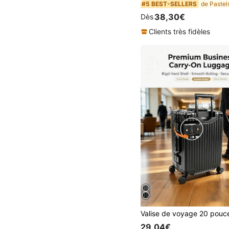
#5 BEST-SELLERS
38,30€
Dès
Clients très fidèles
29,04€