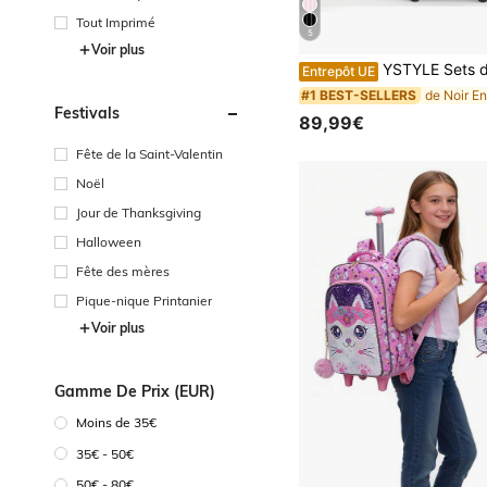
Tout Imprimé
5
Voir plus
YSTYLE Sets de
Entrepôt UE
#1 BEST-SELLERS
Festivals
89,99€
Fête de la Saint-Valentin
Noël
Jour de Thanksgiving
Halloween
Fête des mères
Pique-nique Printanier
Voir plus
Gamme De Prix (EUR)
Moins de 35€
35€ - 50€
50€ - 80€