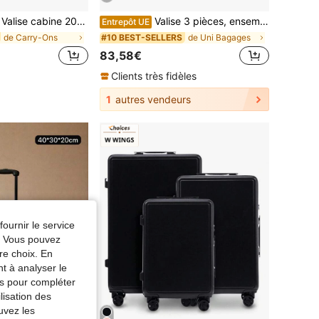
Valise cabine 20" 55x40x20 cm approuvée par les compagnies aériennes, coque rigide ABS légère à quatre roues pivotantes avec serrure à combinaison, roues amovibles
Valise 3 pièces, ensemble de valises rigides avec serrure TSA, valise de voyage avec poignée télescopique réglable, ensemble de bagages 3 pièces, ensemble de bagages pour hommes et femmes
Entrepôt UE
de Carry-Ons
de Uni Bagages
#10 BEST-SELLERS
83,58€
Clients très fidèles
1
autres vendeurs
fournir le service
e. Vous pouvez
re choix. En
nt à analyser le
tés pour compléter
lisation des
uvez les