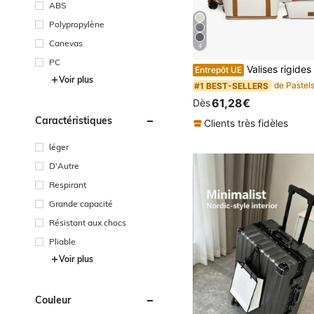
ABS
Polypropylène
Canevas
4
PC
Valises rigides ABS 4/6 pièces serrure TSA | 4p: cabine 20", sac week-end, trousse maquillage, sac toilette | 6p: trolleys 4 ro
Entrepôt UE
Voir plus
#1 BEST-SELLERS
61,28€
Dès
Caractéristiques
Clients très fidèles
léger
D'Autre
Respirant
Grande capacité
Résistant aux chocs
Pliable
Voir plus
Couleur