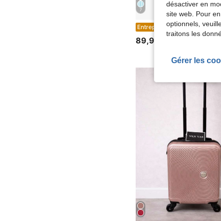
désactiver en mod
7
site web. Pour en
optionnels, veuil
YSTYLE Sets de
Entrepôt UE
traitons les donn
89,99€
Gérer les coo