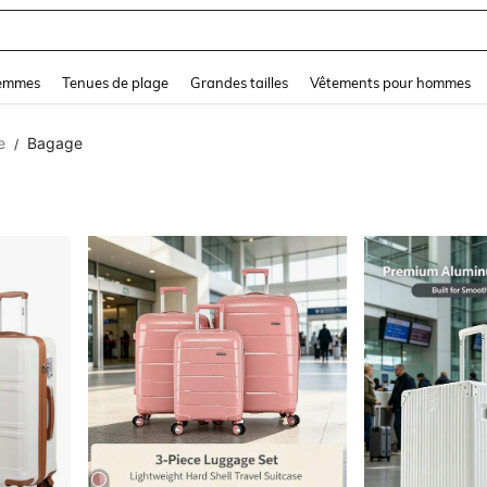
and down arrow keys to navigate search Dernière recherche and Rechercher et Tr
femmes
Tenues de plage
Grandes tailles
Vêtements pour hommes
e
Bagage
/