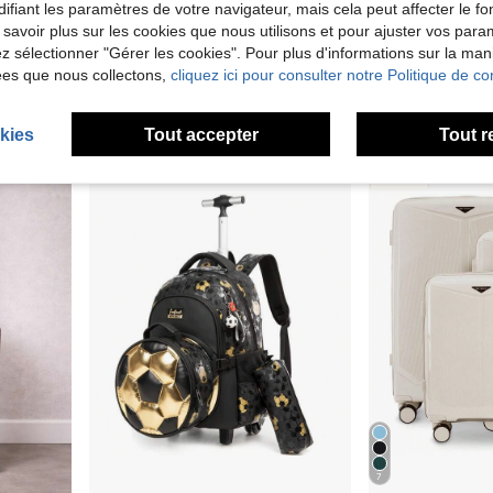
ifiant les paramètres de votre navigateur, mais cela peut affecter le 
8
 savoir plus sur les cookies que nous utilisons et pour ajuster vos par
lez sélectionner "Gérer les cookies". Pour plus d'informations sur la ma
 bagages
YSTYLE Ensemble de 3 valises rigides blanches en ABS avec 4 roulettes silencieuses et serrure TSA, 20/24/28 pouces, couleur unie, unisexe, résistantes et indispensables pour les voyages d'affaires et de loisirs.
Entrepôt UE
ées que nous collectons,
cliquez ici pour consulter notre Politique de con
26,98€
79,99€
kies
Tout accepter
Tout r
7