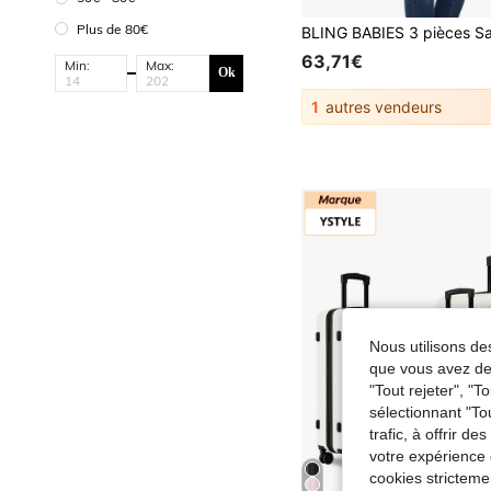
Plus de 80€
63,71€
Min:
Max:
Ok
1
autres vendeurs
Nous utilisons des
que vous avez dem
"Tout rejeter", "
sélectionnant "To
trafic, à offrir d
votre expérience 
cookies stricteme