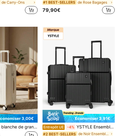
de Carry-Ons
de Rose Bagages
#1 BEST-SELLERS
79,90€
conomiser 3,00€
Économiser 3,91€
 Saint-Valentin, unisexe pour étudiants et couples, essentielle pour les croisières, les dortoirs, les voyages universitaires, les déplacements en ville, le train, le camping, l'aéroport
YSTYLE Ensemble de 3 valises trolley noires rigides en ABS, légères et équipées d'une serrure TSA, 4 roulettes pivotantes (21/24/28 pouces), un indispensable de voyage classique et unisexe pour affaires et vacances.
Entrepôt UE
-4%
de Noir Ensembles de bagages
#2 BEST-SELLERS
€