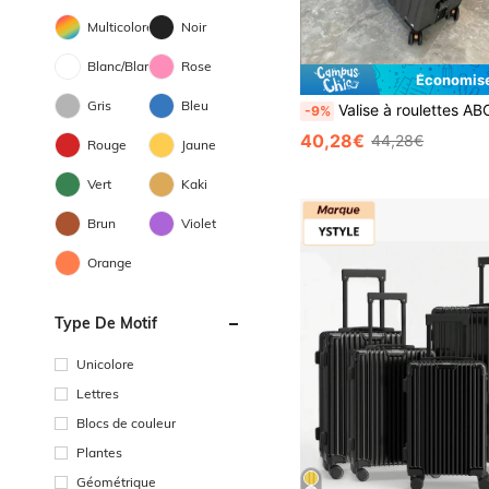
Multicolore
Noir
Blanc/Blanche
Rose
Économise
Gris
Bleu
Valise à roulettes ABC en aluminium à coque rigide, bagage cabine de 20 pouces avec serrure TSA & roues silencieuses, g
-9%
40,28€
44,28€
Rouge
Jaune
Vert
Kaki
Brun
Violet
Orange
Type De Motif
Unicolore
Lettres
Blocs de couleur
Plantes
Géométrique