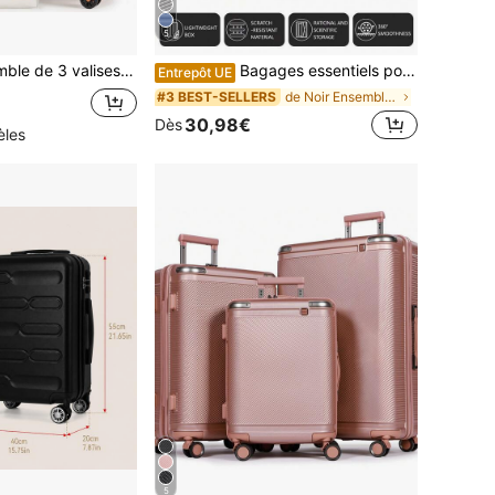
5
 plastique ABS, roulettes pivotantes à 360°, petite valise cabine avec poignée télescopique à 3 positions, valise cabine 50 cm avec sac de voyage et trousse de toilette pour homme et femme - beige
Bagages essentiels pour les dortoirs scolaires, bagages essentiels pour les dortoirs universitaires, bagages scolaires, bagages de voyage, résistants, bagages cabine essentiels pour les vacances, valises, ensembles de bagages à roulettes, bagages personnels, bagages enregistrés, valises à quatre roues, valises rigides à roulettes, ensembles de bagages en matériau ABS, valises trolley, bagages cabine.
Entrepôt UE
de Noir Ensembles de bagages
#3 BEST-SELLERS
30,98€
Dès
èles
5