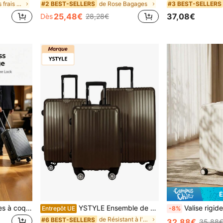
de Pastels frais Bagages
de Rose Bagages
#2 BEST-SELLERS
#3 BEST-SELLERS
25,48€
37,08€
Dès
28,28€
É
Valise de voyage 20 pouces à coque rigide avec cadre en aluminium, bagage noir avec serrure à combinaison Trinity, bagage cabine à roulettes silencieuses pivotantes à 360°
YSTYLE Ensemble de 3 valises rigides, valise trolley légère en ABS doré avec roulettes multidirectionnelles et serrure TSA, 21/24/28 pouces, unisexe, résistante et indispensable pour les voyages d'affaires et de loisirs.
Valise rigide blanche de grande capacité de 20 pouces, roulettes silencieuses + serrure TSA, convient pour les études, cadeau de la
Entrepôt UE
-8%
de Résistant à l'usure Bagages
#6 BEST-SELLERS
32,88€
35,88