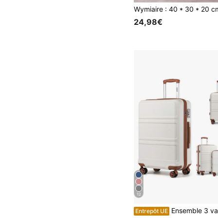
24,98€
12
Ensemble 3 valises rigides légères ABS‑PC 20‑24‑28 pouces, roulettes 360°, serrure TSA, fermetures
Entrepôt UE