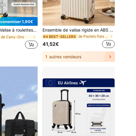
Économiser 1,90€
lise à roulettes en alliage d'aluminium de 20 pouces, bagage à coque rigide ABC, avec roues universelles et serrure TSA, format cabine, convient pour l'école et les voyages
Ensemble de valise rigide en ABS 18 pouces & mallette de beauté avec serrure TSA et crochet latéral, mallette de voyage multicolore élégante pour les voyages d'affaires.
de Pastels frais Bagages
#4 BEST-SELLERS
de Carry-Ons
41,52€
1
autres vendeurs