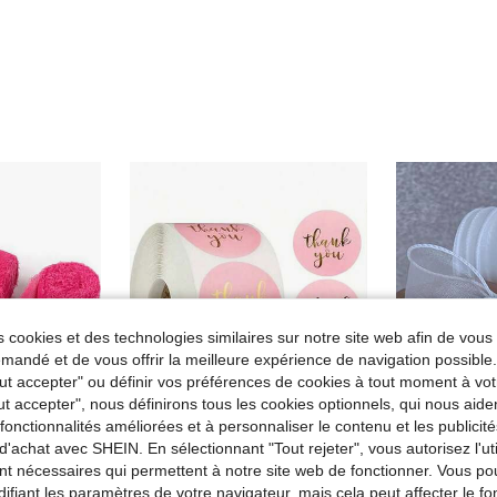
 cookies et des technologies similaires sur notre site web afin de vous 
andé et de vous offrir la meilleure expérience de navigation possibl
Tout accepter" ou définir vos préférences de cookies à tout moment à vot
ut accepter", nous définirons tous les cookies optionnels, qui nous aide
es fonctionnalités améliorées et à personnaliser le contenu et les publici
d'achat avec SHEIN. En sélectionnant "Tout rejeter", vous autorisez l'uti
Économiser 0,04€
nt nécessaires qui permettent à notre site web de fonctionner. Vous po
#1 BEST-SELL
fait main pour emballage, vase floral, artisanat, anniversaire, fiançailles, mariage
500 pièces Étiquettes rondes roses en feuille de métal "Merci", pour sacs de bonbons, cadeaux de fleurs, boîtes à gâteaux, emballage de mariage
1 rouleau de 4,5/9/45/m de ru
ifiant les paramètres de votre navigateur, mais cela peut affecter le 
-1%
Entrepôt UE