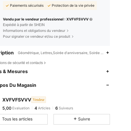
Paiements sécurisés
Protection de la vie privée
Vendu par le vendeur professionnel : XVFVFSVVV
Expédié à partir de SHEIN
Informations et obligations du vendeur
Pour signaler ce vendeur et/ou ce produit
iption
Géométrique, Lettres,Soirée d'anniversaire, Soirée de mariage, Soirée
ions de sécurité et contacts
es & Mesures
opos Du Magasin
XVFVFSVVV
Vendeur
5,00
4
6
Evaluation
Articles
Suiveurs
Tous les articles
Suivre