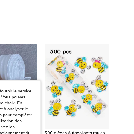
fournir le service
e. Vous pouvez
re choix. En
nt à analyser le
tés pour compléter
lisation des
uvez les
de Blanc Rubans et nœuds
ERS
ban d'organza blanc avec fil de fer, ruban de maille transparent. Ruban de soie de mousseline transparent et fin, convient pour la couture, l'emballage de cadeaux, l'artisanat, les bouquets de mariage, les invitations, la décoration
500 pièces Autocollants rouleaux de graffiti d'animal de dessin animé d'abeille laser, récompense incitative, scrapbooking, bouteille d'eau, décoration DIY d'ordinateur, PVC auto-adhésif rentrée scolaire
fonctionnement du