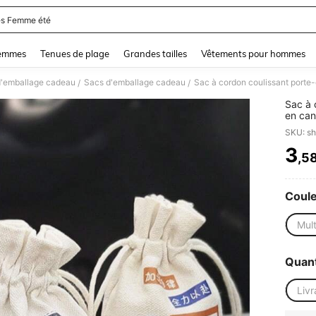
s Femme été
and down arrow keys to navigate search Dernière recherche and Rechercher et Tr
femmes
Tenues de plage
Grandes tailles
Vêtements pour hommes
d'emballage cadeau
Sacs d'emballage cadeau
/
/
Sac à 
en can
rangem
SKU: s
3
,5
PR
Coul
Mult
Quant
Livr