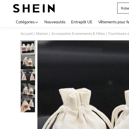
Robe
Use up 
Catégories
Nouveautés
Entrepôt UE
Vêtements pour 
Accueil
Maison
Accessoires Evenements & Fêtes
Fournitures 
/
/
/