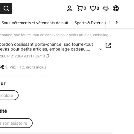
0
0
ouver. Press Enter to select.
Sous-vêtements et vêtements de nuit
Sports & Extérieur
Enfants
Sac à cordon coulissant porte-chance, sac fourre-tout en canevas pour petits articles, emballage cadeau, rangement divers
cordon coulissant porte-chance, sac fourre-tout
evas pour petits articles, emballage cadeau,
ent divers
h260412123849331736710
8€
ICE AND AVAILABILITY
Prix TTC, droits inclus
eur
icolore
ité
aison aléatoire