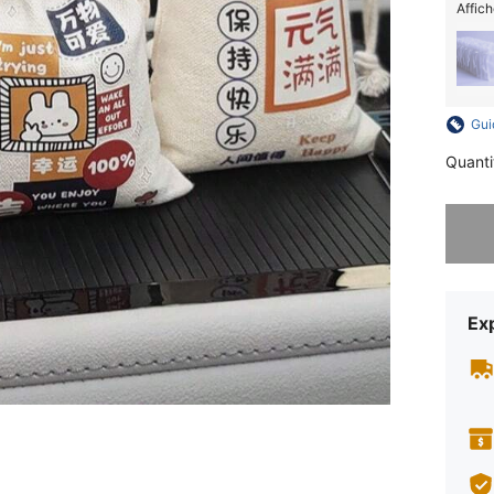
Affich
Gui
Quanti
Désolés,
Exp