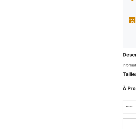
Descr
Informat
Taill
À Pr